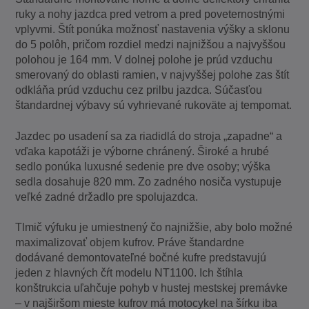
ruky a nohy jazdca pred vetrom a pred poveternostnými
vplyvmi. Štít ponúka možnosť nastavenia výšky a sklonu
do 5 polôh, pričom rozdiel medzi najnižšou a najvyššou
polohou je 164 mm. V dolnej polohe je prúd vzduchu
smerovaný do oblasti ramien, v najvyššej polohe zas štít
odkláňa prúd vzduchu cez prilbu jazdca. Súčasťou
štandardnej výbavy sú vyhrievané rukoväte aj tempomat.
Jazdec po usadení sa za riadidlá do stroja „zapadne“ a
vďaka kapotáži je výborne chránený. Široké a hrubé
sedlo ponúka luxusné sedenie pre dve osoby; výška
sedla dosahuje 820 mm. Zo zadného nosiča vystupuje
veľké zadné držadlo pre spolujazdca.
Tlmič výfuku je umiestnený čo najnižšie, aby bolo možné
maximalizovať objem kufrov. Práve štandardne
dodávané demontovateľné bočné kufre predstavujú
jeden z hlavných čŕt modelu NT1100. Ich štíhla
konštrukcia uľahčuje pohyb v hustej mestskej premávke
– v najširšom mieste kufrov má motocykel na šírku iba