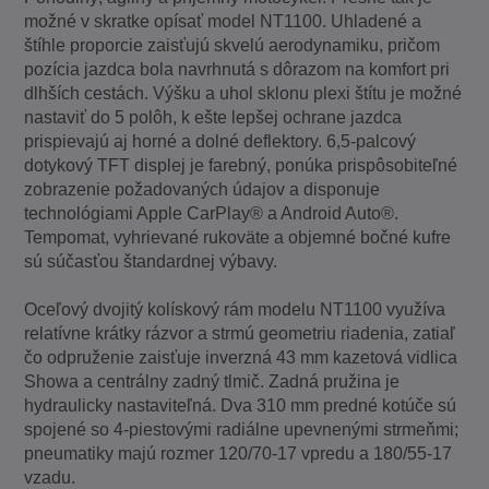
možné v skratke opísať model NT1100. Uhladené a
štíhle proporcie zaisťujú skvelú aerodynamiku, pričom
pozícia jazdca bola navrhnutá s dôrazom na komfort pri
dlhších cestách. Výšku a uhol sklonu plexi štítu je možné
nastaviť do 5 polôh, k ešte lepšej ochrane jazdca
prispievajú aj horné a dolné deflektory. 6,5-palcový
dotykový TFT displej je farebný, ponúka prispôsobiteľné
zobrazenie požadovaných údajov a disponuje
technológiami Apple CarPlay® a Android Auto®.
Tempomat, vyhrievané rukoväte a objemné bočné kufre
sú súčasťou štandardnej výbavy.
Oceľový dvojitý kolískový rám modelu NT1100 využíva
relatívne krátky rázvor a strmú geometriu riadenia, zatiaľ
čo odpruženie zaisťuje inverzná 43 mm kazetová vidlica
Showa a centrálny zadný tlmič. Zadná pružina je
hydraulicky nastaviteľná. Dva 310 mm predné kotúče sú
spojené so 4-piestovými radiálne upevnenými strmeňmi;
pneumatiky majú rozmer 120/70-17 vpredu a 180/55-17
vzadu.