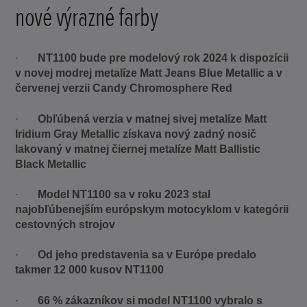
nové výrazné farby
·
NT1100 bude pre modelový rok 2024 k dispozícii
v novej modrej metalíze Matt Jeans Blue Metallic a v
červenej verzii Candy Chromosphere Red
·
Obľúbená verzia v matnej sivej metalíze Matt
Iridium Gray Metallic získava nový zadný nosič
lakovaný v matnej čiernej metalíze Matt Ballistic
Black Metallic
·
Model NT1100 sa v roku 2023 stal
najobľúbenejším európskym motocyklom v kategórii
cestovných strojov
·
Od jeho predstavenia sa v Európe predalo
takmer 12 000 kusov NT1100
·
66 % zákazníkov si model NT1100 vybralo s