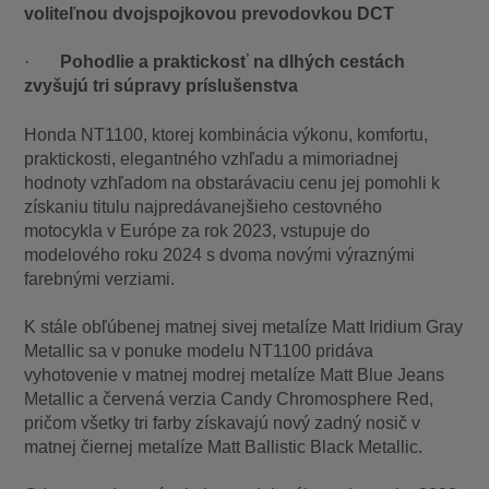
voliteľnou dvojspojkovou prevodovkou DCT
·
Pohodlie a praktickosť na dlhých cestách
zvyšujú tri súpravy príslušenstva
Honda NT1100, ktorej kombinácia výkonu, komfortu,
praktickosti, elegantného vzhľadu a mimoriadnej
hodnoty vzhľadom na obstarávaciu cenu jej pomohli k
získaniu titulu najpredávanejšieho cestovného
motocykla v Európe za rok 2023, vstupuje do
modelového roku 2024 s dvoma novými výraznými
farebnými verziami.
K stále obľúbenej matnej sivej metalíze Matt Iridium Gray
Metallic sa v ponuke modelu NT1100 pridáva
vyhotovenie v matnej modrej metalíze Matt Blue Jeans
Metallic a červená verzia Candy Chromosphere Red,
pričom všetky tri farby získavajú nový zadný nosič v
matnej čiernej metalíze Matt Ballistic Black Metallic.