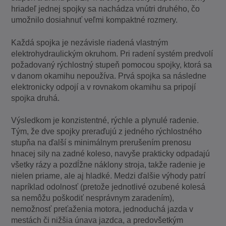
hriadeľ jednej spojky sa nachádza vnútri druhého, čo
umožnilo dosiahnuť veľmi kompaktné rozmery.
Každá spojka je nezávisle riadená vlastným
elektrohydraulickým okruhom. Pri radení systém predvolí
požadovaný rýchlostný stupeň pomocou spojky, ktorá sa
v danom okamihu nepoužíva. Prvá spojka sa následne
elektronicky odpojí a v rovnakom okamihu sa pripojí
spojka druhá.
Výsledkom je konzistentné, rýchle a plynulé radenie.
Tým, že dve spojky preraďujú z jedného rýchlostného
stupňa na ďalší s minimálnym prerušením prenosu
hnacej sily na zadné koleso, navyše prakticky odpadajú
všetky rázy a pozdĺžne náklony stroja, takže radenie je
nielen priame, ale aj hladké. Medzi ďalšie výhody patrí
napríklad odolnosť (pretože jednotlivé ozubené kolesá
sa nemôžu poškodiť nesprávnym zaradením),
nemožnosť preťaženia motora, jednoduchá jazda v
mestách či nižšia únava jazdca, a predovšetkým