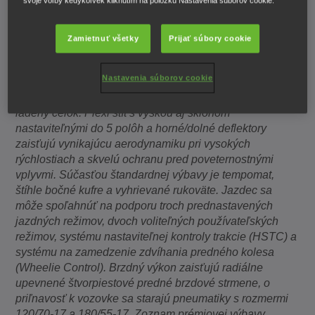
svoje voľby kedykoľvek kliknutím na položku Nastavenia súborov cookie.
Základné informácie o modeli
:
V roku 2022 na trh prišiel
nový cestovný motocykel značky Honda. Ako základ
konštruktéri použili srdce z modelu CRF1100L Africa
Zamietnuť všetky
Prijať súbory cookie
Twin. Vďaka tomu NT1100 stavia na platforme, ktorá
ponúka pohodlie, agilitu, výkon a potešenie z jazdy.
Nastavenia súborov cookie
Nízko umiestnené sedadlo a strmá geometria riadenia
spolu so špičkovým podvozkom vytvárajú športovo
ladený celok. Plexi štít s výškou aj sklonom
nastaviteľnými do 5 polôh a horné/dolné deflektory
zaisťujú vynikajúcu aerodynamiku pri vysokých
rýchlostiach a skvelú ochranu pred poveternostnými
vplyvmi. Súčasťou štandardnej výbavy je tempomat,
štíhle bočné kufre a vyhrievané rukoväte. Jazdec sa
môže spoľahnúť na podporu troch prednastavených
jazdných režimov, dvoch voliteľných používateľských
režimov, systému nastaviteľnej kontroly trakcie (HSTC) a
systému na zamedzenie zdvíhania predného kolesa
(Wheelie Control). Brzdný výkon zaisťujú radiálne
upevnené štvorpiestové predné brzdové strmene, o
priľnavosť k vozovke sa starajú pneumatiky s rozmermi
120/70-17 a 180/55-17. Zoznam prémiovej výbavy