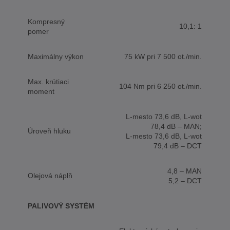
Kompresný
10,1: 1
pomer
Maximálny výkon
75 kW pri 7 500 ot./min.
Max. krútiaci
104 Nm pri 6 250 ot./min.
moment
L-mesto 73,6 dB, L-wot
78,4 dB – MAN;
Úroveň hluku
L-mesto 73,6 dB, L-wot
79,4 dB – DCT
4,8 – MAN
Olejová náplň
5,2 – DCT
PALIVOVÝ SYSTÉM