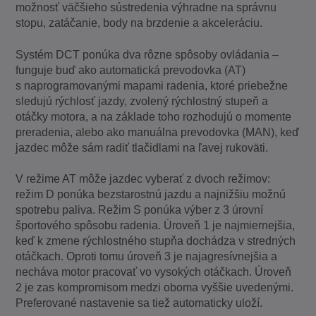
možnosť väčšieho sústredenia výhradne na správnu
stopu, zatáčanie, body na brzdenie a akceleráciu.
Systém DCT ponúka dva rôzne spôsoby ovládania –
funguje buď ako automatická prevodovka (AT)
s naprogramovanými mapami radenia, ktoré priebežne
sledujú rýchlosť jazdy, zvolený rýchlostný stupeň a
otáčky motora, a na základe toho rozhodujú o momente
preradenia, alebo ako manuálna prevodovka (MAN), keď
jazdec môže sám radiť tlačidlami na ľavej rukoväti.
V režime AT môže jazdec vyberať z dvoch režimov:
režim D ponúka bezstarostnú jazdu a najnižšiu možnú
spotrebu paliva. Režim S ponúka výber z 3 úrovní
športového spôsobu radenia. Úroveň 1 je najmiernejšia,
keď k zmene rýchlostného stupňa dochádza v stredných
otáčkach. Oproti tomu úroveň 3 je najagresívnejšia a
necháva motor pracovať vo vysokých otáčkach. Úroveň
2 je zas kompromisom medzi oboma vyššie uvedenými.
Preferované nastavenie sa tiež automaticky uloží.