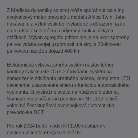
Z hľadiska dynamiky sa stroj môže spoľahnúť na silný
dvojvalcový motor prevzatý z modelu Africa Twin. Jeho
nasávanie a výfuk však boli vyladené s dôrazom na čo
najhladšiu akceleráciu a príjemný zvuk v nízkych
otáčkach. Výkon agregátu pritom nie je na úkor spotreby
paliva: vďaka svojej úspornosti má stroj s 20-litrovou
palivovou nádržou dojazd 400 km.
Elektronická výbava zahŕňa systém nastaviteľnej
kontroly trakcie (HSTC) s 3 úrovňami, systém na
zamedzenie zdvíhania predného kolesa, kompletné LED
osvetlenie, ukazovatele smeru s funkciou automatického
vypínania, či výstražné svetlá na núdzové brzdenie.
Samozrejmou súčasťou ponuky pre NT1100 je tiež
voliteľná šesťstupňová dvojspojková automatická
prevodovka DCT.
Pre rok 2024 bude model NT1100 dostupný v
nasledujúcich farebných verziách: