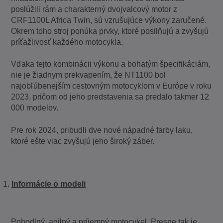
poslúžili rám a charakterný dvojvalcový motor z
CRF1100L Africa Twin, sú vzrušujúce výkony zaručené.
Okrem toho stroj ponúka prvky, ktoré posilňujú a zvyšujú
príťažlivosť každého motocykla.
Vďaka tejto kombinácii výkonu a bohatým špecifikáciám,
nie je žiadnym prekvapením, že NT1100 bol
najobľúbenejším cestovným motocyklom v Európe v roku
2023, pričom od jeho predstavenia sa predalo takmer 12
000 modelov.
Pre rok 2024, pribudli dve nové nápadné farby laku,
ktoré ešte viac zvyšujú jeho široký záber.
Informácie o modeli
Pohodlný, agilný a príjemný motocykel. Presne tak je