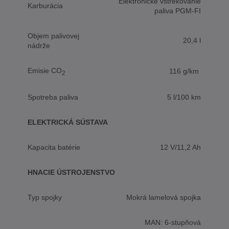
Elektronické vstrekovanie
Karburácia
paliva PGM-FI
Objem palivovej
20,4 l
nádrže
Emisie CO
116 g/km
2
Spotreba paliva
5 l/100 km
ELEKTRICKÁ SÚSTAVA
Kapacita batérie
12 V/11,2 Ah
HNACIE ÚSTROJENSTVO
Typ spojky
Mokrá lamelová spojka
MAN: 6-stupňová