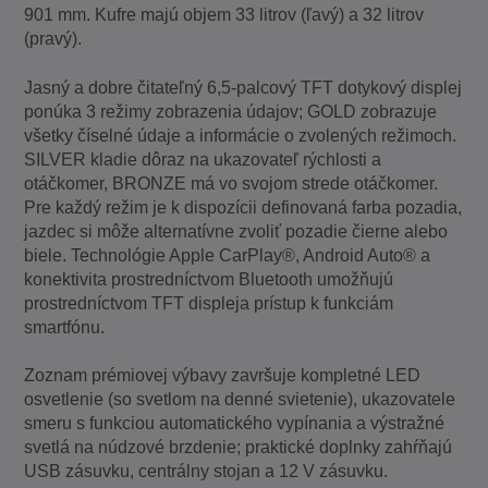
901 mm. Kufre majú objem 33 litrov (ľavý) a 32 litrov
(pravý).
Jasný a dobre čitateľný 6,5-palcový TFT dotykový displej
ponúka 3 režimy zobrazenia údajov; GOLD zobrazuje
všetky číselné údaje a informácie o zvolených režimoch.
SILVER kladie dôraz na ukazovateľ rýchlosti a
otáčkomer, BRONZE má vo svojom strede otáčkomer.
Pre každý režim je k dispozícii definovaná farba pozadia,
jazdec si môže alternatívne zvoliť pozadie čierne alebo
biele. Technológie Apple CarPlay®, Android Auto® a
konektivita prostredníctvom Bluetooth umožňujú
prostredníctvom TFT displeja prístup k funkciám
smartfónu.
Zoznam prémiovej výbavy završuje kompletné LED
osvetlenie (so svetlom na denné svietenie), ukazovatele
smeru s funkciou automatického vypínania a výstražné
svetlá na núdzové brzdenie; praktické doplnky zahŕňajú
USB zásuvku, centrálny stojan a 12 V zásuvku.