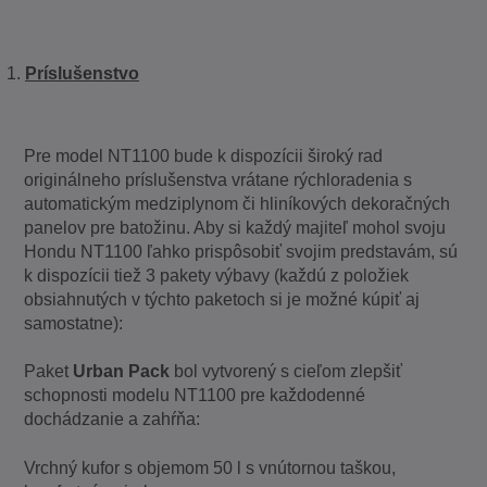
Príslušenstvo
Pre model NT1100 bude k dispozícii široký rad
originálneho príslušenstva vrátane rýchloradenia s
automatickým medziplynom či hliníkových dekoračných
panelov pre batožinu. Aby si každý majiteľ mohol svoju
Hondu NT1100 ľahko prispôsobiť svojim predstavám, sú
k dispozícii tiež 3 pakety výbavy (každú z položiek
obsiahnutých v týchto paketoch si je možné kúpiť aj
samostatne):
Paket
Urban Pack
bol vytvorený s cieľom zlepšiť
schopnosti modelu NT1100 pre každodenné
dochádzanie a zahŕňa:
Vrchný kufor s objemom 50 l s vnútornou taškou,