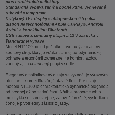
plus horné/dolné deflektory
Štandardná výbava zahŕňa bočné kufre, vyhrievané
rukoväti a tempomat
Dotykový TFT displej s uhlopriečkou 6,5 palca
disponuje technológiami Apple CarPlay
®
, Android
Auto
®
a konektivitou Bluetooth
USB zásuvka, centrálny stojan a 12 V zásuvka v
štandardnej výbave
Model NT1100 bol od počiatku navrhnutý ako agilný
športový stroj, ktorý je vďaka účinnej aerodynamickej
ochrane a ergonómii zameranej na komfort jazdca
vhodný aj na
celodenný
pobyt v sedle.
Elegantný a sofistikovaný dizajn sa vyznačuje výraznými
plochami, ktoré zdôrazňujú hlavné línie. Pre dizajn
modelu NT1100 je charakteristická dynamická elegancia
od prednej až po zadnú časť. A štíhle proporcie tohto
motocykla sú, samozrejme, zároveň funkčné, výsledkom
čoho je prvotriedny zážitok z jazdy.
Štandardne montované horné a dolné deflektory chránia