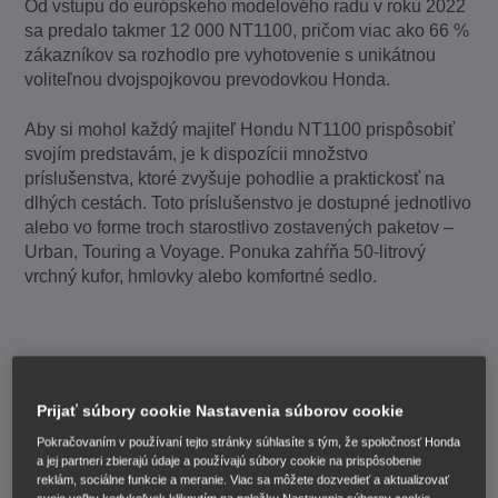
Od vstupu do európskeho modelového radu v roku 2022
sa predalo takmer 12 000 NT1100, pričom viac ako 66 %
zákazníkov sa rozhodlo pre vyhotovenie s unikátnou
voliteľnou dvojspojkovou prevodovkou Honda.
Aby si mohol každý majiteľ Hondu NT1100 prispôsobiť
svojím predstavám, je k dispozícii množstvo
príslušenstva, ktoré zvyšuje pohodlie a praktickosť na
dlhých cestách. Toto príslušenstvo je dostupné jednotlivo
alebo vo forme troch starostlivo zostavených paketov –
Urban, Touring a Voyage. Ponuka zahŕňa 50-litrový
vrchný kufor, hmlovky alebo komfortné sedlo.
NT1100, modelový rok
Prijať súbory cookie Nastavenia súborov cookie
2024
Pokračovaním v používaní tejto stránky súhlasíte s tým, že spoločnosť Honda
a jej partneri zbierajú údaje a používajú súbory cookie na prispôsobenie
reklám, sociálne funkcie a meranie. Viac sa môžete dozvedieť a aktualizovať