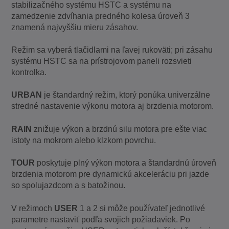
stabilizačného systému HSTC a systému na
zamedzenie zdvíhania predného kolesa úroveň 3
znamená najvyššiu mieru zásahov.
Režim sa vyberá tlačidlami na ľavej rukoväti; pri zásahu
systému HSTC sa na prístrojovom paneli rozsvieti
kontrolka.
URBAN
je štandardný režim, ktorý ponúka univerzálne
stredné nastavenie výkonu motora aj brzdenia motorom.
RAIN
znižuje výkon a brzdnú silu motora pre ešte viac
istoty na mokrom alebo klzkom povrchu.
TOUR
poskytuje plný výkon motora a štandardnú úroveň
brzdenia motorom pre dynamickú akceleráciu pri jazde
so spolujazdcom a s batožinou.
V režimoch
USER
1 a 2 si môže používateľ jednotlivé
parametre nastaviť podľa svojich požiadaviek. Po