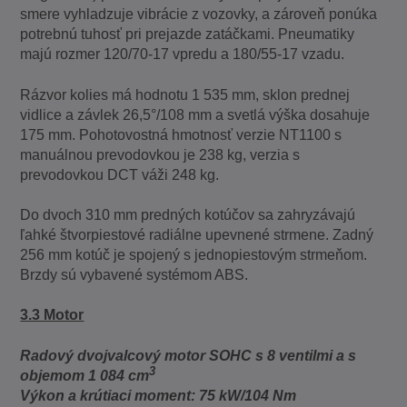
smere vyhladzuje vibrácie z vozovky, a zároveň ponúka
potrebnú tuhosť pri prejazde zatáčkami. Pneumatiky
majú rozmer 120/70-17 vpredu a 180/55-17 vzadu.
Rázvor kolies má hodnotu 1 535 mm, sklon prednej
vidlice a závlek 26,5°/108 mm a svetlá výška dosahuje
175 mm. Pohotovostná hmotnosť verzie NT1100 s
manuálnou prevodovkou je 238 kg, verzia s
prevodovkou DCT váži 248 kg.
Do dvoch 310 mm predných kotúčov sa zahryzávajú
ľahké štvorpiestové radiálne upevnené strmene. Zadný
256 mm kotúč je spojený s jednopiestovým strmeňom.
Brzdy sú vybavené systémom ABS.
3.3 Motor
Radový dvojvalcový motor SOHC s 8 ventilmi a s
3
objemom 1 084 cm
Výkon a krútiaci moment: 75 kW/104 Nm