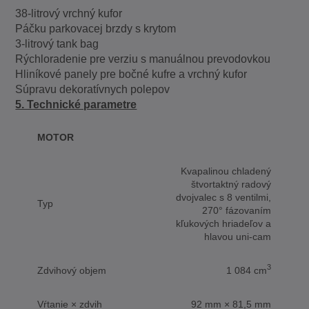
38-litrový vrchný kufor
Páčku parkovacej brzdy s krytom
3-litrový tank bag
Rýchloradenie pre verziu s manuálnou prevodovkou
Hliníkové panely pre bočné kufre a vrchný kufor
Súpravu dekoratívnych polepov
5. Technické parametre
MOTOR
Kvapalinou chladený
štvortaktný radový
dvojvalec s 8 ventilmi,
Typ
270° fázovaním
kľukových hriadeľov a
hlavou uni-cam
3
Zdvihový objem
1 084 cm
Vŕtanie × zdvih
92 mm × 81,5 mm