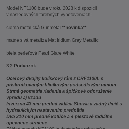
Model NT1100 bude v roku 2023 k dispozícii
v nasledovných farebných vyhotoveniach:
čierna metalická Gunmetal
**novinka**
matne sivá metalíza Mat Iridium Gray Metallic
biela perleťová Pearl Glare White
3.2 Podvozok
Oceľový dvojitý kolískový rám z CRF1100L s
priskrutkovaným hliníkovým podsedlovým rámom
Strmá geometria riadenia a špičkové odpruženie
vpredu aj vzadu
Inverzná 43 mm predná vidlica Showa a zadný tlmič s
hydraulickým nastavením predpätia
Dva 310 mm predné kotúče a 4-piestové radiálne
upevnené strmene