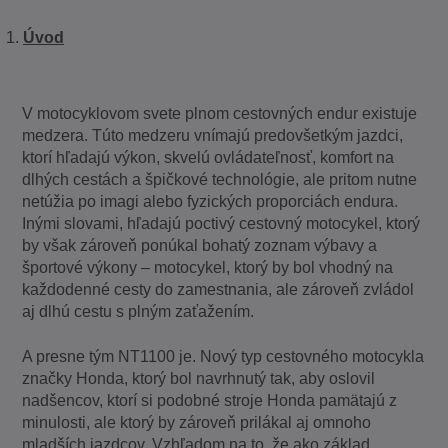
Úvod
V motocyklovom svete plnom cestovných endur existuje
medzera. Túto medzeru vnímajú predovšetkým jazdci,
ktorí hľadajú výkon, skvelú ovládateľnosť, komfort na
dlhých cestách a špičkové technológie, ale pritom nutne
netúžia po imagi alebo fyzických proporciách endura.
Inými slovami, hľadajú poctivý cestovný motocykel, ktorý
by však zároveň ponúkal bohatý zoznam výbavy a
športové výkony – motocykel, ktorý by bol vhodný na
každodenné cesty do zamestnania, ale zároveň zvládol
aj dlhú cestu s plným zaťažením.
A presne tým NT1100 je. Nový typ cestovného motocykla
značky Honda, ktorý bol navrhnutý tak, aby oslovil
nadšencov, ktorí si podobné stroje Honda pamätajú z
minulosti, ale ktorý by zároveň prilákal aj omnoho
mladších jazdcov. Vzhľadom na to, že ako základ