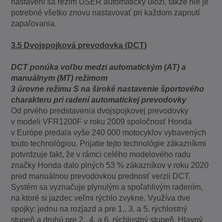
nastavení sa režim USER automaticky uloží, takže nie je
potrebné všetko znovu nastavovať pri každom zapnutí
zapaľovania.
3.5 Dvojspojková prevodovka (DCT)
DCT ponúka voľbu medzi automatickým (AT) a
manuálnym (MT) režimom
3 úrovne režimu S na široké nastavenie športového
charakteru pri radení automatickej prevodovky
Od prvého predstavenia dvojspojkovej prevodovky
v modeli VFR1200F v roku 2009 spoločnosť Honda
v Európe predala vyše 240 000 motocyklov vybavených
touto technológiou. Prijatie tejto technológie zákazníkmi
potvrdzuje fakt, že v rámci celého modelového radu
značky Honda dalo plných 53 % zákazníkov v roku 2020
pred manuálnou prevodovkou prednosť verzii DCT.
Systém sa vyznačuje plynulým a spoľahlivým radením,
na ktoré si jazdec veľmi rýchlo zvykne. Využíva dve
spojky: jednu na rozjazd a pre 1., 3. a 5. rýchlostný
stupeň a druhú pre 2., 4. a 6. rýchlostný stupeň. Hlavný