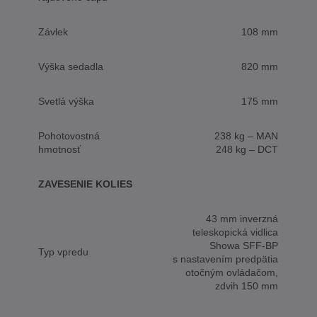
Závlek
108 mm
Výška sedadla
820 mm
Svetlá výška
175 mm
Pohotovostná
238 kg – MAN
hmotnosť
248 kg – DCT
ZAVESENIE KOLIES
43 mm inverzná
teleskopická vidlica
Showa SFF-BP
Typ vpredu
s nastavením predpätia
otočným ovládačom,
zdvih 150 mm