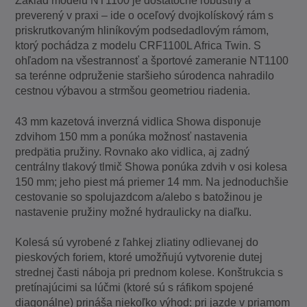
Základ modelu NT1100 je dostatočne robustný a
preverený v praxi – ide o oceľový dvojkolískový rám s
priskrutkovaným hliníkovým podsedadlovým rámom,
ktorý pochádza z modelu CRF1100L Africa Twin. S
ohľadom na všestrannosť a športové zameranie NT1100
sa terénne odpruženie staršieho súrodenca nahradilo
cestnou výbavou a strmšou geometriou riadenia.
43 mm kazetová inverzná vidlica Showa disponuje
zdvihom 150 mm a ponúka možnosť nastavenia
predpätia pružiny. Rovnako ako vidlica, aj zadný
centrálny tlakový tlmič Showa ponúka zdvih v osi kolesa
150 mm; jeho piest má priemer 14 mm. Na jednoduchšie
cestovanie so spolujazdcom a/alebo s batožinou je
nastavenie pružiny možné hydraulicky na diaľku.
Kolesá sú vyrobené z ľahkej zliatiny odlievanej do
pieskových foriem, ktoré umožňujú vytvorenie dutej
strednej časti náboja pri prednom kolese. Konštrukcia s
pretínajúcimi sa lúčmi (ktoré sú s ráfikom spojené
diagonálne) prináša niekoľko výhod: pri jazde v priamom