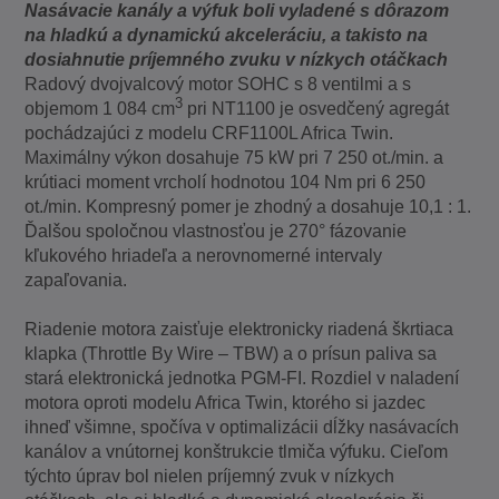
Nasávacie kanály a výfuk boli vyladené s dôrazom
na hladkú a dynamickú akceleráciu, a takisto na
dosiahnutie príjemného zvuku v nízkych otáčkach
Radový dvojvalcový motor SOHC s 8 ventilmi a s
3
objemom 1 084 cm
pri NT1100 je osvedčený agregát
pochádzajúci z modelu CRF1100L Africa Twin.
Maximálny výkon dosahuje 75 kW pri 7 250 ot./min. a
krútiaci moment vrcholí hodnotou 104 Nm pri 6 250
ot./min. Kompresný pomer je zhodný a dosahuje 10,1 : 1.
Ďalšou spoločnou vlastnosťou je 270° fázovanie
kľukového hriadeľa a nerovnomerné intervaly
zapaľovania.
Riadenie motora zaisťuje elektronicky riadená škrtiaca
klapka (Throttle By Wire – TBW) a o prísun paliva sa
stará elektronická jednotka PGM-FI. Rozdiel v naladení
motora oproti modelu Africa Twin, ktorého si jazdec
ihneď všimne, spočíva v optimalizácii dĺžky nasávacích
kanálov a vnútornej konštrukcie tlmiča výfuku. Cieľom
týchto úprav bol nielen príjemný zvuk v nízkych