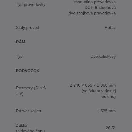
manuálna prevodovka
Typ prevodovky
DCT: 6-stupňová
dvojspojková prevodovka
Stály prevod
Reťaz
RÁM
Typ
Dvojkolískový
PODVOZOK
2 240 × 865 × 1 360 mm
Rozmery (D × Š
(so štítom v dolnej
× V)
polohe)
Rázvor kolies
1 535 mm
Záklon
26,5°
rajdového čapu