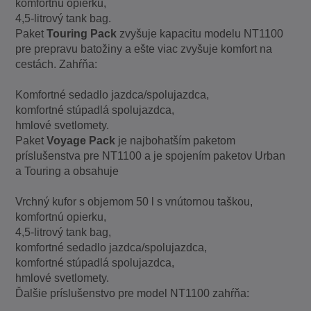
komfortnú opierku,
4,5-litrový tank bag.
Paket
Touring Pack
zvyšuje kapacitu modelu NT1100
pre prepravu batožiny a ešte viac zvyšuje komfort na
cestách. Zahŕňa:
Komfortné sedadlo jazdca/spolujazdca,
komfortné stúpadlá spolujazdca,
hmlové svetlomety.
Paket
Voyage Pack
je najbohatším paketom
príslušenstva pre NT1100 a je spojením paketov Urban
a Touring a obsahuje
Vrchný kufor s objemom 50 l s vnútornou taškou,
komfortnú opierku,
4,5-litrový tank bag,
komfortné sedadlo jazdca/spolujazdca,
komfortné stúpadlá spolujazdca,
hmlové svetlomety.
Ďalšie príslušenstvo pre model NT1100 zahŕňa: