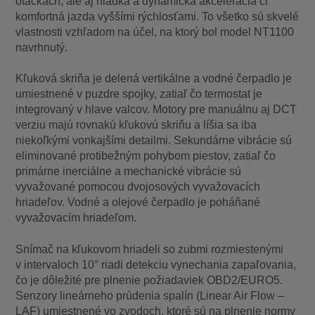
otáčkach, ale aj hladká a dynamická akcelerácia či
komfortná jazda vyššími rýchlosťami. To všetko sú skvelé
vlastnosti vzhľadom na účel, na ktorý bol model NT1100
navrhnutý.
Kľuková skriňa je delená vertikálne a vodné čerpadlo je
umiestnené v puzdre spojky, zatiaľ čo termostat je
integrovaný v hlave valcov. Motory pre manuálnu aj DCT
verziu majú rovnakú kľukovú skriňu a líšia sa iba
niekoľkými vonkajšími detailmi. Sekundárne vibrácie sú
eliminované protibežným pohybom piestov, zatiaľ čo
primárne inerciálne a mechanické vibrácie sú
vyvažované pomocou dvojosových vyvažovacích
hriadeľov. Vodné a olejové čerpadlo je poháňané
vyvažovacím hriadeľom.
Snímač na kľukovom hriadeli so zubmi rozmiestenými
v intervaloch 10° riadi detekciu vynechania zapaľovania,
čo je dôležité pre plnenie požiadaviek OBD2/EURO5.
Senzory lineárneho prúdenia spalín (Linear Air Flow –
LAF) umiestnené vo zvodoch, ktoré sú na plnenie normy