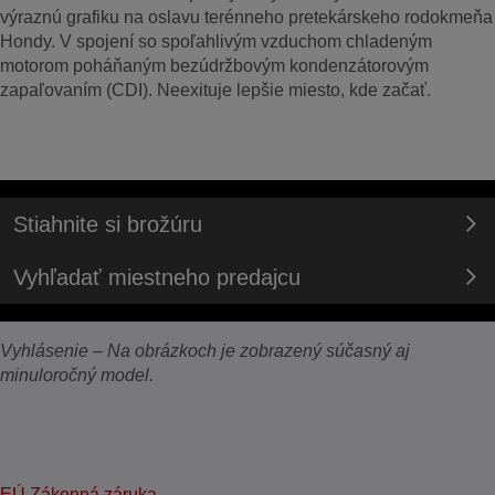
výraznú grafiku na oslavu terénneho pretekárskeho rodokmeňa
Hondy. V spojení so spoľahlivým vzduchom chladeným
motorom poháňaným bezúdržbovým kondenzátorovým
zapaľovaním (CDI). Neexituje lepšie miesto, kde začať.
Stiahnite si brožúru
Vyhľadať miestneho predajcu
Vyhlásenie – Na obrázkoch je zobrazený súčasný aj
minuloročný model.
EÚ Zákonná záruka