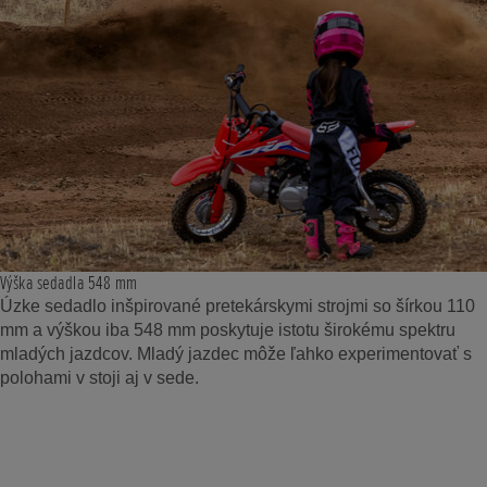
Výška sedadla 548 mm
Úzke sedadlo inšpirované pretekárskymi strojmi so šírkou 110
mm a výškou iba 548 mm poskytuje istotu širokému spektru
mladých jazdcov. Mladý jazdec môže ľahko experimentovať s
polohami v stoji aj v sede.