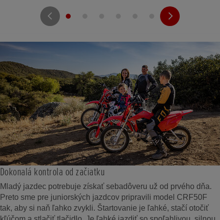
Dokonalá kontrola od začiatku
Mladý jazdec potrebuje získať sebadôveru už od prvého dňa.
Preto sme pre juniorských jazdcov pripravili model CRF50F
tak, aby si naň ľahko zvykli. Štartovanie je ľahké, stačí otočiť
kľúčom a stlačiť tlačidlo. Je ľahké jazdiť so spoľahlivou, silnou