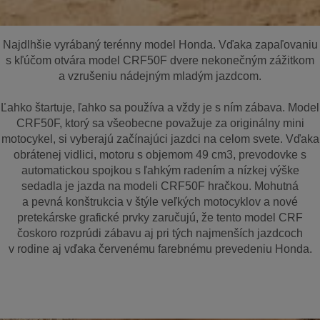
Najdlhšie vyrábaný terénny model Honda. Vďaka zapaľovaniu
s kľúčom otvára model CRF50F dvere nekonečným zážitkom
a vzrušeniu nádejným mladým jazdcom.
Ľahko štartuje, ľahko sa používa a vždy je s ním zábava. Model
CRF50F, ktorý sa všeobecne považuje za originálny mini
motocykel, si vyberajú začínajúci jazdci na celom svete. Vďaka
obrátenej vidlici, motoru s objemom 49 cm3, prevodovke s
automatickou spojkou s ľahkým radením a nízkej výške
sedadla je jazda na modeli CRF50F hračkou. Mohutná
a pevná konštrukcia v štýle veľkých motocyklov a nové
pretekárske grafické prvky zaručujú, že tento model CRF
čoskoro rozprúdi zábavu aj pri tých najmenších jazdcoch
v rodine aj vďaka červenému farebnému prevedeniu Honda.