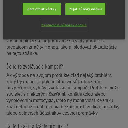
Okrem zaručenia bezpečnosti umožňujú prípadné
zvolávacie kampane, či aktualizácie produktov zvýšiť
Zamietnuť všetky
Prijať súbory cookie
dlhodobú kvalitu našich produktov a vašu skúsenosť s
motocyklom Honda. Práve preto vám vrelo odporúčame
Nastavenia súborov cookie
dohliadnuť na ich dodržanie. Ak chcete získať informácie
o prípadných zvolávacích kampaniach, ktoré sa týkajú
vášho motocykla, odporúčame sa vždy poradiť s
predajcom značky Honda, ako aj sledovať aktualizácie
na tejto stránke.
Čo je to zvolávacia kampaň?
Ak výrobca na svojom produkte zistí nejaký problém,
ktorý by mohol aj potenciálne viesť k ohrozeniu
bezpečnosti, vyhlási zvolávaciu kampaň. Problém môže
súvisieť s niektorými časťami, konštrukciou alebo
vyhotovením motocykla, ktoré by mohli viesť k vzniku
značného rizika ohrozenia bezpečnosti vodiča, posádky
alebo ostatných účastníkov cestnej premávky.
Čo je to aktualizácia produktu?