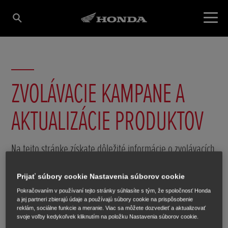
ZVOLÁVACIE KAMPANE A
AKTUALIZÁCIE PRODUKTOV
Na tejto stránke získate dôležité informácie o zvolávacích
kampaniach a aktualizáciach produktu týkajúce sa vášho
motocykla Honda.
Prijať súbory cookie Nastavenia súborov cookie
Pokračovaním v používaní tejto stránky súhlasíte s tým, že spoločnosť Honda
a jej partneri zbierajú údaje a používajú súbory cookie na prispôsobenie
reklám, sociálne funkcie a meranie. Viac sa môžete dozvedieť a aktualizovať
svoje voľby kedykoľvek kliknutím na položku Nastavenia súborov cookie.