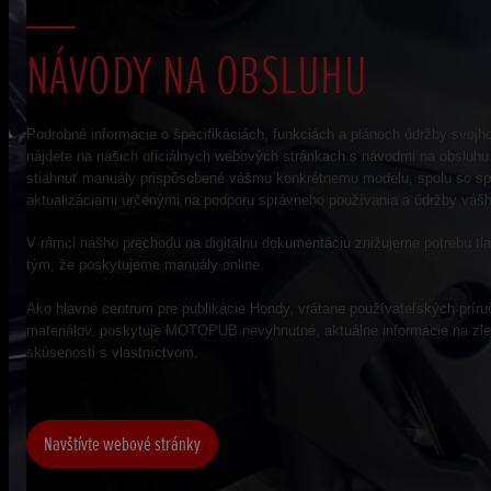
NÁVODY NA OBSLUHU
Podrobné informácie o špecifikáciách, funkciách a plánoch údržby svojh
nájdete na našich oficiálnych webových stránkach s návodmi na obsluhu
stiahnuť manuály prispôsobené vášmu konkrétnemu modelu, spolu so sp
aktualizáciami určenými na podporu správneho používania a údržby váš
V rámci nášho prechodu na digitálnu dokumentáciu znižujeme potrebu tl
tým, že poskytujeme manuály online.
Ako hlavné centrum pre publikácie Hondy, vrátane používateľských prír
materiálov, poskytuje MOTOPUB nevyhnutné, aktuálne informácie na zle
skúsenosti s vlastníctvom.
Navštívte webové stránky