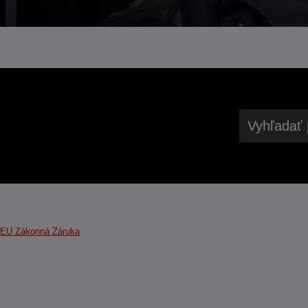
Vyhľadať 
EU Zákonná Záruka