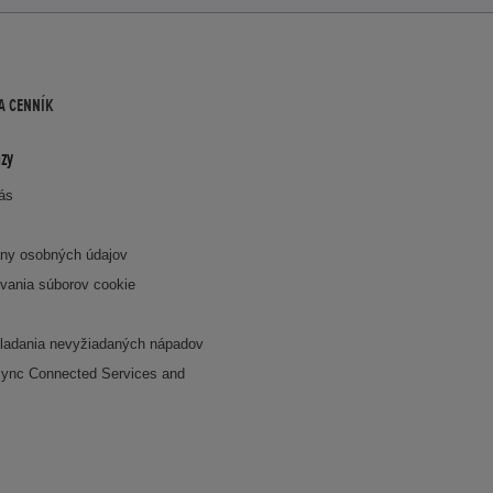
A CENNÍK
zy
nás
ny osobných údajov
vania súborov cookie
k
ladania nevyžiadaných nápadov
ync Connected Services and