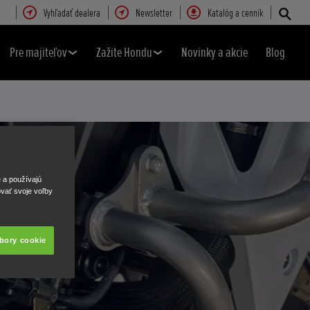
Vyhľadať dealera
Newsletter
Katalóg a cenník
Pre majiteľov
Zažite Hondu
Novinky a akcie
Blog
e a používajú
ovať svoje voľby
úbory cookie