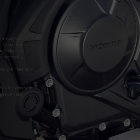
o motocykla
. Tu si môžete
rievodcami a
ho motocykla.
ačených materiálov
učiek a podporných
pšenie vašej