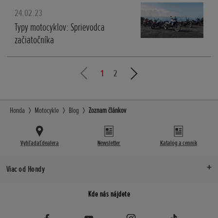
24.02.23
Typy motocyklov: Sprievodca
začiatočníka
1
2
Honda
Motocykle
Blog
Zoznam článkov
Vyhľadať dealera
Newsletter
Katalóg a cenník
Viac od Hondy
Kde nás nájdete