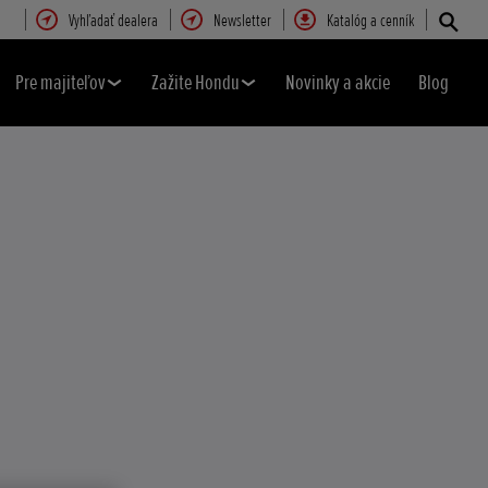
Vyhľadať dealera
Newsletter
Katalóg a cenník
Pre majiteľov
Zažite Hondu
Novinky a akcie
Blog