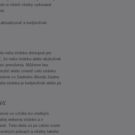
 ste si všimli všetky vykonané
né.
 aktualizovať a kedykoľvek
la naša stránka dostupná pre
ť, že naša stránka alebo akýkoľvek
 bez prerušenia. Môžeme bez
erušiť alebo zmeniť celú stránku
nesieme zo žiadneho dôvodu žiadnu
aša stránka je kedykoľvek alebo po
va:
cencie vo vzťahu ku všetkým
ašej webovej stránke a v
nené. Tieto diela sú po celom svete
orských právach a všetky takého