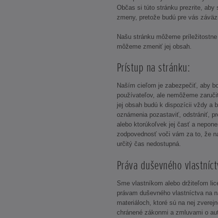
Občas si túto stránku prezrite, aby
zmeny, pretože budú pre vás záväz
Našu stránku môžeme príležitostne
môžeme zmeniť jej obsah.
Prístup na stránku:
Naším cieľom je zabezpečiť, aby bo
používateľov, ale nemôžeme zaruči
jej obsah budú k dispozícii vždy a
oznámenia pozastaviť, odstrániť, pr
alebo ktorúkoľvek jej časť a nepo
zodpovednosť voči vám za to, že n
určitý čas nedostupná.
Práva duševného vlastníct
Sme vlastníkom alebo držiteľom li
právam duševného vlastníctva na n
materiáloch, ktoré sú na nej zverej
chránené zákonmi a zmluvami o aut