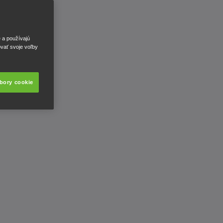
e a používajú
ovať svoje voľby
úbory cookie