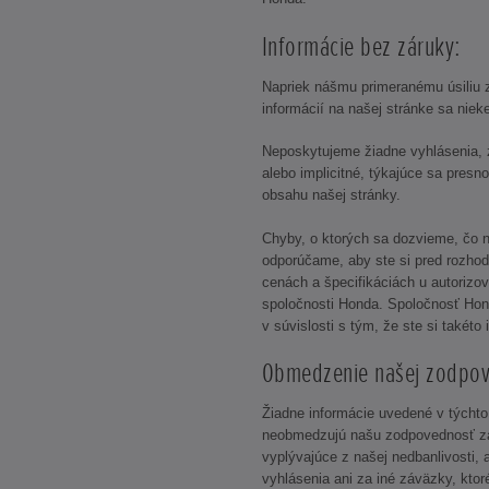
Informácie bez záruky:
Napriek nášmu primeranému úsiliu 
informácií na našej stránke sa nie
Neposkytujeme žiadne vyhlásenia, z
alebo implicitné, týkajúce sa presno
obsahu našej stránky.
Chyby, o ktorých sa dozvieme, čo n
odporúčame, aby ste si pred rozhodn
cenách a špecifikáciách u autoriz
spoločnosti Honda. Spoločnosť Ho
v súvislosti s tým, že ste si takéto 
Obmedzenie našej zodpov
Žiadne informácie uvedené v týcht
neobmedzujú našu zodpovednosť za
vyplývajúce z našej nedbanlivosti,
vyhlásenia ani za iné záväzky, kto