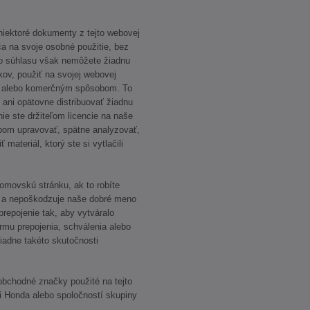
 niektoré dokumenty z tejto webovej
ča na svoje osobné použitie, bez
 súhlasu však nemôžete žiadnu
kov, použiť na svojej webovej
m alebo komerčným spôsobom. To
ani opätovne distribuovať žiadnu
nie ste držiteľom licencie na naše
bom upravovať, spätne analyzovať,
ateriál, ktorý ste si vytlačili
omovskú stránku, ak to robíte
ny a nepoškodzuje naše dobré meno
repojenie tak, aby vytváralo
rmu prepojenia, schválenia alebo
iadne takéto skutočnosti
 obchodné značky použité na tejto
i Honda alebo spoločností skupiny