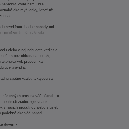
 nápadov, ktoré nám ľudia
 rovnaká ako myšlienky, ktoré už
 Honda.
adu neprijímať žiadne nápady ani
 spoločnosti. Túto zásadu
sadu alebo o nej nebudete vedieť a
 budú sa bez ohľadu na obsah,
u akéhokoľvek pracovníka
dujúce pravidlá:
adnu spätnú väzbu týkajúcu sa
h zákonných práv na váš nápad. To
 neuhradí žiadne vyrovnanie,
ek z našich produktov alebo služieb
bo podobné ako váš nápad.
a dôverný.