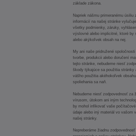
základe zákona.
Napriek nášmu primeranému úsiliu 
informácií na našej stránke vyluč
všetky podmienky, záruky, vyhlásen
výslovné alebo implicitné, ktoré by
alebo akýkoľvek obsah na nej.
My ani naše pridružené spoločnosti a
tvorbe, produkcii alebo doručení ma
tejto stránke, nebudeme niesť zodp
škody týkajúce sa použitia stránky 
vášho použitia akéhokoľvek obsahu
spoliehania sa naň.
Nebudeme niesť zodpovednosť za ž
vírusom, útokom ani iným technolog
by mohol infikovať vaše počítačové
údaje alebo iný materiál vo vašom v
našej stránky.
Nepreberáme žiadnu zodpovednosť