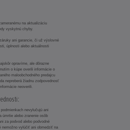
zameranému na aktualizáciu
kedy vyskytnú chyby.
áruky ani garancie, či už výslovné
sti, úplnosti alebo aktuálnosti
ajskôr opravíme, ale dôrazne
utím o kúpe overili informácie o
ovaného maloobchodného predajcu
nda nepreberá žiadnu zodpovednosť
informácie neoverili.
ednosti:
o podmienkach nevylučujú ani
 úmrtie alebo zranenie osôb
 ani za podvod alebo podvodné
ré nemožno vylúčiť ani obmedziť na