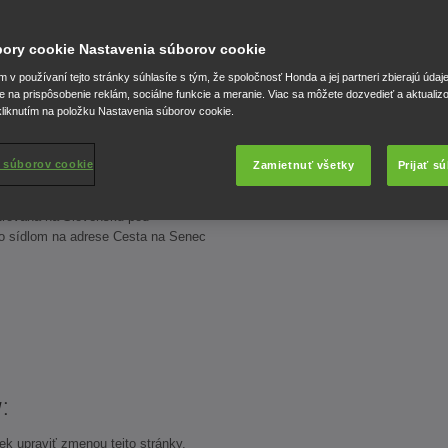
to stránky dodržiavať niekoľko
úbory cookie Nastavenia súborov cookie
te tieto podmienky, najmä vylúčenie a
 používaním tejto stránky súčasne
v používaní tejto stránky súhlasíte s tým, že spoločnosť Honda a jej partneri zbierajú údaj
nkami.
e na prispôsobenie reklám, sociálne funkcie a meranie. Viac sa môžete dozvedieť a aktualiz
liknutím na položku Nastavenia súborov cookie.
 súborov cookie
Zamietnuť všetky
Prijať s
ovaná spoločnosťou Honda Motor
čná zložka („my“ alebo „spoločnosť
strovaná na Slovensku pod
so sídlom na adrese Cesta na Senec
y:
 upraviť zmenou tejto stránky.