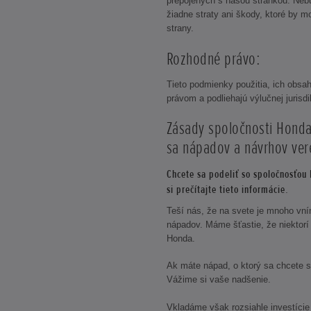
prepojených s našou stránkou. Ne
žiadne straty ani škody, ktoré by mo
strany.
Rozhodné právo:
Tieto podmienky použitia, ich obsah
právom a podliehajú výlučnej jurisd
Zásady spoločnosti Honda
sa nápadov a návrhov vere
Chcete sa podeliť so spoločnosťou
si prečítajte tieto informácie.
Teší nás, že na svete je mnoho vním
nápadov. Máme šťastie, že niektorí 
Honda.
Ak máte nápad, o ktorý sa chcete s
Vážime si vaše nadšenie.
Vkladáme však rozsiahle investíci