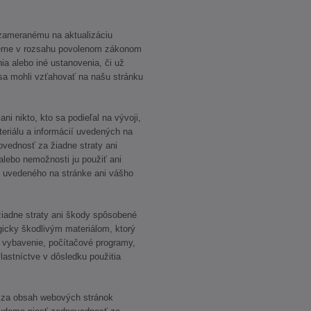
zameranému na aktualizáciu
ujeme v rozsahu povolenom zákonom
ia alebo iné ustanovenia, či už
 sa mohli vzťahovať na našu stránku
ni nikto, kto sa podieľal na vývoji,
teriálu a informácií uvedených na
ovednosť za žiadne straty ani
alebo nemožnosti ju použiť ani
 uvedeného na stránke ani vášho
iadne straty ani škody spôsobené
icky škodlivým materiálom, ktorý
 vybavenie, počítačové programy,
lastníctve v dôsledku použitia
 za obsah webových stránok