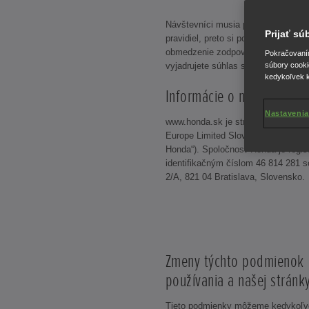
Návštevníci musia pri využívaní tej
Prijať s
pravidiel, preto si pozorne prečítaj
obmedzenie zodpovednosti, pretože
Pokračovaním 
vyjadrujete súhlas s týmito podmie
súbory cooki
kedykoľvek k
Informácie o nás:
Nastavenia
www.honda.sk je stránka prevádzk
Europe Limited Slovensko, organiza
Honda“). Spoločnosť Honda je regi
identifikačným číslom 46 814 281 
2/A, 821 04 Bratislava, Slovensko.
Zmeny týchto podmienok
používania a našej stránk
Tieto podmienky môžeme kedykoľvek