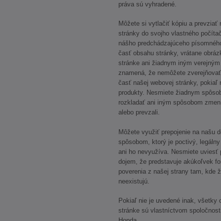
práva sú vyhradené.
Môžete si vytlačiť kópiu a prevziať
stránky do svojho vlastného počíta
nášho predchádzajúceho písomného
časť obsahu stránky, vrátane obráz
stránke ani žiadnym iným verejný
znamená, že nemôžete zverejňovať 
časť našej webovej stránky, pokiaľ 
produkty. Nesmiete žiadnym spôso
rozkladať ani iným spôsobom zmeniť m
alebo prevzali.
Môžete využiť prepojenie na našu d
spôsobom, ktorý je poctivý, legál
ani ho nevyužíva. Nesmiete uviesť p
dojem, že predstavuje akúkoľvek fo
poverenia z našej strany tam, kde ž
neexistujú.
Pokiaľ nie je uvedené inak, všetky
stránke sú vlastníctvom spoločnost
Honda.