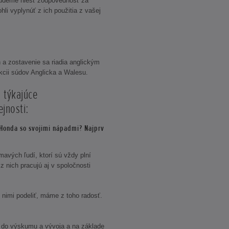
budeme niesť zodpovednosť za
hli vyplynúť z ich použitia z vašej
 a zostavenie sa riadia anglickým
ikcii súdov Anglicka a Walesu.
 týkajúce
jnosti:
 Honda so svojimi nápadmi? Najprv
avých ľudí, ktorí sú vždy plní
z nich pracujú aj v spoločnosti
 nimi podeliť, máme z toho radosť.
e do výskumu a vývoja a na základe