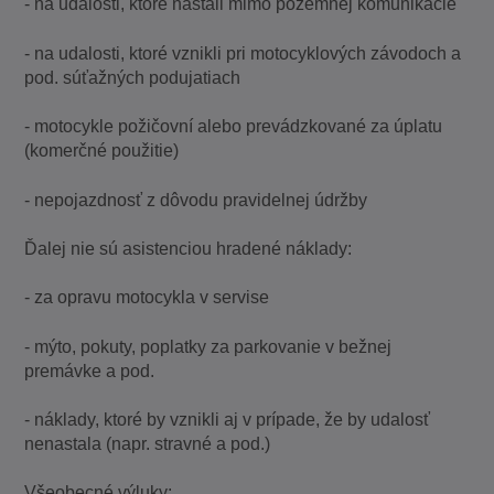
- na udalosti, ktoré nastali mimo pozemnej komunikácie
- na udalosti, ktoré vznikli pri motocyklových závodoch a
pod. súťažných podujatiach
- motocykle požičovní alebo prevádzkované za úplatu
(komerčné použitie)
- nepojazdnosť z dôvodu pravidelnej údržby
Ďalej nie sú asistenciou hradené náklady:
- za opravu motocykla v servise
- mýto, pokuty, poplatky za parkovanie v bežnej
premávke a pod.
- náklady, ktoré by vznikli aj v prípade, že by udalosť
nenastala (napr. stravné a pod.)
Všeobecné výluky: