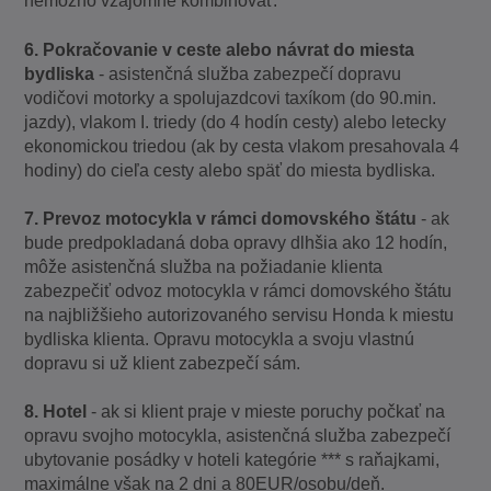
nemožno vzájomne kombinovať.
6. Pokračovanie v ceste alebo návrat do miesta
bydliska
- asistenčná služba zabezpečí dopravu
vodičovi motorky a spolujazdcovi taxíkom (do 90.min.
jazdy), vlakom I. triedy (do 4 hodín cesty) alebo letecky
ekonomickou triedou (ak by cesta vlakom presahovala 4
hodiny) do cieľa cesty alebo späť do miesta bydliska.
7. Prevoz motocykla v rámci domovského štátu
- ak
bude predpokladaná doba opravy dlhšia ako 12 hodín,
môže asistenčná služba na požiadanie klienta
zabezpečiť odvoz motocykla v rámci domovského štátu
na najbližšieho autorizovaného servisu Honda k miestu
bydliska klienta. Opravu motocykla a svoju vlastnú
dopravu si už klient zabezpečí sám.
8. Hotel
- ak si klient praje v mieste poruchy počkať na
opravu svojho motocykla, asistenčná služba zabezpečí
ubytovanie posádky v hoteli kategórie *** s raňajkami,
maximálne však na 2 dni a 80EUR/osobu/deň.