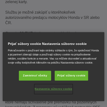
zelenej karty.
Službu je možné zakúpiť u ktoréhokoľvek
autorizovaného predajcu motocyklov Honda v SR alebo
ČR.
Cena je
29 EUR
/ rok pre motocykle Honda.
Prijať súbory cookie Nastavenia súborov cookie
Motocykle, na ktoré môže byť poskytnutý asistenčný
program:
Pokračovaním v používaní tejto stránky súhlasíte s tým, že spoločnosť Honda
a jej partneri zbierajú údaje a používajú súbory cookie na prispôsobenie
reklám, sociálne funkcie a meranie. Viac sa môžete dozvedieť a aktualizovať
- všetky nové motocykle značky Honda predané
svoje voľby kedykoľvek kliknutím na položku Nastavenia súborov cookie.
prostredníctvom autorizovanej siete Honda v SR a ČR,
ktoré majú platnú 2 alebo 3 ročnú záruku.
Zamietnuť všetky
Prijať súbory cookie
- ojazdené motocykle značky Honda bez ohľadu na
platnosť záruky.
Nastavenia súborov cookie
- asistenčný program nie je poskytovaný motocyklom,
ktoré nemajú schválenie pre premávku na pozemných