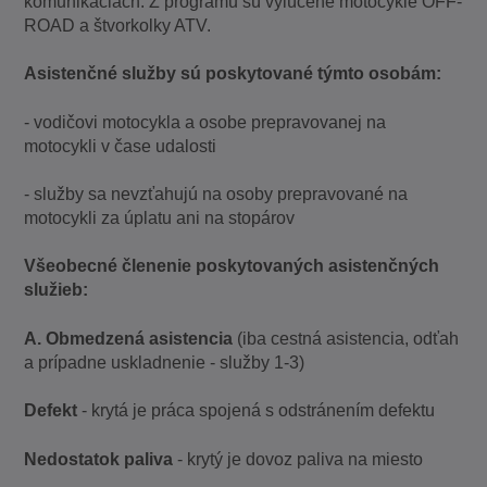
komunikáciách. Z programu sú vylúčené motocykle OFF-
ROAD a štvorkolky ATV.
Asistenčné služby sú poskytované týmto osobám:
- vodičovi motocykla a osobe prepravovanej na
motocykli v čase udalosti
- služby sa nevzťahujú na osoby prepravované na
motocykli za úplatu ani na stopárov
Všeobecné členenie poskytovaných asistenčných
služieb:
A. Obmedzená asistencia
(iba cestná asistencia, odťah
a prípadne uskladnenie - služby 1-3)
Defekt
- krytá je práca spojená s odstránením defektu
Nedostatok paliva
- krytý je dovoz paliva na miesto