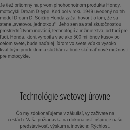
Je tiež prítomný na prvom plnohodnotnom produkte Hondy,
motocykli Dream D-type. Keď bol v roku 1949 uvedený na trh
model Dream D, Sóičiró Honda začal hovoriť o tom, že sa
stane „svetovou jednotkou“. Jeho sen sa stal skutočnosťou
prostredníctvom inovácií, technológií a inžinierstva, od ľudí pre
ľudí. Honda, ktorá vyrobila viac ako 500 miliónov kusov po
celom svete, bude naďalej lídrom vo svete vďaka vysoko
kvalitným produktom a službám a bude skúmať nové možnosti
pre motocykle.
Technológie svetovej úrovne
Čo my zdokonaľujeme v zákulisí, vy zažívate na
cestách. Vaša požiadavka na dokonalosť inšpiruje našu
predstavivosť, výskum a inovácie: Rýchlosť,