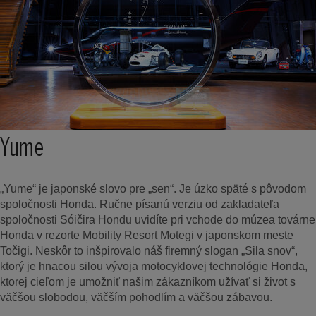
Yume
„Yume“ je japonské slovo pre „sen“. Je úzko späté s pôvodom
spoločnosti Honda. Ručne písanú verziu od zakladateľa
spoločnosti Sóičira Hondu uvidíte pri vchode do múzea továrne
Honda v rezorte Mobility Resort Motegi v japonskom meste
Točigi. Neskôr to inšpirovalo náš firemný slogan „Sila snov“,
ktorý je hnacou silou vývoja motocyklovej technológie Honda,
ktorej cieľom je umožniť našim zákazníkom užívať si život s
väčšou slobodou, väčším pohodlím a väčšou zábavou.