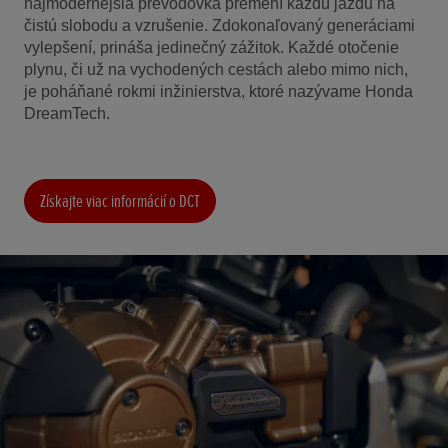
najmodernejšia prevodovka premení každú jazdu na
čistú slobodu a vzrušenie. Zdokonaľovaný generáciami
vylepšení, prináša jedinečný zážitok.
Každé otočenie
plynu, či už na vychodených cestách alebo mimo nich,
je poháňané rokmi inžinierstva, ktoré nazývame Honda
DreamTech.
Získajte viac informácií o DCT