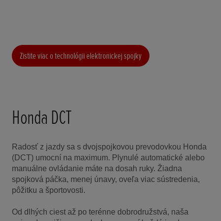
Zistite viac o technológii elektronickej spojky
Honda DCT
Radosť z jazdy sa s dvojspojkovou prevodovkou Honda
(DCT) umocní na maximum. Plynulé automatické alebo
manuálne ovládanie máte na dosah ruky. Žiadna
spojková páčka, menej únavy, oveľa viac sústredenia,
pôžitku a športovosti.
Od dlhých ciest až po terénne dobrodružstvá, naša