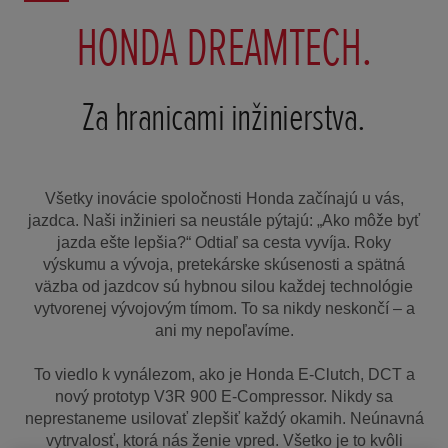
HONDA DREAMTECH.
Za hranicami inžinierstva.
Všetky inovácie spoločnosti Honda začínajú u vás,
jazdca. Naši inžinieri sa neustále pýtajú: „Ako môže byť
jazda ešte lepšia?“ Odtiaľ sa cesta vyvíja. Roky
výskumu a vývoja, pretekárske skúsenosti a spätná
väzba od jazdcov sú hybnou silou každej technológie
vytvorenej vývojovým tímom. To sa nikdy neskončí – a
ani my nepoľavíme.
To viedlo k vynálezom, ako je Honda E-Clutch, DCT a
nový prototyp V3R 900 E-Compressor. Nikdy sa
neprestaneme usilovať zlepšiť každý okamih. Neúnavná
vytrvalosť, ktorá nás ženie vpred. Všetko je to kvôli