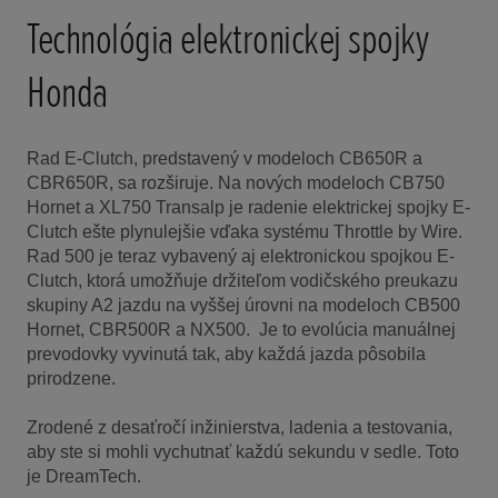
Technológia elektronickej spojky
Honda
Rad E-Clutch, predstavený v modeloch CB650R a
CBR650R, sa rozširuje. Na nových modeloch CB750
Hornet a XL750 Transalp je radenie elektrickej spojky E-
Clutch ešte plynulejšie vďaka systému Throttle by Wire.
Rad 500 je teraz vybavený aj elektronickou spojkou E-
Clutch, ktorá umožňuje držiteľom vodičského preukazu
skupiny A2 jazdu na vyššej úrovni na modeloch CB500
Hornet, CBR500R a NX500. Je to evolúcia manuálnej
prevodovky vyvinutá tak, aby každá jazda pôsobila
prirodzene.
Zrodené z desaťročí inžinierstva, ladenia a testovania,
aby ste si mohli vychutnať každú sekundu v sedle. Toto
je DreamTech.