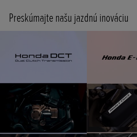
Preskúmajte našu jazdnú inováciu
t
o
I
e
t
o