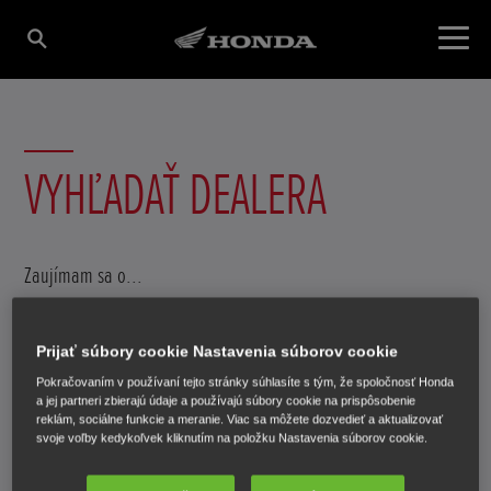
VYHĽADAŤ DEALERA
Zaujímam sa o...
Predaj
Prijať súbory cookie Nastavenia súborov cookie
Servis
Pokračovaním v používaní tejto stránky súhlasíte s tým, že spoločnosť Honda
a jej partneri zbierajú údaje a používajú súbory cookie na prispôsobenie
Odoslať
Hľadať
reklám, sociálne funkcie a meranie. Viac sa môžete dozvedieť a aktualizovať
svoje voľby kedykoľvek kliknutím na položku Nastavenia súborov cookie.
Použiť aktuálne miesto