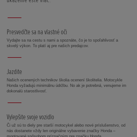
Presvedčte sa na vlastné oči
Vydajte sa na cestu s nami a spoznáte, čo je to spoľahlivosť a
skvelý výkon. To platí aj pre našich predajcov.
Jazdite
Našich ocenených technikov školia ocenení školitelia. Motocykle
Honda vyžadujú minimálnu údržbu. No ak je potrebná, venujeme im
dokonalú starostlivosť.
Vylepšite svoje vozidlo
Či už sú to diely pre starší motocykel alebo nové príslušenstvo, od
nás dostanete vždy len originálne vybavenie značky Honda –
montované spôsobom príznačným pre značku Honda.