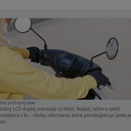
tálny prístrojový panel
itálny LCD displej zobrazuje rýchlosť, dojazd, režim a výdrž
mulátora v % – všetky informácie, ktoré potrebujete pri jazde p
te.