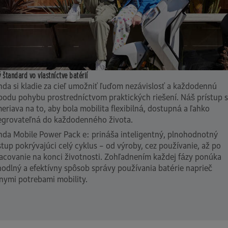
 štandard vo vlastníctve batérií
da si kladie za cieľ umožniť ľuďom nezávislosť a každodennú
bodu pohybu prostredníctvom praktických riešení. Náš prístup 
eriava na to, aby bola mobilita flexibilná, dostupná a ľahko
egrovateľná do každodenného života.
da Mobile Power Pack e: prináša inteligentný, plnohodnotný
stup pokrývajúci celý cyklus – od výroby, cez používanie, až po
acovanie na konci životnosti. Zohľadnením každej fázy ponúka
odlný a efektívny spôsob správy používania batérie naprieč
nymi potrebami mobility.