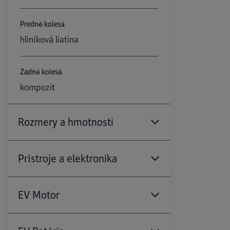
Predné kolesá
hliníková liatina
Zadné kolesá
kompozit
Rozmery a hmotnosti
Uhol sklonu
Prístroje a elektronika
27°
Svetlomety
EV Motor
Rozmery (D × Š × V) (mm)
LED
1 860 mm x 680 mm x 1 080 mm
Typ