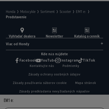
Honda
Motocykle
Sortiment
Scooter
EM1 e:
Predstavenie
Vyhľadať dealera
Newsletter
Katalóg a cenník
Viac od Hondy
Kde nás nájdete
Facebook
YouTube
Instagram
TikTok
Kontaktujte nás
Podmienky
Zásady ochrany osobných údajov
Zásady používania súborov cookie
Mapa stránok
Zásady predkladania nevyžiadaných nápadov
EM1 e:
Honda RoadSync Connected Services and Products