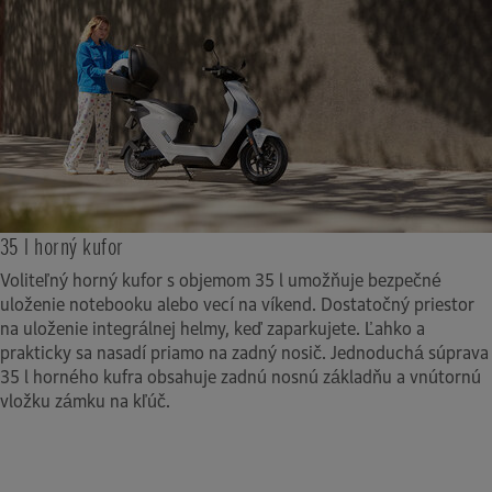
Odnímateľná
Úroveň hluku
Rázvor (mm)
neuvedené
Technológia
1 300 mm
Mobile Power Pack e:
Spotreba energie (Wh/km)
47 Wh/km
Hmotnosť
10,2 kg
35 l horný kufor
Voliteľný horný kufor s objemom 35 l umožňuje bezpečné
Rozmery
uloženie notebooku alebo vecí na víkend. Dostatočný priestor
na uloženie integrálnej helmy, keď zaparkujete. Ľahko a
298 mm x 177,3 mm x 156,3 mm
prakticky sa nasadí priamo na zadný nosič. Jednoduchá súprava
35 l horného kufra obsahuje zadnú nosnú základňu a vnútornú
Nabíjačka
vložku zámku na kľúč.
Externá nabíjačka - Jednofázová
AC100-240V 50/60Hz