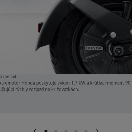
trický motor
ktromotor Honda poskytuje výkon 1,7 kW a krútiaci moment 9
učujúci rýchly rozjazd na križovatkách.