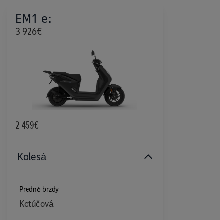
EM1 e:
3 926€
2 459€
Kolesá
Predné brzdy
Kotúčová