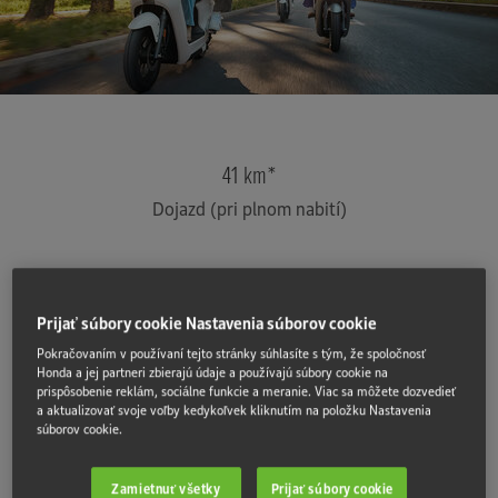
41 km*
Dojazd (pri plnom nabití)
160 min*
Prijať súbory cookie Nastavenia súborov cookie
Čas nabíjania (25 – 75 %)
Pokračovaním v používaní tejto stránky súhlasíte s tým, že spoločnosť
Honda a jej partneri zbierajú údaje a používajú súbory cookie na
prispôsobenie reklám, sociálne funkcie a meranie. Viac sa môžete dozvedieť
2 500+*
a aktualizovať svoje voľby kedykoľvek kliknutím na položku Nastavenia
súborov cookie.
Životný cyklus (cykly)
Zamietnuť všetky
Prijať súbory cookie