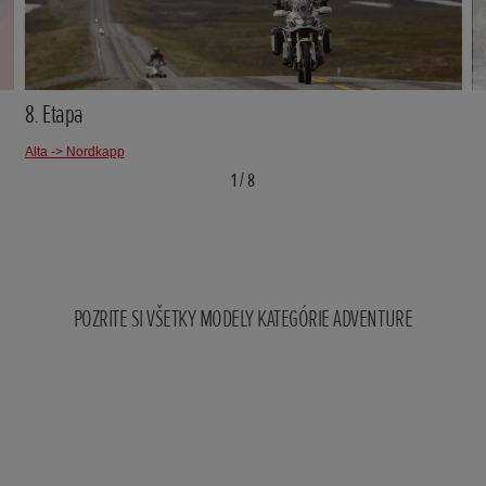
8. Etapa
Alta -> Nordkapp
Ma
1
/
8
POZRITE SI VŠETKY MODELY KATEGÓRIE ADVENTURE