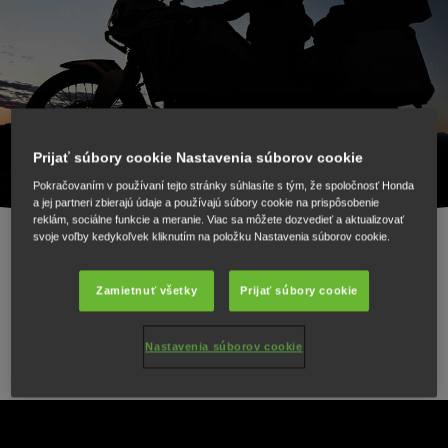
Prijať súbory cookie Nastavenia súborov cookie
Pokračovaním v používaní tejto stránky súhlasíte s tým, že spoločnosť Honda
a jej partneri zbierajú údaje a používajú súbory cookie na prispôsobenie
reklám, sociálne funkcie a meranie. Viac sa môžete dozvedieť a aktualizovať
svoje voľby kedykoľvek kliknutím na položku Nastavenia súborov cookie.
8 dní. 40 jazdcov. 3570 km. Prvá cesta "Adventure
Zamietnuť všetky
Prijať súbory cookie
Roads" povedie okolo slnkom zaliatych fjordov a snehom
zaviatych hôr na ceste k Nordkappu.
Nastavenia súborov cookie
KAŽDÝ DEŇ PRINÁŠA NOVÚ