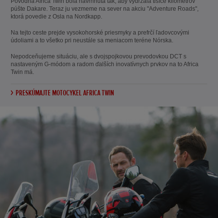
Pôvodná Africa Twin bola navrhnutá tak, aby vydržala tisíce kilometrov
púšte Dakare. Teraz ju vezmeme na sever na akciu "Adventure Roads",
ktorá povedie z Osla na Nordkapp.
Na tejto ceste prejde vysokohorské priesmyky a prefrčí ľadovcovými
údoliami a to všetko pri neustále sa meniacom teréne Nórska.
Nepodceňujeme situáciu, ale s dvojspojkovou prevodovkou DCT s
nastaveným G-módom a radom ďalších inovatívnych prvkov na to Africa
Twin má.
PRESKÚMAJTE MOTOCYKEL AFRICA TWIN