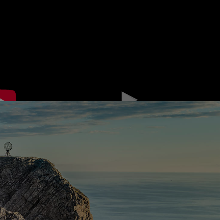
Posunúť