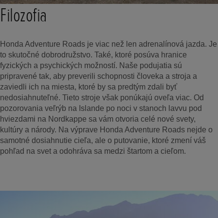
Filozofia
Honda Adventure Roads je viac než len adrenalínová jazda. Je
to skutočné dobrodružstvo. Také, ktoré posúva hranice
fyzických a psychických možností. Naše podujatia sú
pripravené tak, aby preverili schopnosti človeka a stroja a
zaviedli ich na miesta, ktoré by sa predtým zdali byť
nedosiahnuteľné. Tieto stroje však ponúkajú oveľa viac. Od
pozorovania veľrýb na Islande po noci v stanoch lavvu pod
hviezdami na Nordkappe sa vám otvoria celé nové svety,
kultúry a národy. Na výprave Honda Adventure Roads nejde o
samotné dosiahnutie cieľa, ale o putovanie, ktoré zmení váš
pohľad na svet a odohráva sa medzi štartom a cieľom.