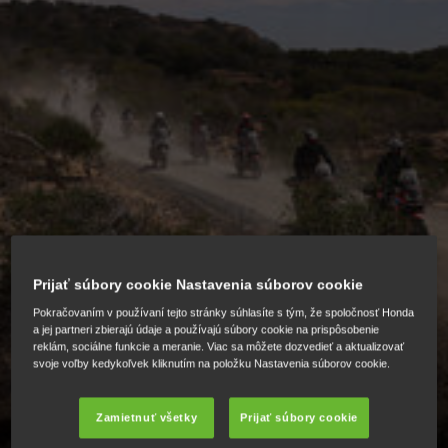
Prijať súbory cookie Nastavenia súborov cookie
HONDA ADVENTURE ROADS
Pokračovaním v používaní tejto stránky súhlasíte s tým, že spoločnosť Honda
a jej partneri zbierajú údaje a používajú súbory cookie na prispôsobenie
reklám, sociálne funkcie a meranie. Viac sa môžete dozvedieť a aktualizovať
svoje voľby kedykoľvek kliknutím na položku Nastavenia súborov cookie.
Honda Adventure Roads je skutočné dobrodružstvo na
Honde.
Zamietnuť všetky
Prijať súbory cookie