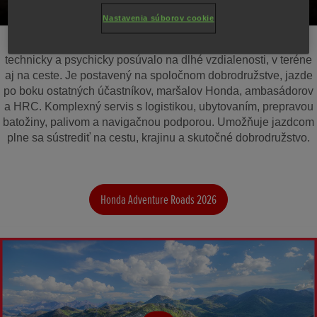
Nastavenia súborov cookie
Každé podujatie je navrhnuté tak, aby jazdcov fyzicky,
technicky a psychicky posúvalo na dlhé vzdialenosti, v teréne
aj na ceste. Je postavený na spoločnom dobrodružstve, jazde
po boku ostatných účastníkov, maršalov Honda, ambasádorov
a HRC. Komplexný servis s logistikou, ubytovaním, prepravou
batožiny, palivom a navigačnou podporou. Umožňuje jazdcom
plne sa sústrediť na cestu, krajinu a skutočné dobrodružstvo.
Honda Adventure Roads 2026