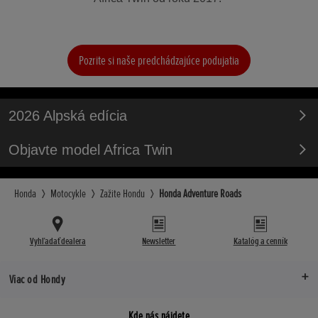
Pozrite si naše predchádzajúce podujatia
2026 Alpská edícia
Objavte model Africa Twin
Honda
Motocykle
Zažite Hondu
Honda Adventure Roads
Vyhľadať dealera
Newsletter
Katalóg a cenník
Viac od Hondy
Kde nás nájdete