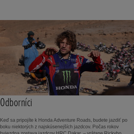
Odborníci
Keď sa pripojíte k Honda Adventure Roads, budete jazdiť po
boku niektorých z najskúsenejších jazdcov. Počas rokov
hviezdna zostava jazdcov HRC Dakar – vrátane Rickyho