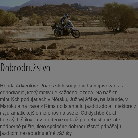
Dobrodružstvo
Honda Adventure Roads stelesňuje ducha objavovania a
odhodlania, ktorý motivuje každého jazdca. Na našich
minulých podujatiach v Nórsku, Južnej Afrike, na Islande, v
Maroku a na trase z Ríma do Istanbulu jazdci zdolali niektoré z
najdramatickejších terénov na svete. Od dychberúcich
horských štítov, cez brodenie riek až po nehostinné, ale
nádherné púšte, tieto spoločné dobrodružstvá prinášajú
jazdcom nezabudnuteľné zážitky.