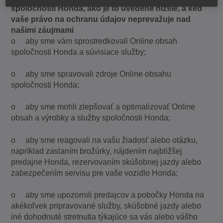
spoločnosti Honda, ako je to uvedené nižšie, a keď
vaše právo na ochranu údajov neprevažuje nad
našimi záujmami
o aby sme vám sprostredkovali Online obsah
spoločnosti Honda a súvisiace služby;
o aby sme spravovali zdroje Online obsahu
spoločnosti Honda;
o aby sme mohli zlepšovať a optimalizovať Online
obsah a výrobky a služby spoločnosti Honda;
o aby sme reagovali na vašu žiadosť alebo otázku,
napríklad zaslaním brožúrky, nájdením najbližšej
predajne Honda, rezervovaním skúšobnej jazdy alebo
zabezpečením servisu pre vaše vozidlo Honda;
o aby sme upozornili predajcov a pobočky Honda na
akékoľvek pripravované služby, skúšobné jazdy alebo
iné dohodnuté stretnutia týkajúce sa vás alebo vášho