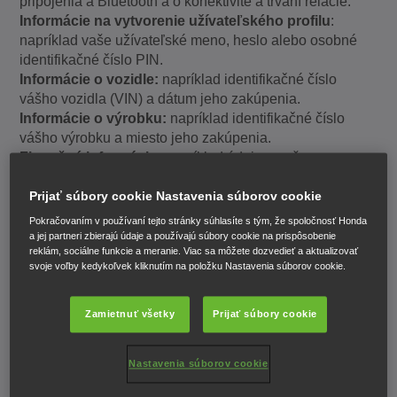
pripojenia a Bluetooth a o konektivite a trvaní relácie.
Informácie na vytvorenie užívateľského profilu
:
napríklad vaše užívateľské meno, heslo alebo osobné
identifikačné číslo PIN.
Informácie o vozidle:
napríklad identifikačné číslo
vášho vozidla (VIN) a dátum jeho zakúpenia.
Informácie o výrobku:
napríklad identifikačné číslo
vášho výrobku a miesto jeho zakúpenia.
Finančné informácie:
napríklad údaje o vašom
bankovom účte a platbách.
Akékoľvek iné informácie, ktoré nám
Prijať súbory cookie Nastavenia súborov cookie
poskytnete:
napríklad podpisy, fotografie, názory,
Pokračovaním v používaní tejto stránky súhlasíte s tým, že spoločnosť Honda
informácie o vašej polohe a akékoľvek iné informácie,
a jej partneri zbierajú údaje a používajú súbory cookie na prispôsobenie
reklám, sociálne funkcie a meranie. Viac sa môžete dozvedieť a aktualizovať
ktoré poskytnete.
svoje voľby kedykoľvek kliknutím na položku Nastavenia súborov cookie.
Prečo získavame, používame a uchovávame tieto
osobné údaje
Zamietnuť všetky
Prijať súbory cookie
Dôvody, prečo získavame, používame a uchovávame
vaše osobné údaje sú uvedené nižšie.
Nastavenia súborov cookie
Keď je to nutné z hľadiska oprávnených záujmov