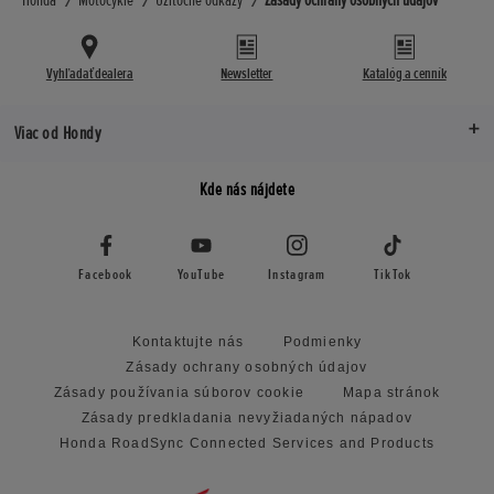
Honda
Motocykle
Užitočné odkazy
Zásady ochrany osobných údajov
Vyhľadať dealera
Newsletter
Katalóg a cenník
Viac od Hondy
Kde nás nájdete
Facebook
YouTube
Instagram
TikTok
Kontaktujte nás
Podmienky
Zásady ochrany osobných údajov
Zásady používania súborov cookie
Mapa stránok
Zásady predkladania nevyžiadaných nápadov
Honda RoadSync Connected Services and Products