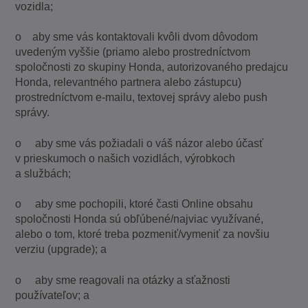
vozidla;
o aby sme vás kontaktovali kvôli dvom dôvodom
uvedeným vyššie (priamo alebo prostredníctvom
spoločnosti zo skupiny Honda, autorizovaného predajcu
Honda, relevantného partnera alebo zástupcu)
prostredníctvom e-mailu, textovej správy alebo push
správy.
o aby sme vás požiadali o váš názor alebo účasť
v prieskumoch o našich vozidlách, výrobkoch
a službách;
o aby sme pochopili, ktoré časti Online obsahu
spoločnosti Honda sú obľúbené/najviac využívané,
alebo o tom, ktoré treba pozmeniť/vymeniť za novšiu
verziu (upgrade); a
o aby sme reagovali na otázky a sťažnosti
používateľov; a