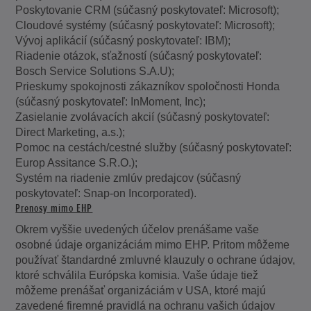
Poskytovanie CRM (súčasný poskytovateľ: Microsoft);
Cloudové systémy (súčasný poskytovateľ: Microsoft);
Vývoj aplikácií (súčasný poskytovateľ: IBM);
Riadenie otázok, sťažností (súčasný poskytovateľ:
Bosch Service Solutions S.A.U);
Prieskumy spokojnosti zákazníkov spoločnosti Honda
(súčasný poskytovateľ: InMoment, Inc);
Zasielanie zvolávacích akcií (súčasný poskytovateľ:
Direct Marketing, a.s.);
Pomoc na cestách/cestné služby (súčasný poskytovateľ:
Europ Assitance S.R.O.);
Systém na riadenie zmlúv predajcov (súčasný
poskytovateľ: Snap-on Incorporated).
Prenosy mimo EHP
Okrem vyššie uvedených účelov prenášame vaše
osobné údaje organizáciám mimo EHP. Pritom môžeme
používať štandardné zmluvné klauzuly o ochrane údajov,
ktoré schválila Európska komisia. Vaše údaje tiež
môžeme prenášať organizáciám v USA, ktoré majú
zavedené firemné pravidlá na ochranu vašich údajov