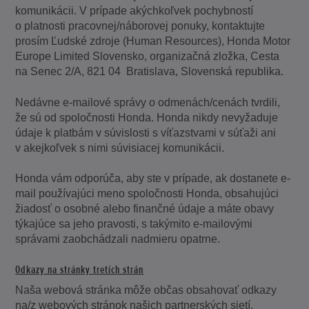
komunikácii. V prípade akýchkoľvek pochybností
o platnosti pracovnej/náborovej ponuky, kontaktujte
prosím Ľudské zdroje (Human Resources), Honda Motor
Europe Limited Slovensko, organizačná zložka, Cesta
na Senec 2/A, 821 04 Bratislava, Slovenská republika.
Nedávne e-mailové správy o odmenách/cenách tvrdili,
že sú od spoločnosti Honda. Honda nikdy nevyžaduje
údaje k platbám v súvislosti s víťazstvami v súťaži ani
v akejkoľvek s nimi súvisiacej komunikácii.
Honda vám odporúča, aby ste v prípade, ak dostanete e-
mail používajúci meno spoločnosti Honda, obsahujúci
žiadosť o osobné alebo finančné údaje a máte obavy
týkajúce sa jeho pravosti, s takýmito e-mailovými
správami zaobchádzali nadmieru opatrne.
Odkazy na stránky tretích strán
Naša webová stránka môže občas obsahovať odkazy
na/z webových stránok našich partnerských sietí,