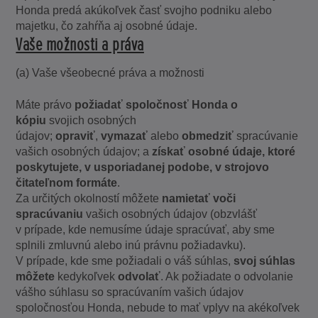
Honda predá akúkoľvek časť svojho podniku alebo
majetku, čo zahŕňa aj osobné údaje.
Vaše možnosti a práva
(a) Vaše všeobecné práva a možnosti
Máte právo
požiadať spoločnosť Honda o
kópiu
svojich osobných
údajov;
opraviť
,
vymazať
alebo
obmedziť
spracúvanie
vašich osobných údajov; a
získať osobné údaje, ktoré
poskytujete, v usporiadanej podobe, v strojovo
čitateľnom formáte
.
Za určitých okolností môžete
namietať voči
spracúvaniu
vašich osobných údajov (obzvlášť
v prípade, kde nemusíme údaje spracúvať, aby sme
splnili zmluvnú alebo inú právnu požiadavku).
V prípade, kde sme požiadali o váš súhlas,
svoj súhlas
môžete
kedykoľvek
odvolať
. Ak požiadate o odvolanie
vášho súhlasu so spracúvaním vašich údajov
spoločnosťou Honda, nebude to mať vplyv na akékoľvek