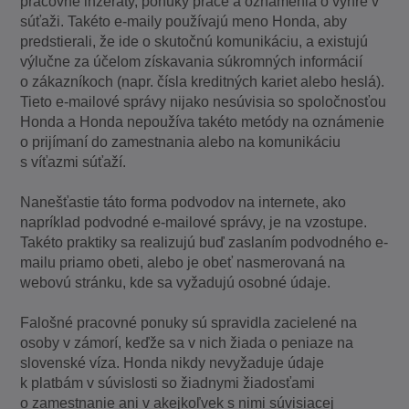
pracovné inzeráty, ponuky práce a oznámenia o výhre v
súťaži. Takéto e-maily používajú meno Honda, aby
predstierali, že ide o skutočnú komunikáciu, a existujú
výlučne za účelom získavania súkromných informácií
o zákazníkoch (napr. čísla kreditných kariet alebo heslá).
Tieto e-mailové správy nijako nesúvisia so spoločnosťou
Honda a Honda nepoužíva takéto metódy na oznámenie
o prijímaní do zamestnania alebo na komunikáciu
s víťazmi súťaží.
Nanešťastie táto forma podvodov na internete, ako
napríklad podvodné e-mailové správy, je na vzostupe.
Takéto praktiky sa realizujú buď zaslaním podvodného e-
mailu priamo obeti, alebo je obeť nasmerovaná na
webovú stránku, kde sa vyžadujú osobné údaje.
Falošné pracovné ponuky sú spravidla zacielené na
osoby v zámorí, keďže sa v nich žiada o peniaze na
slovenské víza. Honda nikdy nevyžaduje údaje
k platbám v súvislosti so žiadnymi žiadosťami
o zamestnanie ani v akejkoľvek s nimi súvisiacej