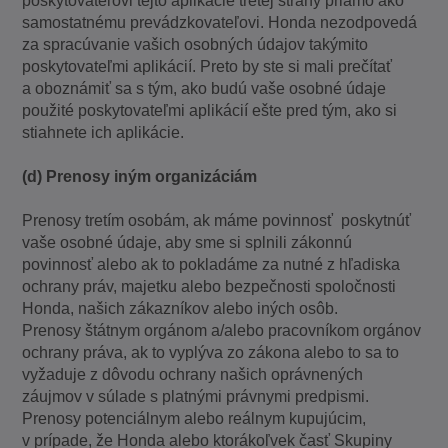
poskytovateľovi tejto aplikácie tretej strany priamo ako
samostatnému prevádzkovateľovi. Honda nezodpovedá
za spracúvanie vašich osobných údajov takýmito
poskytovateľmi aplikácií. Preto by ste si mali prečítať
a oboznámiť sa s tým, ako budú vaše osobné údaje
použité poskytovateľmi aplikácií ešte pred tým, ako si
stiahnete ich aplikácie.
(d) Prenosy iným organizáciám
Prenosy tretím osobám, ak máme povinnosť poskytnúť
vaše osobné údaje, aby sme si splnili zákonnú
povinnosť alebo ak to pokladáme za nutné z hľadiska
ochrany práv, majetku alebo bezpečnosti spoločnosti
Honda, našich zákazníkov alebo iných osôb.
Prenosy štátnym orgánom a/alebo pracovníkom orgánov
ochrany práva, ak to vyplýva zo zákona alebo to sa to
vyžaduje z dôvodu ochrany našich oprávnených
záujmov v súlade s platnými právnymi predpismi.
Prenosy potenciálnym alebo reálnym kupujúcim,
v prípade, že Honda alebo ktorákoľvek časť Skupiny