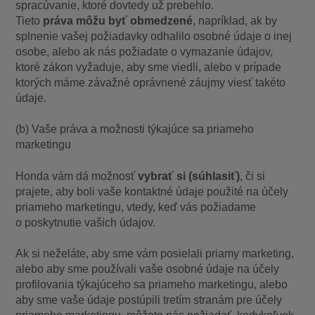
spracúvanie, ktoré dovtedy už prebehlo.
Tieto
práva môžu byť obmedzené
, napríklad, ak by
splnenie vašej požiadavky odhalilo osobné údaje o inej
osobe, alebo ak nás požiadate o vymazanie údajov,
ktoré zákon vyžaduje, aby sme viedli, alebo v prípade
ktorých máme závažné oprávnené záujmy viesť takéto
údaje.
(b) Vaše práva a možnosti týkajúce sa priameho
marketingu
Honda vám dá možnosť
vybrať si (súhlasiť)
, či si
prajete, aby boli vaše kontaktné údaje použité na účely
priameho marketingu, vtedy, keď vás požiadame
o poskytnutie vašich údajov.
Ak si neželáte, aby sme vám posielali priamy marketing,
alebo aby sme používali vaše osobné údaje na účely
profilovania týkajúceho sa priameho marketingu, alebo
aby sme vaše údaje postúpili tretím stranám pre účely