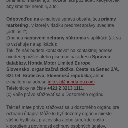
priameho marketingu, môžete nás požiadať, kedykoľvek,
aby sme tak nerobili, a to:
Odpoveďou na
e-mailovú správu obsahujúcu
priamy
marketing
, v ktorej v riadku predmet správy uvediete
„odhlásiť“;
Zmenou
nastavení ochrany súkromia
v aplikácii (ak sa
to vzťahuje na aplikáciu);
Tak, že nás budete kontaktovať na kontaktnej adrese
uvedenej nižšie alebo písomne na adresu
Správcu
databázy, Honda Motor Limited Europe
Slovensko,
organizačná zložka, Cesta na Senec 2/A,
821 04 Bratislava, Slovenská republika
; alebo
e-mailom na adrese
info.sk@honda-eu.com
Telefonicky na čísle
+421 2 3213 1111.
(c) Vaše právo sťažovať sa u Dozorného orgánu
Taktiež máte právo sťažovať sa u dozorného orgánu pre
ochranu údajov. Môže to byť dozorný orgán v mieste
vášho bydliska, pracoviska alebo tam, kde došlo
k porušeniu povinností ochrany osobných údajov.