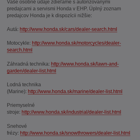
Vaše osobné údaje zdieľame s autorizovanými
predajcami a servismi Honda v EHP. Úplný zoznam
predajcov Honda je k dispozícii nižšie:
Autá:
http://www.honda.sk/cars/dealer-search.html
Motocykle:
http://www.honda.sk/motorcycles/dealer-
search.html
Záhradná technika:
http://www.honda.sk/lawn-and-
garden/dealer-list.html
Lodná technika
(Marine):
http://www.honda.sk/marine/dealer-list.html
Priemyselné
stroje:
http://www.honda.sk/industrial/dealer-list.html
Snehové
frézy:
http://www.honda.sk/snowthrowers/dealer-list.html