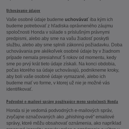
Uchovávanie údajov
Vaše osobné údaje budeme
uchovávať
iba kým ich
budeme potrebovať z hľadiska oprávneného záujmu
spoločnosti Honda v súlade s príslušným právnymi
predpismi, alebo aby sme na vašu žiadosť poskytli
službu, alebo aby sme splnili zákonnú požiadavku. Doba
uchovávania pre akékoľvek osobné údaje by v žiadnom
prípade nemala presiahnuť 5 rokov od momentu, kedy
sme po prvý krát tieto údaje získali. Na konci obdobia,
počas ktorého sa údaje uchovávajú, podnikneme kroky,
aby boli vaše osobné údaje vymazané, alebo ich
budeme mať vo forme, v ktorej už nie je možné vás
identifikovať.
Podvodné e-mailové správy používajúce meno spoločnosti Honda
Honda si je vedomá podvodných e-mailových správ,
zvyčajne označovaných ako „phishing-ové“ emailové
správy, ktoré môžu obsahovať oznámenia, ako napríklad