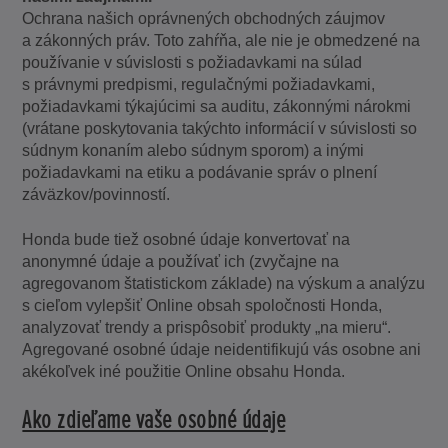
Ochrana našich oprávnených obchodných záujmov
a zákonných práv. Toto zahŕňa, ale nie je obmedzené na
používanie v súvislosti s požiadavkami na súlad
s právnymi predpismi, regulačnými požiadavkami,
požiadavkami týkajúcimi sa auditu, zákonnými nárokmi
(vrátane poskytovania takýchto informácií v súvislosti so
súdnym konaním alebo súdnym sporom) a inými
požiadavkami na etiku a podávanie správ o plnení
záväzkov/povinností.
Honda bude tiež osobné údaje konvertovať na
anonymné údaje a používať ich (zvyčajne na
agregovanom štatistickom základe) na výskum a analýzu
s cieľom vylepšiť Online obsah spoločnosti Honda,
analyzovať trendy a prispôsobiť produkty „na mieru“.
Agregované osobné údaje neidentifikujú vás osobne ani
akékoľvek iné použitie Online obsahu Honda.
Ako zdieľame vaše osobné údaje