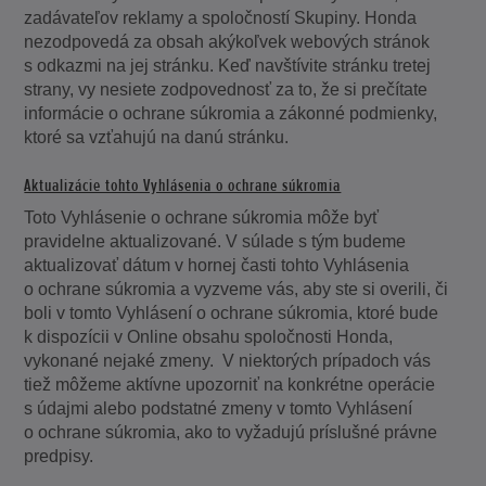
zadávateľov reklamy a spoločností Skupiny. Honda
nezodpovedá za obsah akýkoľvek webových stránok
s odkazmi na jej stránku. Keď navštívite stránku tretej
strany, vy nesiete zodpovednosť za to, že si prečítate
informácie o ochrane súkromia a zákonné podmienky,
ktoré sa vzťahujú na danú stránku.
Aktualizácie tohto Vyhlásenia o ochrane súkromia
Toto Vyhlásenie o ochrane súkromia môže byť
pravidelne aktualizované. V súlade s tým budeme
aktualizovať dátum v hornej časti tohto Vyhlásenia
o ochrane súkromia a vyzveme vás, aby ste si overili, či
boli v tomto Vyhlásení o ochrane súkromia, ktoré bude
k dispozícii v Online obsahu spoločnosti Honda,
vykonané nejaké zmeny. V niektorých prípadoch vás
tiež môžeme aktívne upozorniť na konkrétne operácie
s údajmi alebo podstatné zmeny v tomto Vyhlásení
o ochrane súkromia, ako to vyžadujú príslušné právne
predpisy.