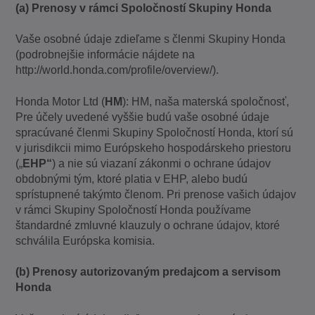
(a) Prenosy v rámci Spoločností Skupiny Honda
Vaše osobné údaje zdieľame s členmi Skupiny Honda
(podrobnejšie informácie nájdete na
http://world.honda.com/profile/overview/).
Honda Motor Ltd (
HM
): HM, naša materská spoločnosť,
Pre účely uvedené vyššie budú vaše osobné údaje
spracúvané členmi Skupiny Spoločností Honda, ktorí sú
v jurisdikcii mimo Európskeho hospodárskeho priestoru
(„
EHP“
) a nie sú viazaní zákonmi o ochrane údajov
obdobnými tým, ktoré platia v EHP, alebo budú
sprístupnené takýmto členom. Pri prenose vašich údajov
v rámci Skupiny Spoločností Honda používame
štandardné zmluvné klauzuly o ochrane údajov, ktoré
schválila Európska komisia.
(b) Prenosy autorizovaným predajcom a servisom
Honda