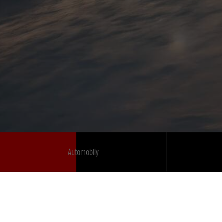
Automobily
korporátne
Vyhlásenie o prístupnosti
EU Data Act