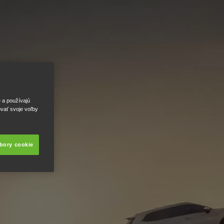
e a používajú
ovať svoje voľby
úbory cookie