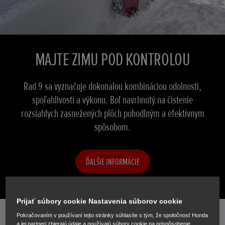
MAJTE ZIMU POD KONTROLOU
Rad 9 sa vyznačuje dokonalou kombináciou odolnosti,
spoľahlivosti a výkonu. Bol navrhnutý na čistenie
rozsiahlych zasnežených plôch pohodlným a efektívnym
spôsobom.
ĎALŠIE INFORMÁCIE
Prijať súbory cookie Nastavenia súborov cookie
OBJAVTE NÁŠ SORTIMENT
Pokračovaním v používaní tejto stránky súhlasíte s tým, že spoločnosť Honda
a jej partneri zbierajú údaje a používajú súbory cookie na prispôsobenie