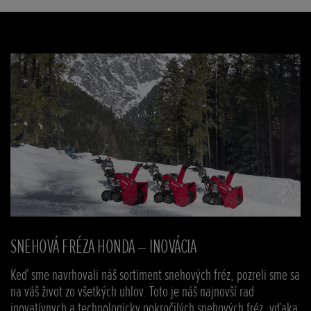
SNEHOVÁ FRÉZA HONDA – INOVÁCIA
U
Keď sme navrhovali náš sortiment snehových fréz, pozreli sme sa
na váš život zo všetkých uhlov. Toto je náš najnovší rad
inovatívnych a technologicky pokročilých snehových fréz, vďaka