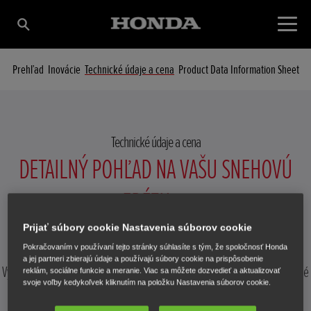
Prehľad
Inovácie
Technické údaje a cena
Product Data Information Sheet
Technické údaje a cena
DETAILNÝ POHĽAD NA VAŠU SNEHOVÚ
FRÉZU
Prijať súbory cookie Nastavenia súborov cookie
Pokračovaním v používaní tejto stránky súhlasíte s tým, že spoločnosť Honda
a jej partneri zbierajú údaje a používajú súbory cookie na prispôsobenie
Vyberte snehovú frézu, pre ktorú chcete zobraziť podrobné technické
reklám, sociálne funkcie a meranie. Viac sa môžete dozvedieť a aktualizovať
svoje voľby kedykoľvek kliknutím na položku Nastavenia súborov cookie.
údaje.