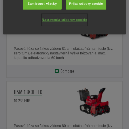
Zamietnuť všetky
Prijať súbory cookie
HSS 1380i ETD
Nastavenia súborov cookie
8 739 EUR
Pásová fréza so šírkou záberu 81 cm, otáčateľná na mieste (tzv.
zero turn), elektronicky nastaviteľná výška frézovania, max.
kapacita odhadzovania 60 ton/h.
Compare
HSM 1380i ETD
10 239 EUR
Pásová fréza so šírkou záberu 80 cm, otáčateľná na mieste (tzv.