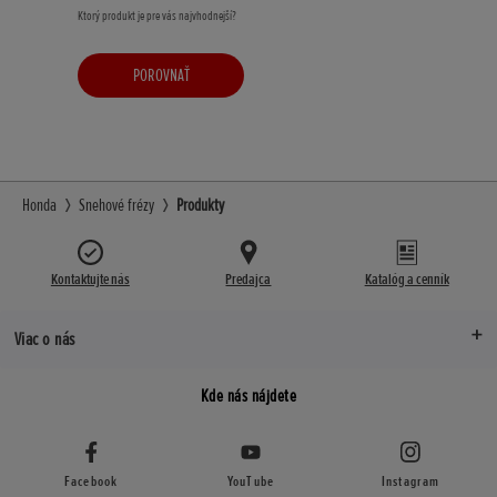
Ktorý produkt je pre vás najvhodnejší?
POROVNAŤ
Honda
Snehové frézy
Produkty
Kontaktujte nás
Predajca
Katalóg a cenník
Viac o nás
Kde nás nájdete
Facebook
YouTube
Instagram