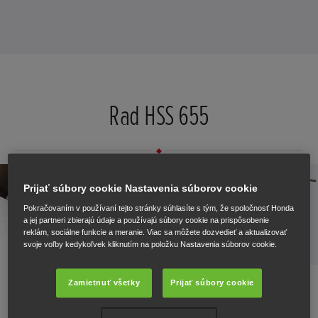
Rad HSS 655
Prijať súbory cookie Nastavenia súborov cookie
Pokračovaním v používaní tejto stránky súhlasíte s tým, že spoločnosť Honda
a jej partneri zbierajú údaje a používajú súbory cookie na prispôsobenie
reklám, sociálne funkcie a meranie. Viac sa môžete dozvedieť a aktualizovať
svoje voľby kedykoľvek kliknutím na položku Nastavenia súborov cookie.
Jednoduché dvojstupňové frézy poskytujú solídny výkon a
Zamietnuť všetky
Prijať súbory cookie
poradia si aj s väčším množstvom snehu. Určené na domáce