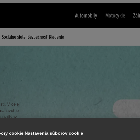
Automobily
Motocykle
Záh
Sociálne siete
Bezpečnosť
Riadenie
ti. V celej
 na životné
 pozitívny
úbory cookie Nastavenia súborov cookie
xistovala“, Honda