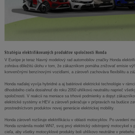
Stratégia elektrifikovaných produktov spoločnosti Honda
V Európe je teraz hlavný modelový rad automobilov značky Honda elektrif
zohráva dôležitú úlohu v tom, že zákazníkom pomáha znižovať emisie výf
konvenčnými benzínovými vozidlami, a zároveň zachováva flexibilitu a záž
Honda naďalej vyvíja hybridné a aj batériové elektrické technológie v rámc
dlhodobého cieľa dosiahnuť do roku 2050 uhlíkovú neutralitu naprieč všet
spoločnosti. V reakcii na meniace sa trhové podmienky a dopyt zákazníko
elektrické systémy e:HEV a zároveň pokračuje v prípravách na budúce za
prostredníctvom produktov novej generácie elektrickej mobility.
Honda zároveň rozširuje elektrifikáciu v oblasti motocyklov. Po uvedení
Honda oznámila model WN7, svoj prvý elektrický odstrojený motocykel s p
cieľa, aby všetky motocyklové produkty boli uhlíkovo neutrálne v priebehu 