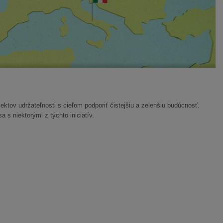
ektov udržateľnosti s cieľom podporiť čistejšiu a zelenšiu budúcnosť.
a s niektorými z týchto iniciatív.