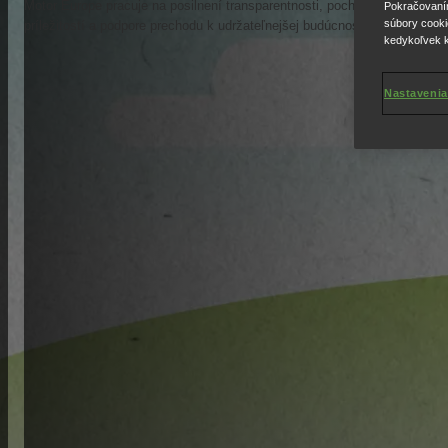
Motor Europe pracuje na posilnení transparentnosti, pochopení svojich vp
Pokračovaním 
súbory cooki
príležitostí a podpore prechodu k udržateľnejšej budúcnosti.
kedykoľvek k
Nastavenia