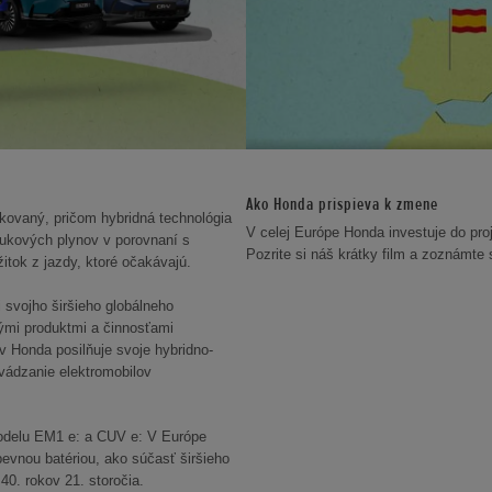
Ako Honda prispieva k zmene
ikovaný, pričom hybridná technológia
V celej Európe Honda investuje do proj
ukových plynov v porovnaní s
Pozrite si náš krátky film a zoznámte s
itok z jazdy, ktoré očakávajú.
i svojho širšieho globálneho
kými produktmi a činnosťami
v Honda posilňuje svoje hybridno-
vádzanie elektromobilov
 modelu EM1 e: a CUV e: V Európe
evnou batériou, ako súčasť širšieho
40. rokov 21. storočia.