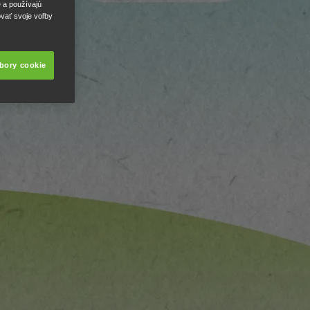
e a používajú
ovať svoje voľby
úbory cookie