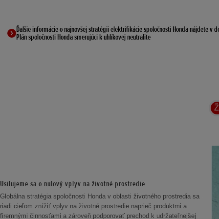
Ďalšie informácie o najnovšej stratégii elektrifikácie spoločnosti Honda nájdete 
Plán spoločnosti Honda smerujúci k uhlíkovej neutralite
Ž
Usilujeme sa o nulový vplyv na životné prostredie
Globálna stratégia spoločnosti Honda v oblasti životného prostredia sa
riadi cieľom znížiť vplyv na životné prostredie naprieč produktmi a
firemnými činnosťami a zároveň podporovať prechod k udržateľnejšej