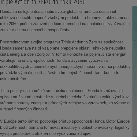
Triple Action to ZERO do roku 2050
Honda sa usiluje o dosiahnutie svojej globálnej ambície dosiahnuť
uhlíkovú neutralitu naprieč všetkými produktmi a firemnými aktivitami do
roku 2050, pričom zároveň podporuje prechod na spoločnosť využívajúcu
zdroje v duchu obehového hospodárstva.
Prostredníctvom svojho programu Triple Action to Zero sa spoločnosť
Honda zameriava na tri vzájomne prepojené oblasti: uhlíková neutralita,
čistá energia a obeh zdrojov. V tomto kontexte sa pojem „čistá energia“
vzťahuje na snahy spoločnosti Honda o zvýšenie využívania
nízkouhlíkových a obnoviteľných energetických riešení v rámci produktov,
prevádzkových činností aj širších firemných činností tam, kde je to
uskutočniteľné.
Tieto priority spolu určujú smer úsilia spoločnosti Honda k znižovaniu
vplyvu na životné prostredie v priebehu celého životného cyklu výrobkov,
vrátane spotreby energie a prírodných zdrojov vo výrobkoch, vo výrobe aj
v rámci firemných činností.
V Európe tento rámec podporuje prístup spoločnosti Honda Motor Europe
k udržateľnosti, pomáha formovať iniciatívy v oblasti prevádzky, logistiky,
vývoja produktov a efektívneho využívania zdrojov.