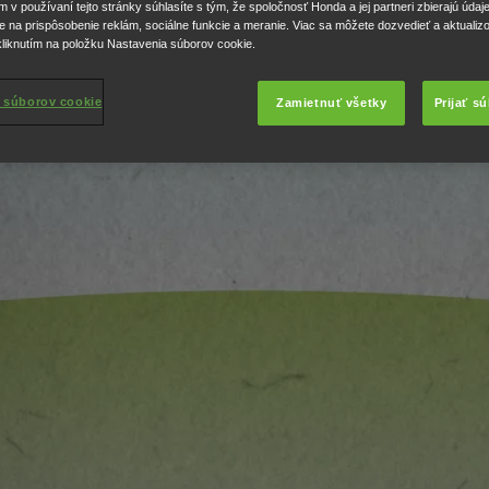
lyvov, rizík a
v používaní tejto stránky súhlasíte s tým, že spoločnosť Honda a jej partneri zbierajú údaj
e na prispôsobenie reklám, sociálne funkcie a meranie. Viac sa môžete dozvedieť a aktualiz
liknutím na položku Nastavenia súborov cookie.
 súborov cookie
Zamietnuť všetky
Prijať s