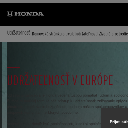
Udržateľnosť
Domovská stránka o trvalej udržateľnosti
Životné prostredie
UDRŽATEĽNOSŤ V EURÓPE
Od svojho založenia je Honda vedená túžbou pomáhať ľuďom a spoločnos
Európe to naďalej formuje náš prístup k udržateľnosti: znižovanie vplyvu
prostredie, zlepšovanie bezpečnosti, podpora našich spolupracovníkov a
príspevok komunitám, v ktorých pôsobíme.
Prijať s
Vedená víziou Hondy byť „spoločnosťou, ktorú si spoločnosť želá, aby e