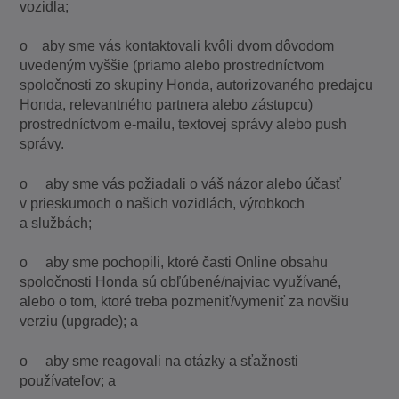
vozidla;
o aby sme vás kontaktovali kvôli dvom dôvodom
uvedeným vyššie (priamo alebo prostredníctvom
spoločnosti zo skupiny Honda, autorizovaného predajcu
Honda, relevantného partnera alebo zástupcu)
prostredníctvom e-mailu, textovej správy alebo push
správy.
o aby sme vás požiadali o váš názor alebo účasť
v prieskumoch o našich vozidlách, výrobkoch
a službách;
o aby sme pochopili, ktoré časti Online obsahu
spoločnosti Honda sú obľúbené/najviac využívané,
alebo o tom, ktoré treba pozmeniť/vymeniť za novšiu
verziu (upgrade); a
o aby sme reagovali na otázky a sťažnosti
používateľov; a