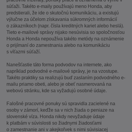
súťaži. Takéto e-maily používajú meno Honda, aby
predstierali, že ide o skutočnú komunikáciu, a existujú
výlučne za účelom získavania súkromných informácií
o zákazníkoch (napr. čísla kreditných kariet alebo heslá).
Tieto e-mailové správy nijako nesúvisia so spoločnosťou
Honda a Honda nepoužíva takéto metódy na oznámenie
o prijímaní do zamestnania alebo na komunikáciu
s víťazmi súťaží.
Nanešťastie táto forma podvodov na internete, ako
napríklad podvodné e-mailové správy, je na vzostupe.
Takéto praktiky sa realizujú buď zaslaním podvodného e-
mailu priamo obeti, alebo je obeť nasmerovaná na
webovú stránku, kde sa vyžadujú osobné údaje.
Falošné pracovné ponuky sú spravidla zacielené na
osoby v zámorí, keďže sa v nich žiada o peniaze na
slovenské víza. Honda nikdy nevyžaduje údaje
k platbám v súvislosti so žiadnymi žiadosťami
o zamestnanie ani v akejkoľvek s nimi súvisiacej