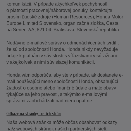
komunikácii. V prípade akýchkoľvek pochybností
o platnosti pracovnej/náborovej ponuky, kontaktujte
prosím Ľudské zdroje (Human Resources), Honda Motor
Europe Limited Slovensko, organizačná zložka, Cesta
na Senec 2/A, 821 04 Bratislava, Slovenská republika.
Nedávne e-mailové správy o odmenách/cenách tvrdili,
že sú od spoločnosti Honda. Honda nikdy nevyžaduje
údaje k platbám v súvislosti s víťazstvami v súťaži ani
v akejkoľvek s nimi súvisiacej komunikácii.
Honda vám odporúča, aby ste v prípade, ak dostanete e-
mail používajúci meno spoločnosti Honda, obsahujúci
žiadosť o osobné alebo finančné údaje a máte obavy
týkajúce sa jeho pravosti, s takýmito e-mailovými
správami zaobchádzali nadmieru opatrne.
Odkazy na stránky tretích strán
Naša webová stránka môže občas obsahovať odkazy
na/z webových stránok našich partnerských sietí,