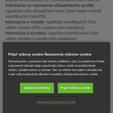
Informácie na vytvorenie užívateľského profilu
:
napríklad vaše užívateľské meno, heslo alebo osobné
identifikačné číslo PIN.
Informácie o vozidle:
napríklad identifikačné číslo
vášho vozidla (VIN) a dátum jeho zakúpenia.
Informácie o výrobku:
napríklad identifikačné číslo
vášho výrobku a miesto jeho zakúpenia.
Finančné informácie:
napríklad údaje o vašom
bankovom účte a platbách.
Prijať súbory cookie Nastavenia súborov cookie
Akékoľvek iné informácie, ktoré nám
poskytnete:
napríklad podpisy, fotografie, názory,
Pokračovaním v používaní tejto stránky súhlasíte s tým, že spoločnosť Honda
a jej partneri zbierajú údaje a používajú súbory cookie na prispôsobenie
informácie o vašej polohe a akékoľvek iné informácie,
reklám, sociálne funkcie a meranie. Viac sa môžete dozvedieť a aktualizovať
ktoré poskytnete.
svoje voľby kedykoľvek kliknutím na položku Nastavenia súborov cookie.
Prečo získavame, používame a uchovávame tieto
osobné údaje
Zamietnuť všetky
Prijať súbory cookie
Dôvody, prečo získavame, používame a uchovávame
vaše osobné údaje sú uvedené nižšie.
Nastavenia súborov cookie
Keď je to nutné z hľadiska oprávnených záujmov