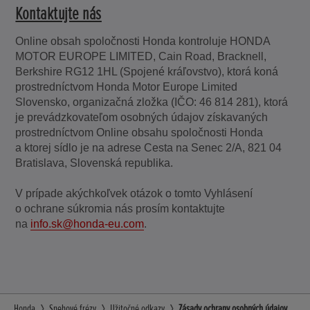
Kontaktujte nás
Online obsah spoločnosti Honda kontroluje HONDA
MOTOR EUROPE LIMITED, Cain Road, Bracknell,
Berkshire RG12 1HL (Spojené kráľovstvo), ktorá koná
prostredníctvom Honda Motor Europe Limited
Slovensko, organizačná zložka (IČO: 46 814 281), ktorá
je prevádzkovateľom osobných údajov získavaných
prostredníctvom Online obsahu spoločnosti Honda
a ktorej sídlo je na adrese Cesta na Senec 2/A, 821 04
Bratislava, Slovenská republika.
V prípade akýchkoľvek otázok o tomto Vyhlásení
o ochrane súkromia nás prosím kontaktujte
na
info.sk@honda-eu.com
.
Honda
Snehové frézy
Užitočné odkazy
Zásady ochrany osobných údajov