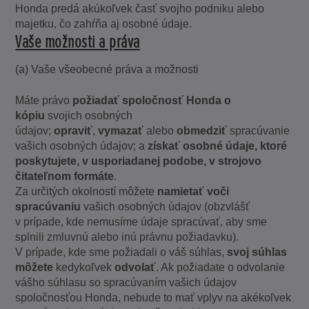
Honda predá akúkoľvek časť svojho podniku alebo
majetku, čo zahŕňa aj osobné údaje.
Vaše možnosti a práva
(a) Vaše všeobecné práva a možnosti
Máte právo
požiadať spoločnosť Honda o
kópiu
svojich osobných
údajov;
opraviť
,
vymazať
alebo
obmedziť
spracúvanie
vašich osobných údajov; a
získať osobné údaje, ktoré
poskytujete, v usporiadanej podobe, v strojovo
čitateľnom formáte
.
Za určitých okolností môžete
namietať voči
spracúvaniu
vašich osobných údajov (obzvlášť
v prípade, kde nemusíme údaje spracúvať, aby sme
splnili zmluvnú alebo inú právnu požiadavku).
V prípade, kde sme požiadali o váš súhlas,
svoj súhlas
môžete
kedykoľvek
odvolať
. Ak požiadate o odvolanie
vášho súhlasu so spracúvaním vašich údajov
spoločnosťou Honda, nebude to mať vplyv na akékoľvek