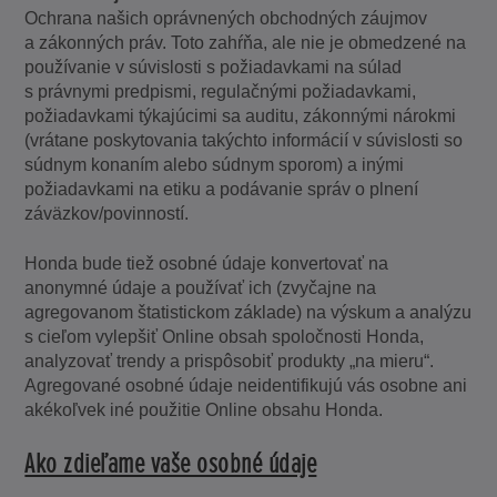
Ochrana našich oprávnených obchodných záujmov
a zákonných práv. Toto zahŕňa, ale nie je obmedzené na
používanie v súvislosti s požiadavkami na súlad
s právnymi predpismi, regulačnými požiadavkami,
požiadavkami týkajúcimi sa auditu, zákonnými nárokmi
(vrátane poskytovania takýchto informácií v súvislosti so
súdnym konaním alebo súdnym sporom) a inými
požiadavkami na etiku a podávanie správ o plnení
záväzkov/povinností.
Honda bude tiež osobné údaje konvertovať na
anonymné údaje a používať ich (zvyčajne na
agregovanom štatistickom základe) na výskum a analýzu
s cieľom vylepšiť Online obsah spoločnosti Honda,
analyzovať trendy a prispôsobiť produkty „na mieru“.
Agregované osobné údaje neidentifikujú vás osobne ani
akékoľvek iné použitie Online obsahu Honda.
Ako zdieľame vaše osobné údaje