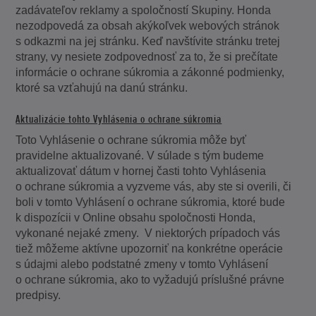
zadávateľov reklamy a spoločností Skupiny. Honda
nezodpovedá za obsah akýkoľvek webových stránok
s odkazmi na jej stránku. Keď navštívite stránku tretej
strany, vy nesiete zodpovednosť za to, že si prečítate
informácie o ochrane súkromia a zákonné podmienky,
ktoré sa vzťahujú na danú stránku.
Aktualizácie tohto Vyhlásenia o ochrane súkromia
Toto Vyhlásenie o ochrane súkromia môže byť
pravidelne aktualizované. V súlade s tým budeme
aktualizovať dátum v hornej časti tohto Vyhlásenia
o ochrane súkromia a vyzveme vás, aby ste si overili, či
boli v tomto Vyhlásení o ochrane súkromia, ktoré bude
k dispozícii v Online obsahu spoločnosti Honda,
vykonané nejaké zmeny. V niektorých prípadoch vás
tiež môžeme aktívne upozorniť na konkrétne operácie
s údajmi alebo podstatné zmeny v tomto Vyhlásení
o ochrane súkromia, ako to vyžadujú príslušné právne
predpisy.