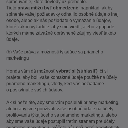
spracúvanie, ktoré dovtedy už prebehlo.
Tieto
práva môžu byť obmedzené
, napríklad, ak by
splnenie vašej požiadavky odhalilo osobné údaje o inej
osobe, alebo ak nás požiadate o vymazanie údajov,
ktoré zákon vyžaduje, aby sme viedli, alebo v prípade
ktorých máme závažné oprávnené záujmy viesť takéto
údaje.
(b) Vaše práva a možnosti týkajúce sa priameho
marketingu
Honda vám dá možnosť
vybrať si (súhlasiť)
, či si
prajete, aby boli vaše kontaktné údaje použité na účely
priameho marketingu, vtedy, keď vás požiadame
o poskytnutie vašich údajov.
Ak si neželáte, aby sme vám posielali priamy marketing,
alebo aby sme používali vaše osobné údaje na účely
profilovania týkajúceho sa priameho marketingu, alebo
aby sme vaše údaje postúpili tretím stranám pre účely
priameho marketingu, môžete nás požiadať, kedykoľvek,