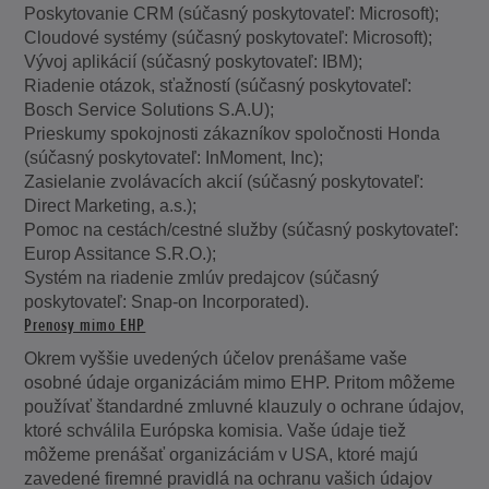
Poskytovanie CRM (súčasný poskytovateľ: Microsoft);
Cloudové systémy (súčasný poskytovateľ: Microsoft);
Vývoj aplikácií (súčasný poskytovateľ: IBM);
Riadenie otázok, sťažností (súčasný poskytovateľ:
Bosch Service Solutions S.A.U);
Prieskumy spokojnosti zákazníkov spoločnosti Honda
(súčasný poskytovateľ: InMoment, Inc);
Zasielanie zvolávacích akcií (súčasný poskytovateľ:
Direct Marketing, a.s.);
Pomoc na cestách/cestné služby (súčasný poskytovateľ:
Europ Assitance S.R.O.);
Systém na riadenie zmlúv predajcov (súčasný
poskytovateľ: Snap-on Incorporated).
Prenosy mimo EHP
Okrem vyššie uvedených účelov prenášame vaše
osobné údaje organizáciám mimo EHP. Pritom môžeme
používať štandardné zmluvné klauzuly o ochrane údajov,
ktoré schválila Európska komisia. Vaše údaje tiež
môžeme prenášať organizáciám v USA, ktoré majú
zavedené firemné pravidlá na ochranu vašich údajov