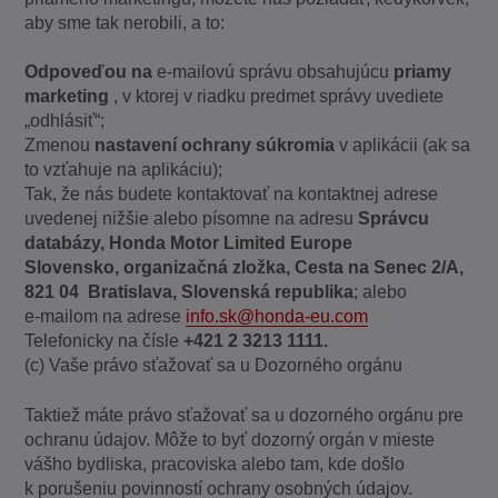
aby sme tak nerobili, a to:
Odpoveďou na
e-mailovú správu obsahujúcu
priamy
marketing
, v ktorej v riadku predmet správy uvediete
„odhlásiť“;
Zmenou
nastavení ochrany súkromia
v aplikácii (ak sa
to vzťahuje na aplikáciu);
Tak, že nás budete kontaktovať na kontaktnej adrese
uvedenej nižšie alebo písomne na adresu
Správcu
databázy, Honda Motor Limited Europe
Slovensko,
organizačná zložka, Cesta na Senec 2/A,
821 04 Bratislava, Slovenská republika
; alebo
e-mailom na adrese
info.sk@honda-eu.com
Telefonicky na čísle
+421 2 3213 1111.
(c) Vaše právo sťažovať sa u Dozorného orgánu
Taktiež máte právo sťažovať sa u dozorného orgánu pre
ochranu údajov. Môže to byť dozorný orgán v mieste
vášho bydliska, pracoviska alebo tam, kde došlo
k porušeniu povinností ochrany osobných údajov.