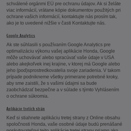
schválené orgánmi EÚ pre ochranu údajov. Ak si želáte
viac informácií, vrátane kópie dokumentov použitých pri
ochrane vašich informácií, kontaktujte nás prosím tak,
ako je to uvedené nižšie v časti Kontaktujte nás.
Google Analytics
Ak ste súhlasili s používaním Google Analytics pre
optimalizáciu výkonu vašej aplikácie Honda, Google
môže uchovávať alebo spracúvať vaše údaje v USA
alebo akejkoľvek inej krajine, v ktorej má Google alebo
jeho (pod)sprostredkovatelia svoje zariadenia. V takom
prípade podnikneme všetky primerane potrebné kroky,
aby sme zaistili, že s vašimi údajmi sa bude
zaobchádzať bezpečne a v súlade s týmto Vyhlásením
o ochrane súkromia.
Aplikácie tretích strán
Keď si stiahnete aplikáciu tretej strany z Online obsahu
spoločnosti Honda, vaše osobné údaje budú prenášané
poskytovateľovi tejto aplikácie tretej strany priamo ako