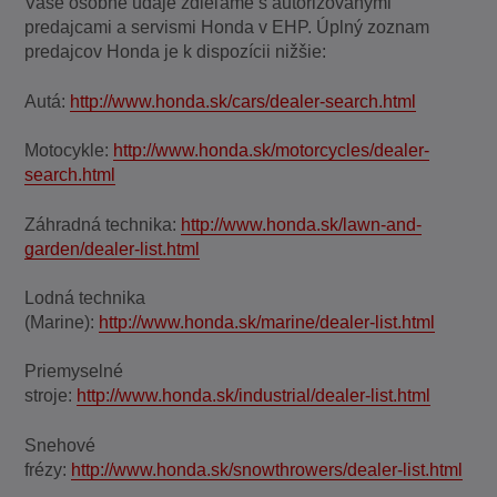
Vaše osobné údaje zdieľame s autorizovanými
predajcami a servismi Honda v EHP. Úplný zoznam
predajcov Honda je k dispozícii nižšie:
Autá:
http://www.honda.sk/cars/dealer-search.html
Motocykle:
http://www.honda.sk/motorcycles/dealer-
search.html
Záhradná technika:
http://www.honda.sk/lawn-and-
garden/dealer-list.html
Lodná technika
(Marine):
http://www.honda.sk/marine/dealer-list.html
Priemyselné
stroje:
http://www.honda.sk/industrial/dealer-list.html
Snehové
frézy:
http://www.honda.sk/snowthrowers/dealer-list.html