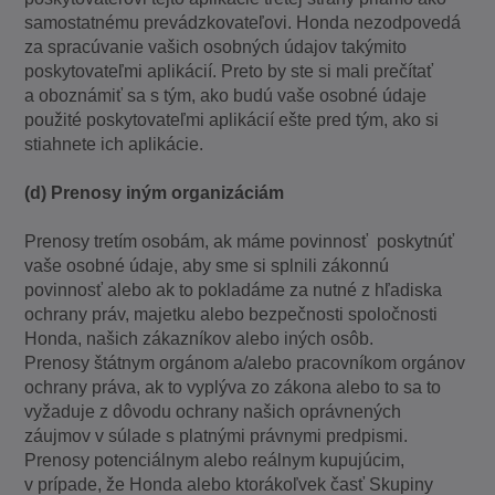
samostatnému prevádzkovateľovi. Honda nezodpovedá
za spracúvanie vašich osobných údajov takýmito
poskytovateľmi aplikácií. Preto by ste si mali prečítať
a oboznámiť sa s tým, ako budú vaše osobné údaje
použité poskytovateľmi aplikácií ešte pred tým, ako si
stiahnete ich aplikácie.
(d) Prenosy iným organizáciám
Prenosy tretím osobám, ak máme povinnosť poskytnúť
vaše osobné údaje, aby sme si splnili zákonnú
povinnosť alebo ak to pokladáme za nutné z hľadiska
ochrany práv, majetku alebo bezpečnosti spoločnosti
Honda, našich zákazníkov alebo iných osôb.
Prenosy štátnym orgánom a/alebo pracovníkom orgánov
ochrany práva, ak to vyplýva zo zákona alebo to sa to
vyžaduje z dôvodu ochrany našich oprávnených
záujmov v súlade s platnými právnymi predpismi.
Prenosy potenciálnym alebo reálnym kupujúcim,
v prípade, že Honda alebo ktorákoľvek časť Skupiny