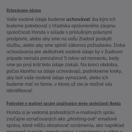
Uchovávanie údajov
Vaše osobné údaje budeme
uchovávať
iba kým ich
budeme potrebovať z hľadiska oprávneného záujmu
spoločnosti Honda v súlade s príslušným právnymi
predpismi, alebo aby sme na vašu žiadosť poskytli
službu, alebo aby sme splnili zákonnú požiadavku. Doba
uchovávania pre akékoľvek osobné údaje by v žiadnom
prípade nemala presiahnuť 5 rokov od momentu, kedy
sme po prvý krát tieto údaje získali. Na konci obdobia,
počas ktorého sa údaje uchovávajú, podnikneme kroky,
aby boli vaše osobné údaje vymazané, alebo ich
budeme mať vo forme, v ktorej už nie je možné vás
identifikovať.
Podvodné e-mailové správy používajúce meno spoločnosti Honda
Honda si je vedomá podvodných e-mailových správ,
zvyčajne označovaných ako „phishing-ové“ emailové
správy, ktoré môžu obsahovať oznámenia, ako napríklad
pracovné inzeráty, ponuky práce a oznámenia o výhre v