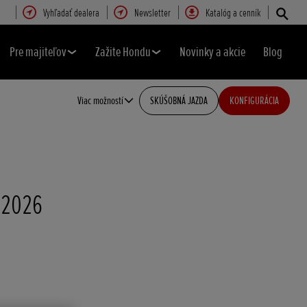
Vyhľadať dealera
Newsletter
Katalóg a cenník
Pre majiteľov
Zažite Hondu
Novinky a akcie
Blog
Viac možností
SKÚŠOBNÁ JAZDA
KONFIGURÁCIA
n 2026