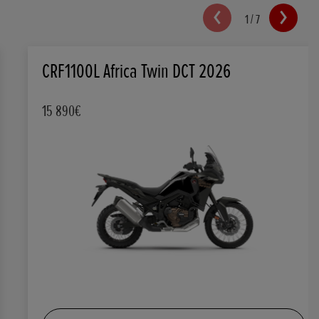
1
/
7
CRF1100L Africa Twin DCT 2026
15 890€