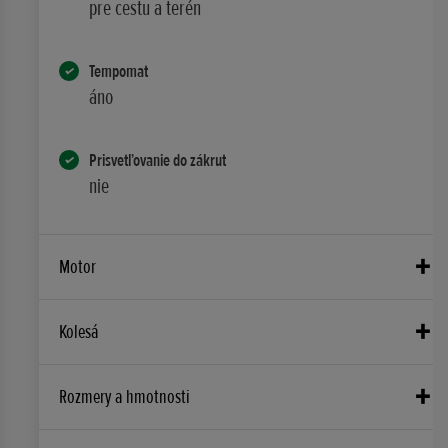
pre cestu a terén
Tempomat
áno
Prisvetľovanie do zákrut
nie
Motor
Vrtánie × zdvih (mm)
Kolesá
92,0 mm x 81,5 mm
Predné brzdy
Rozmery a hmotnosti
Príprava zmesi
Dva 310-mm vlnovité plávajúce kotúče s hliníkovým
PGM-FI
unášačom a hydraulicky ovládaným radiálne uchyteným