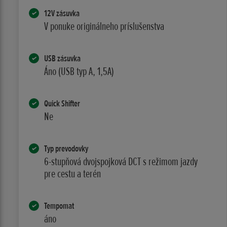
12V zásuvka
V ponuke originálneho príslušenstva
USB zásuvka
Áno (USB typ A, 1,5A)
Quick Shifter
Ne
Typ prevodovky
6-stupňová dvojspojková DCT s režimom jazdy
pre cestu a terén
Tempomat
áno