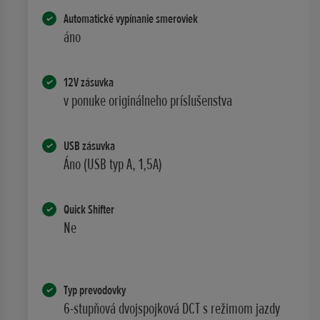
Automatické vypínanie smeroviek
áno
12V zásuvka
v ponuke originálneho príslušenstva
USB zásuvka
Áno (USB typ A, 1,5A)
Quick Shifter
Ne
Typ prevodovky
6-stupňová dvojspojková DCT s režimom jazdy