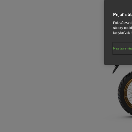
Prijať s
Pokračovaním 
súbory cooki
kedykoľvek k
Nastavenia