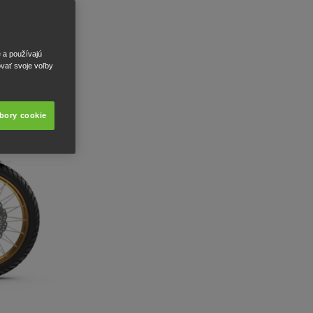
e a používajú
ovať svoje voľby
úbory cookie