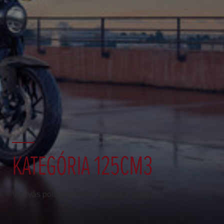
KATEGÓRIA 125CM3
Víta vás poriadna dávka radosti z jazdy.