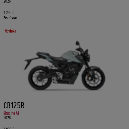
2026
4 290 €
Zistiť viac
Novinka
CB125R
Skupina A1
2026