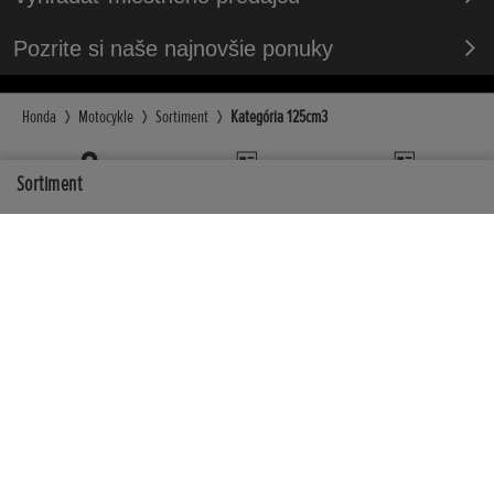
Pozrite si naše najnovšie ponuky
Honda
Motocykle
Sortiment
Kategória 125cm3
Sortiment
Vyhľadať dealera
Newsletter
Katalóg a cenník
Viac od Hondy
Kde nás nájdete
Facebook
YouTube
Instagram
TikTok
Kontaktujte nás
Podmienky
Zásady ochrany osobných údajov