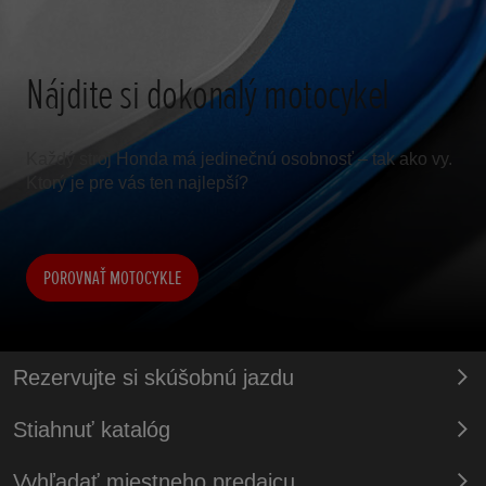
Nájdite si dokonalý motocykel
Každý stroj Honda má jedinečnú osobnosť – tak ako vy.
Ktorý je pre vás ten najlepší?
POROVNAŤ MOTOCYKLE
Rezervujte si skúšobnú jazdu
Stiahnuť katalóg
Vyhľadať miestneho predajcu