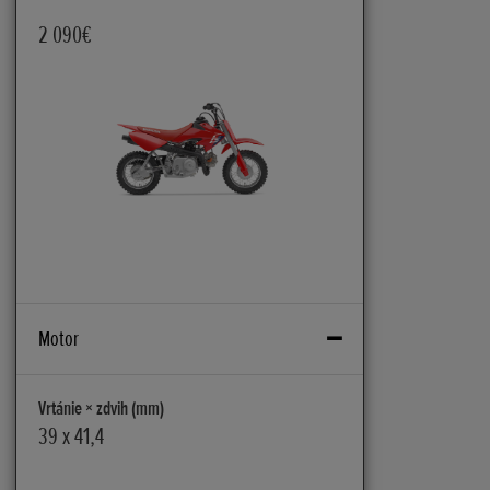
2 090€
Motor
Vrtánie × zdvih (mm)
39 x 41,4