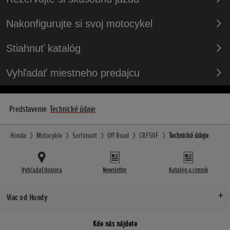
Svetlá výška (mm)
2,50 - 10"
146
Nakonfigurujte si svoj motocykel
Rozmer zadnej pneumatiky
Pohotovostná hmotnosť (kg)
2,50 - 10"
Stiahnuť katalóg
50
Predné kolesá
Vyhľadať miestneho predajcu
Výška sedadla (mm)
Oceľový ráfik/drôtené lúče
548
Zadné kolesá
Predstavenie
Technické údaje
Závlek (mm)
Oceľový ráfik/drôtené lúče
32
Honda
Motocykle
Sortiment
Off Road
CRF50F
Technické údaje
Rázvor (mm)
911
Vyhľadať dealera
Newsletter
Katalóg a cenník
Viac od Hondy
Kde nás nájdete