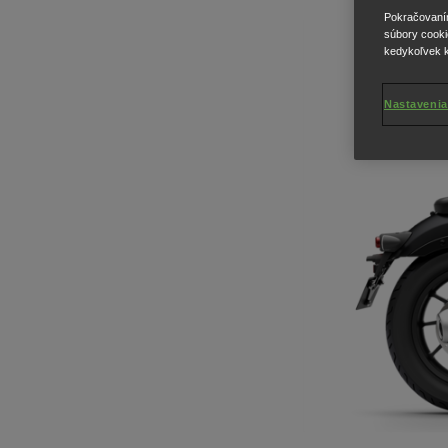
Pokračovaním 
súbory cooki
kedykoľvek k
Nastavenia