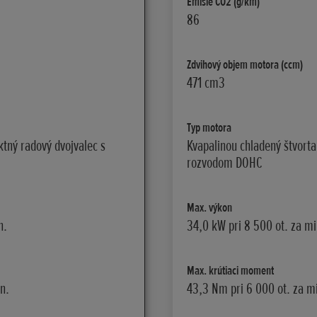
Emisie CO2 (g/km)
86
Zdvihový objem motora (ccm)
471 cm3
Typ motora
ktný radový dvojvalec s
Kvapalinou chladený štvorta
rozvodom DOHC
Max. výkon
n.
34,0 kW pri 8 500 ot. za mi
Max. krútiaci moment
n.
43,3 Nm pri 6 000 ot. za m