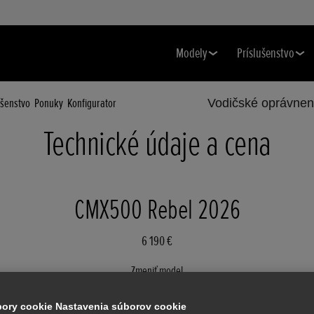
Modely
Príslušenstvo
ušenstvo
Ponuky
Konfigurator
Vodičské oprávnen
Technické údaje a cena
CMX500 Rebel 2026
6 190 €
Zmeniť model
CMX500 Rebel 2026
úbory cookie Nastavenia súborov cookie