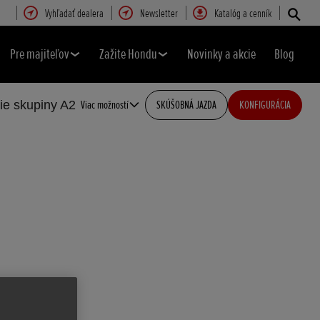
Vyhľadať dealera
Newsletter
Katalóg a cenník
Pre majiteľov
Zažite Hondu
Novinky a akcie
Blog
ie skupiny A2
Viac možností
SKÚŠOBNÁ JAZDA
KONFIGURÁCIA