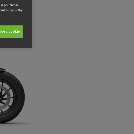
e a používajú
ovať svoje voľby
úbory cookie