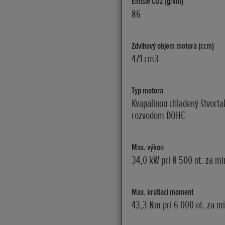
Emisie CO2 (g/km)
86
Zdvihový objem motora (ccm)
471 cm3
Typ motora
Kvapalinou chladený štvorta
rozvodom DOHC
Max. výkon
34,0 kW pri 8 500 ot. za mi
Max. krútiaci moment
43,3 Nm pri 6 000 ot. za mi