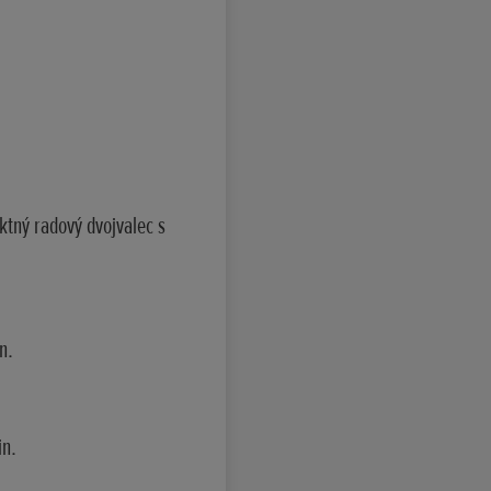
ktný radový dvojvalec s
n.
in.