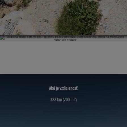
Kde končí:
Granada, Španielsko.
Aká je vzdialenosť:
322 km (200 míľ)