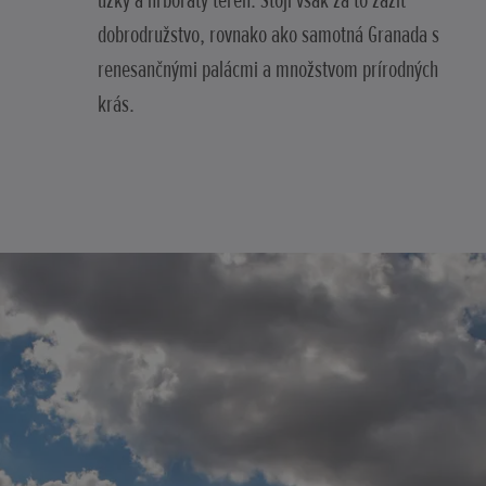
úzky a hrboľatý terén. Stojí však za to zažiť
dobrodružstvo, rovnako ako samotná Granada s
renesančnými palácmi a množstvom prírodných
krás.