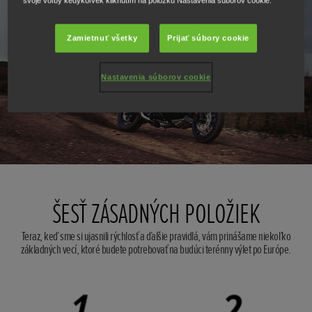
svoje voľby kedykoľvek kliknutím na položku Nastavenia súborov cookie.
Zamietnuť všetky
Prijať súbory cookie
Nastavenia súborov cookie
ŠESŤ ZÁSADNÝCH POLOŽIEK
Teraz, keď sme si ujasnili rýchlosť a ďalšie pravidlá, vám prinášame niekoľko
základných vecí, ktoré budete potrebovať na budúci terénny výlet po Európe.