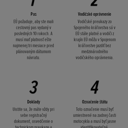
Pas
Vodičské oprávnenie
EÚ požaduje, aby ste mali
Vodičské preukazy zo
cestovný pas vydaný v
Spojeného kráľovstva sú v
posledných 10 rokoch. A
EÚ stále platné a vodiči z
musí mať platnosť ešte
krajín EÚ môžu v Spojenom
najmenej tri mesiace pred
kráľovstve jazdiť bez
plánovaným dátumom
medzinárodného
návratu.
vodičského oprávnenia.
Doklady
Označenie štátu
Uistite sa, že máte vždy pri
Toto označenie musí byť
sebe registračný
umiestnené na zadnej časti
dokument, osvedčenie o
motocykla a musí byť jasne
technickom preukaze a
identifikovateľné.