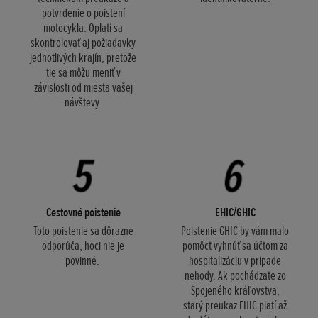
potvrdenie o poistení
motocykla. Oplatí sa
skontrolovať aj požiadavky
jednotlivých krajín, pretože
tie sa môžu meniť v
závislosti od miesta vašej
návštevy.
Cestovné poistenie
EHIC/GHIC
Toto poistenie sa dôrazne
Poistenie GHIC by vám malo
odporúča, hoci nie je
pomôcť vyhnúť sa účtom za
povinné.
hospitalizáciu v prípade
nehody. Ak pochádzate zo
Spojeného kráľovstva,
starý preukaz EHIC platí až