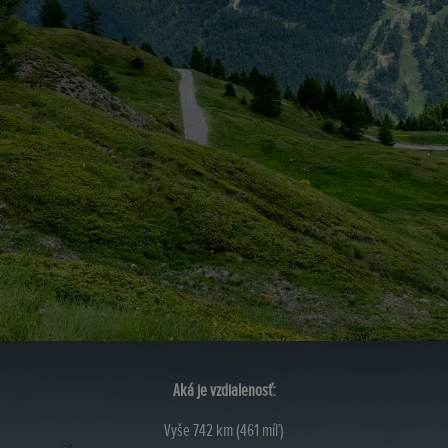
Aká je vzdialenosť:
Vyše 742 km (461 míľ)