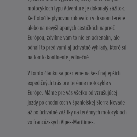
motocykloch typu Adventure je dokonalý zážitok.
Keď otočíte plynovou rukoväťou v drsnom teréne
alebo na nevyšliapaných cestičkách naprieč
Európou, zdvihne vám to nielen adrenalín, ale
odhalí to pred vami aj úchvatné výhľady, ktoré sú
na tomto kontinente jedinečné.
V tomto článku sa pozrieme na šesť najlepších
expedičných trás pre terénne motocykle v
Európe. Máme pre vás všetko od vzrušujúcej
jazdy po chodníkoch v španielskej Sierra Nevade
až po úchvatné zážitky na terénnych motocykloch
vo francúzskych Alpes-Maritimes.