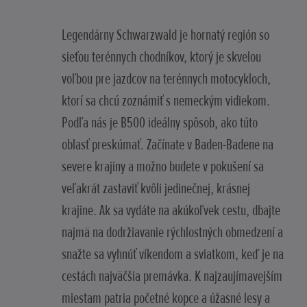
Legendárny Schwarzwald je hornatý región so
sieťou terénnych chodníkov, ktorý je skvelou
voľbou pre jazdcov na terénnych motocykloch,
ktorí sa chcú zoznámiť s nemeckým vidiekom.
Podľa nás je B500 ideálny spôsob, ako túto
oblasť preskúmať. Začínate v Baden-Badene na
severe krajiny a možno budete v pokušení sa
veľakrát zastaviť kvôli jedinečnej, krásnej
krajine. Ak sa vydáte na akúkoľvek cestu, dbajte
najmä na dodržiavanie rýchlostných obmedzení a
snažte sa vyhnúť víkendom a sviatkom, keď je na
cestách najväčšia premávka. K najzaujímavejším
miestam patria početné kopce a úžasné lesy a