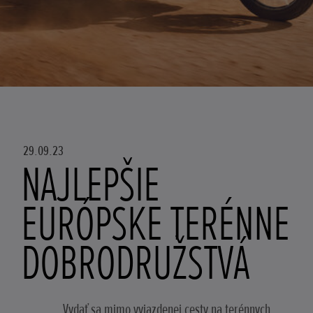
29.09.23
NAJLEPŠIE
EURÓPSKE TERÉNNE
DOBRODRUŽSTVÁ
Vydať sa mimo vyjazdenej cesty na terénnych