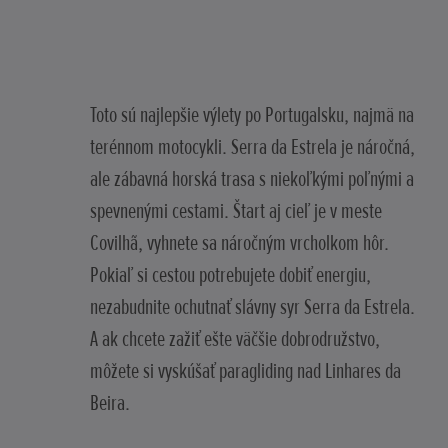
Toto sú najlepšie výlety po Portugalsku, najmä na
terénnom motocykli. Serra da Estrela je náročná,
ale zábavná horská trasa s niekoľkými poľnými a
spevnenými cestami. Štart aj cieľ je v meste
Covilhã, vyhnete sa náročným vrcholkom hôr.
Pokiaľ si cestou potrebujete dobiť energiu,
nezabudnite ochutnať slávny syr Serra da Estrela.
A ak chcete zažiť ešte väčšie dobrodružstvo,
môžete si vyskúšať paragliding nad Linhares da
Beira.