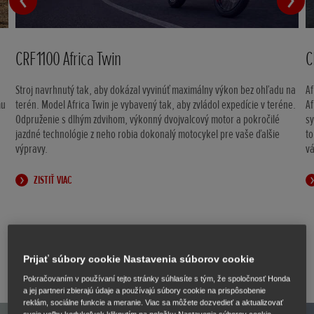
CRF1100 Africa Twin
C
Stroj navrhnutý tak, aby dokázal vyvinúť maximálny výkon bez ohľadu na
Af
mu
terén. Model Africa Twin je vybavený tak, aby zvládol expedície v teréne.
Af
Odpruženie s dlhým zdvihom, výkonný dvojvalcový motor a pokročilé
s
jazdné technológie z neho robia dokonalý motocykel pre vaše ďalšie
to
výpravy.
vá
ZISTIŤ VIAC
Prijať súbory cookie Nastavenia súborov cookie
Pokračovaním v používaní tejto stránky súhlasíte s tým, že spoločnosť Honda
a jej partneri zbierajú údaje a používajú súbory cookie na prispôsobenie
reklám, sociálne funkcie a meranie. Viac sa môžete dozvedieť a aktualizovať