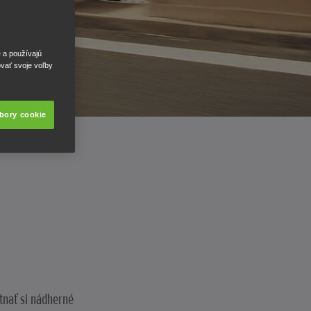
e a používajú
ovať svoje voľby
úbory cookie
tnať si nádherné