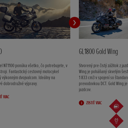
0
GL1800 Gold Wing
l NT1100 ponúka všetko, čo potrebujete, v
Stvorený pre čistý zážitok z ja
troji. Fantastický cestovný motocykel
Wing je poháňaný skvelým šes
ý výkonným dvojvalcom. Ideálny na
1 833 cm3 v spojení so štanda
vé dobrodružné výpravy.
prevodovkou DCT. Gold Wing je
jazdcov.
IŤ VIAC
ZISTIŤ VIAC