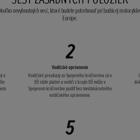
oľko nevyhnutných vecí, ktoré budete potrebovať pri budúcej motocyklo
Európe.
Vodičské oprávnenie
ný v
Vodičské preukazy zo Spojeného kráľovstva sú v
šte
EÚ stále platné a vodiči z krajín EÚ môžu v
do
umom
Spojenom kráľovstve jazdiť bez medzinárodného
vodičského oprávnenia.