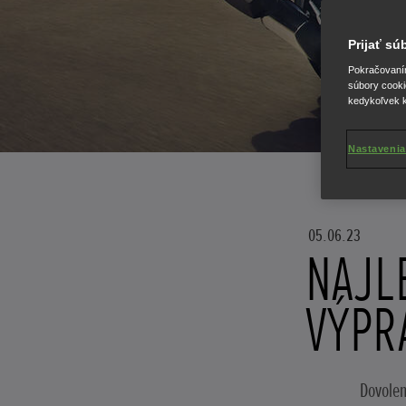
Prijať s
Pokračovaním 
súbory cooki
kedykoľvek k
Nastavenia
05.06.23
NAJL
VÝPR
Dovolen