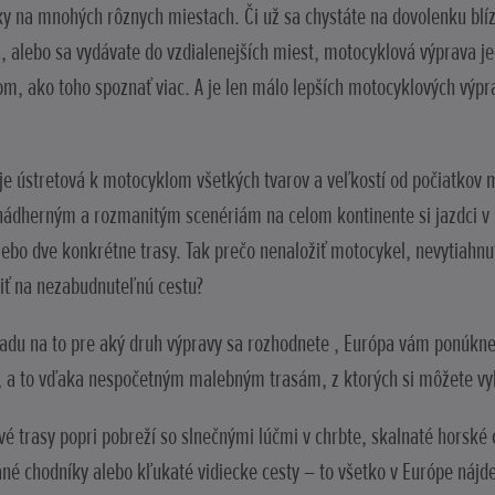
y na mnohých rôznych miestach. Či už sa chystáte na dovolenku blí
 alebo sa vydávate do vzdialenejších miest, motocyklová výprava j
m, ako toho spoznať viac. A je len málo lepších motocyklových výprav
je ústretová k motocyklom všetkých tvarov a veľkostí od počiatkov
ádherným a rozmanitým scenériám na celom kontinente si jazdci v 
lebo dve konkrétne trasy. Tak prečo nenaložiť motocykel, nevytiahn
iť na nezabudnuteľnú cestu?
adu na to pre aký druh výpravy sa rozhodnete , Európa vám ponúkne
 a to vďaka nespočetným malebným trasám, z ktorých si môžete vy
é trasy popri pobreží so slnečnými lúčmi v chrbte, skalnaté horské
ané chodníky alebo kľukaté vidiecke cesty – to všetko v Európe nájd