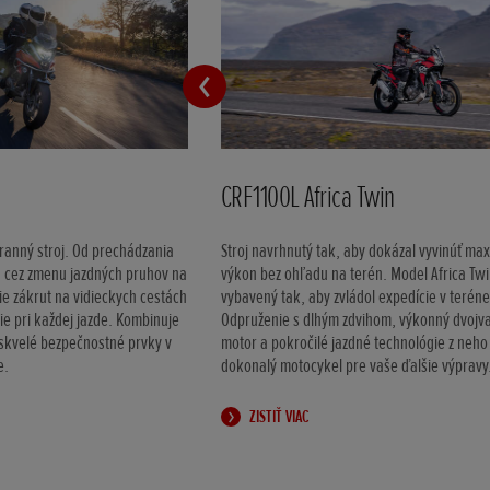
CRF1100L Africa Twin
ranný stroj. Od prechádzania
Stroj navrhnutý tak, aby dokázal vyvinúť ma
a cez zmenu jazdných pruhov na
výkon bez ohľadu na terén. Model Africa Twi
ie zákrut na vidieckych cestách
vybavený tak, aby zvládol expedície v teréne
ie pri každej jazde. Kombinuje
Odpruženie s dlhým zdvihom, výkonný dvojv
 skvelé bezpečnostné prvky v
motor a pokročilé jazdné technológie z neho
e.
dokonalý motocykel pre vaše ďalšie výpravy
ZISTIŤ VIAC