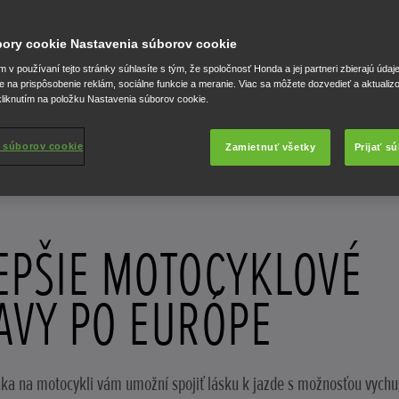
úbory cookie Nastavenia súborov cookie
v používaní tejto stránky súhlasíte s tým, že spoločnosť Honda a jej partneri zbierajú údaj
e na prispôsobenie reklám, sociálne funkcie a meranie. Viac sa môžete dozvedieť a aktualiz
liknutím na položku Nastavenia súborov cookie.
 súborov cookie
Zamietnuť všetky
Prijať s
EPŠIE MOTOCYKLOVÉ
AVY PO EURÓPE
ka na motocykli vám umožní spojiť lásku k jazde s možnosťou vychu