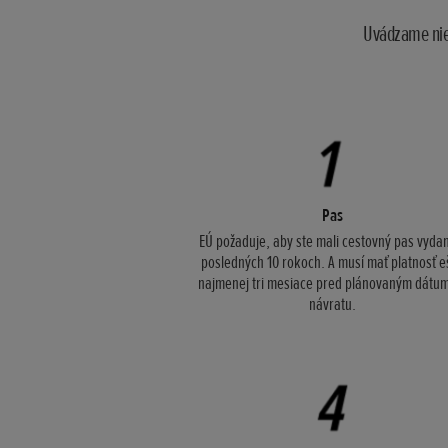
Uvádzame niek
Pas
EÚ požaduje, aby ste mali cestovný pas vyda
posledných 10 rokoch. A musí mať platnosť e
najmenej tri mesiace pred plánovaným dát
návratu.