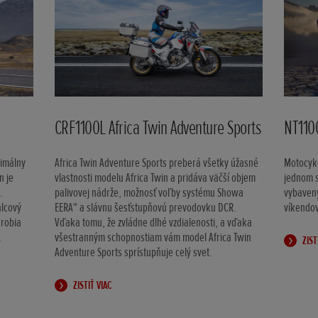
CRF1100L Africa Twin Adventure Sports
NT110
ximálny
Africa Twin Adventure Sports preberá všetky úžasné
Motocyke
n je
vlastnosti modelu Africa Twin a pridáva väčší objem
jednom s
.
palivovej nádrže, možnosť voľby systému Showa
vybaven
alcový
EERA™ a slávnu šesťstupňovú prevodovku DCR.
víkendo
 robia
Vďaka tomu, že zvládne dlhé vzdialenosti, a vďaka
.
všestranným schopnostiam vám model Africa Twin
ZIST
Adventure Sports sprístupňuje celý svet.
ZISTIŤ VIAC