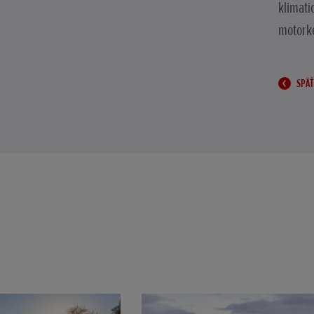
klimati
motork
SPÄŤ