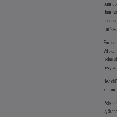
pamiatk
domova,
spôsobo
Európe.
Európa 
Vďaka n
jednu a
nevyraz
Bez ohľ
zaujme,
Pohodov
vyšliap