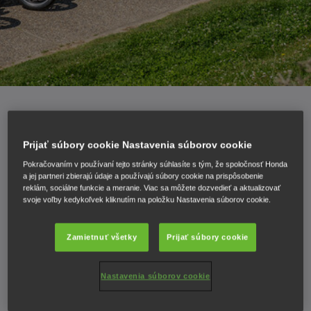
Prijať súbory cookie Nastavenia súborov cookie
23.06.25
SÚŤAŽ NA MIERU
Pokračovaním v používaní tejto stránky súhlasíte s tým, že spoločnosť Honda
a jej partneri zbierajú údaje a používajú súbory cookie na prispôsobenie
reklám, sociálne funkcie a meranie. Viac sa môžete dozvedieť a aktualizovať
UPRAVENÝCH
svoje voľby kedykoľvek kliknutím na položku Nastavenia súborov cookie.
STROJOV HONDA
Zamietnuť všetky
Prijať súbory cookie
GB350S – WHEELS
Nastavenia súborov cookie