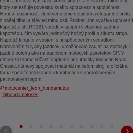
León adresovaným klasickému stroju Café Racer z minulosti,
ktorý stelesňuje povestnú kvalitu spracovania spoločnosti
Honda, pozornosť, ktorú venujeme detailom a elegantné prvky
z našej dlhej a slávnej minulosti. Rocket Lion využíva upravenú
kapotáž a štít RC181 vpredu v spojení s vlastnou zadnou
kapotážou, čím vytvára jedinečný bočný profil a siluetu stroja.
Kapotáž funguje v spojení s prispôsobeným sedadlom
tvarovaným tak, aby jazdcovi umožňovalo zaujať na motocykli
jazdnú polohu ako na tradičnom motocykli z pretekov GP. V
dlhom zozname súčastí nájdeme pneumatiky Michelin Road
Classic, titánový spojovací materiál na celom stroji a oficiálnu
farba spoločnosti Honda v kombinácii s nadrozmerným
patinovaným logom.
@motocenter_leon_hondamotos
@hondamotoses