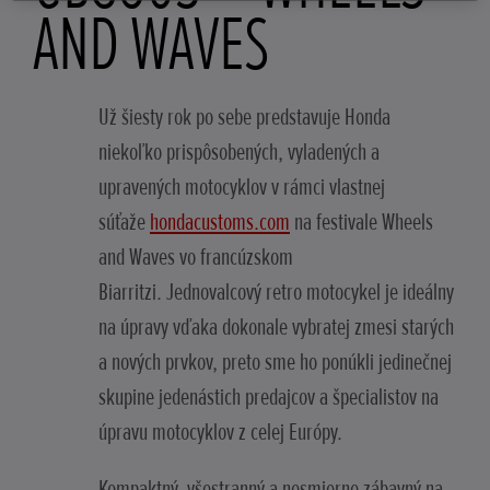
AND WAVES
Už šiesty rok po sebe predstavuje Honda
niekoľko prispôsobených, vyladených a
upravených motocyklov v rámci vlastnej
súťaže
hondacustoms.com
na festivale Wheels
and Waves vo francúzskom
Biarritzi. Jednovalcový retro motocykel je ideálny
na úpravy vďaka dokonale vybratej zmesi starých
a nových prvkov, preto sme ho ponúkli jedinečnej
skupine jedenástich predajcov a špecialistov na
úpravu motocyklov z celej Európy.
Kompaktný, všestranný a nesmierne zábavný na