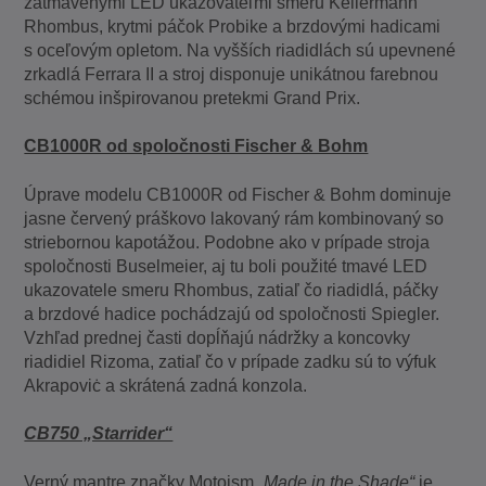
zatmavenými LED ukazovateľmi smeru Kellermann
Rhombus, krytmi páčok Probike a brzdovými hadicami
s oceľovým opletom. Na vyšších riadidlách sú upevnené
zrkadlá Ferrara II a stroj disponuje unikátnou farebnou
schémou inšpirovanou pretekmi Grand Prix.
CB1000R od spoločnosti Fischer & Bohm
Úprave modelu CB1000R od Fischer & Bohm dominuje
jasne červený práškovo lakovaný rám kombinovaný so
striebornou kapotážou. Podobne ako v prípade stroja
spoločnosti Buselmeier, aj tu boli použité tmavé LED
ukazovatele smeru Rhombus, zatiaľ čo riadidlá, páčky
a brzdové hadice pochádzajú od spoločnosti Spiegler.
Vzhľad prednej časti dopĺňajú nádržky a koncovky
riadidiel Rizoma, zatiaľ čo v prípade zadku sú to výfuk
Akrapoviċ a skrátená zadná konzola.
CB750 „Starrider“
Verný mantre značky Motoism
„Made in the Shade“
je