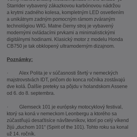
Starrider vybavený zákazkovou karbónovou nádržou
a krytmi zadného kolesa, kompletným LED osvetlením
a unikátnym zadným pomocným rámom zváraným
technológiou WIG. Matne čierny stroj je vybavený
modernými ovládacími prvkami a minimalistickými
digitálnymi hodinami. Klasický motor z modelu Honda
CB750 je tak obklopený ultramoderným dizajnom.
Poznámky:
· Alex Polita je v súčasnosti štvrtý v nemeckých
majstrovstvách IDT, pričom do konca ročníka zostávajú
dve kolá. Ďalšie preteky sa pôjdu v holandskom Assene
od 6. do 8. septembra.
· Glemseck 101 je európsky motocyklový festival,
ktorý sa koná v nemeckom Leonbergu a ktorého sa
zúčastňujú desaťtisíce návštevníkov, ktorí po celý víkend
žijú „duchom 101“ (Spirit of the 101). Tohto roku sa konal
už 14. ročník.