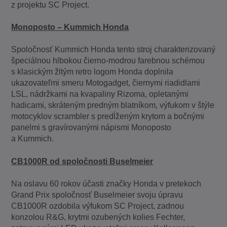
z projektu SC Project.
Monoposto – Kummich Honda
Spoločnosť Kummich Honda tento stroj charakterizovaný
špeciálnou hlbokou čierno-modrou farebnou schémou
s klasickým žltým retro logom Honda doplnila
ukazovateľmi smeru Motogadget, čiernymi riadidlami
LSL, nádržkami na kvapaliny Rizoma, opletanými
hadicami, skráteným predným blatníkom, výfukom v štýle
motocyklov scrambler s predĺženým krytom a bočnými
panelmi s gravírovanými nápismi Monoposto
a Kummich.
CB1000R od spoločnosti Buselmeier
Na oslavu 60 rokov účasti značky Honda v pretekoch
Grand Prix spoločnosť Buselmeier svoju úpravu
CB1000R ozdobila výfukom SC Project, zadnou
konzolou R&G, krytmi ozubených kolies Fechter,