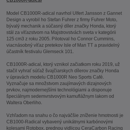
CB1000R-adical
Model CB1000R-adical navrhol Ulfert Jansson z Gannet
Design a vyrobil ho Stefan Fuhrer z firmy Fuhrer Moto,
bývalý mechanik a súčasný díler značky Honda, ktorý
stál za víťazstvom na Majstrovstvách sveta v kategórii
125 cm3 z roku 2005. Pilotoval ho Connor Cummins,
viacnásobný víťaz pretekov Isle of Man TT a pravidelný
účastník festivalu Glemseck 101.
CB1000R-adical, ktorý vznikol začiatkom roku 2019, už
stačil vyhrať súťaž švajčiarskych dílerov značky Honda
v úpravách modelu CB1000R Neo Sports Café.
Vyznačuje sa množstvom zaujímavých dizajnových
prvkov, najmodernejšími technológiami a disponuje
špeciálnym sedemvrstvovým kamuflážnym lakom od
Waltera Oberliho.
Vzhľadom na snahu o čo najväčšie zníženie hmotnosti je
CB1000-Radical vybavený unikátnymi karbónovými
kolesami Rotobox, prednou vidlicou CeraCarbon Racing