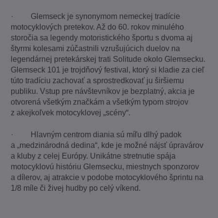
· Glemseck je synonymom nemeckej tradície
motocyklových pretekov. Až do 60. rokov minulého
storočia sa legendy motoristického športu s dvoma aj
štyrmi kolesami zúčastnili vzrušujúcich duelov na
legendárnej pretekárskej trati Solitude okolo Glemsecku.
Glemseck 101 je trojdňový festival, ktorý si kladie za cieľ
túto tradíciu zachovať a sprostredkovať ju širšiemu
publiku. Vstup pre návštevníkov je bezplatný, akcia je
otvorená všetkým značkám a všetkým typom strojov
z akejkoľvek motocyklovej „scény“.
· Hlavným centrom diania sú míľu dlhý padok
a „medzinárodná dedina“, kde je možné nájsť úpravárov
a kluby z celej Európy. Unikátne stretnutie spája
motocyklovú históriu Glemsecku, miestnych sponzorov
a dílerov, aj atrakcie v podobe motocyklového šprintu na
1/8 míle či živej hudby po celý víkend.