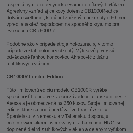
a špeciálnymi ozubenými kolesami z uhlíkových vlákien.
Agresívny vzhľad aj celkový dojem z CB1000R-adical
dotvára svetlomet, ktorý bol znížený a posunutý o 60 mm
vpred, a taktiež napodobenina spodného krytu motora
evokujúca CBR600RR.
Podobne ako v prípade stroja Yokozuna, aj v tomto
prípade zostal motor nedotknutý. Výfukové plyny sú
odvádzané ľahkou koncovkou Akrapoviċ z titánu
a uhlíkových vlákien.
CB1000R Limited Edition
Túto limitovanú edíciu modelu CB1000R vyrába
spoločnosť Honda vo svojom závode v talianskom meste
Atessa a je obmedzená na 350 kusov. Stroje limitovanej
edície, ktoré sa budú predávať vo Francúzsku, v
Španielsku, v Nemecku a v Taliansku, disponujú
trikolórovým lakom inšpirovaným farbami tímu HRC, sú
doplnené dielmi z uhlíkových vlákien a deleným výfukom