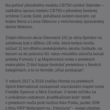
Na počesť pôvodného modelu CB750 vznikol
Starrider
–
radikálna úprava modelu CB750 v pôvodnej farebnej
schéme Candy Gold, poháňaná oxidom dusným, od
bratov Bena a Liona Ottovcov z mníchovskej úpravárskej
dielne Motoism.
Zlatým klincom akcie Glemseck 101 je séria šprintov na
asfaltovej trati s dĺžkou 1/8 míle, ktorá kedysi tvorila
súčasť 11 km dlhého pretekárskeho okruhu Solitude, na
ktorom sa do polovice 60. rokov minulého storočia konali
preteky Formuly 1 aj Majstrovstvá sveta v pretekoch
motocyklov. O titul bojuje šestnásť pretekárov v šiestich
kategóriách, a to vo formáte „víťaz postupuje“.
V rokoch 2017 a 2018 značku Honda na pretekoch
Sprint International zastupovali viacnásobní majstri sveta
Freddie Spencer a Mick Doohan. V tomto ročníku sa
v unikátnom sobotnom „kvalifikačnom kole“ stretli
v pretekoch muža proti mužovi Alex Polita, jazdec IDM
z tímu HRP Motorsport na
„Yokozuna“
– svojej vlastnej