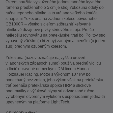
Okrem použitia vystuženého jednostranného kyvného
ramena predĺženého o 5 cm je stroj Yokozuna odetý do
ručne tepaného hliníka, a to vrátane veľkého kotúča
s nápismi Yokozuna na zadnom kolese pôvodného
CB1000R – všetko s cieľom zdôrazniť kefované
hliníkové dizajnové prvky sériového stroja. Pre čo
najlepšiu rovnováhu na pretekárskej trati bol Politov stroj
vybavený väčším (o tri zuby) zadným a menším (o jeden
zub) predným ozubeným kolesom.
Yokozuna (názov označuje najvyššiu úroveň
v japonských zápasoch sumo) používa prednú vidlicu
a tlmič upravené nemeckým IDM tímom Honda
Holzhauer Racing. Motor s výkonom 107 kW bol
ponechaný bez zmien, jeho výkon však na pretekársku
trať prenáša pretekárska spojka HRP a slickové
pneumatiky a výfukové plyny sú odvádzané ručne
vyrobeným otvoreným výfukom s usporiadaním jedna-tri
upevneným na platforme Light Tech.