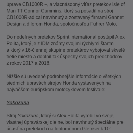
úprave CB1000R –, a viacnásobný víťaz pretekov Isle of
Man TT Connor Cummins, ktorý sa posadil na stroj
CB1000R-adical navrhnutý a zostavený firmami Gannet
Design a dílerom Honda, spoločnosťou Fuhrer Moto.
Do nedeľných pretekov Sprint International postúpil Alex
Polita, ktorý je z IDM známy svojimi rýchlymi štartmi
a ktorý v 16-člennej skupine pretekárov vybojoval skvelé
tretie miesto a doplnil tak úspechy svojich predchodcov
z rokov 2017 a 2018.
Nižšie sú uvedené podrobnejšie informácie o všetkých
siedmich úpravách strojov Honda vystavených na
najväčšom európskom motocyklovom festivale:
Yokozuna
Stroj
Yokozuna
, ktorý si Alex Polita vyrobil vo svojej
vlastnej úpravárskej dielne, bol navrhnutý špeciálne pre
účasť na pretekoch na tohtoročnom Glemseck 101.