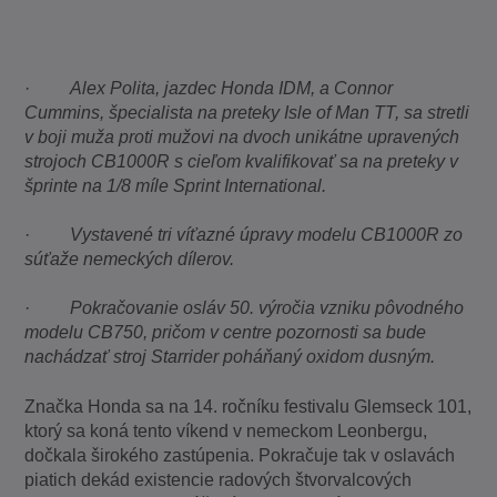
·
Alex Polita, jazdec Honda IDM, a Connor
Cummins, špecialista na preteky Isle of Man TT, sa stretli
v boji muža proti mužovi na dvoch unikátne upravených
strojoch CB1000R s cieľom kvalifikovať sa na preteky v
šprinte na 1/8 míle Sprint International.
·
Vystavené tri víťazné úpravy modelu CB1000R zo
súťaže nemeckých dílerov.
·
Pokračovanie osláv 50. výročia vzniku pôvodného
modelu CB750, pričom v centre pozornosti sa bude
nachádzať stroj Starrider poháňaný oxidom dusným.
Značka Honda sa na 14. ročníku festivalu Glemseck 101,
ktorý sa koná tento víkend v nemeckom Leonbergu,
dočkala širokého zastúpenia. Pokračuje tak v oslavách
piatich dekád existencie radových štvorvalcových