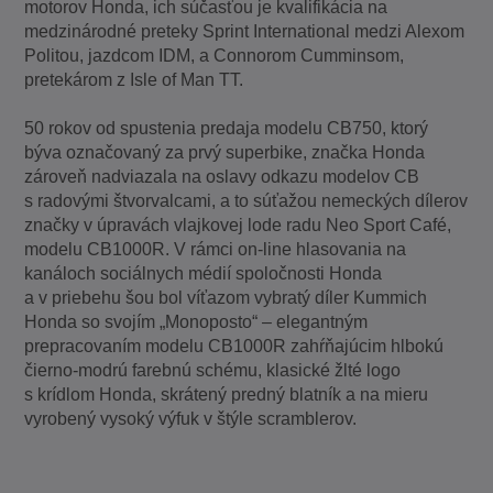
motorov Honda, ich súčasťou je kvalifikácia na
medzinárodné preteky Sprint International medzi Alexom
Politou, jazdcom IDM, a Connorom Cumminsom,
pretekárom z Isle of Man TT.
50 rokov od spustenia predaja modelu CB750, ktorý
býva označovaný za prvý superbike, značka Honda
zároveň nadviazala na oslavy odkazu modelov CB
s radovými štvorvalcami, a to súťažou nemeckých dílerov
značky v úpravách vlajkovej lode radu Neo Sport Café,
modelu CB1000R. V rámci on-line hlasovania na
kanáloch sociálnych médií spoločnosti Honda
a v priebehu šou bol víťazom vybratý díler Kummich
Honda so svojím „Monoposto“ – elegantným
prepracovaním modelu CB1000R zahŕňajúcim hlbokú
čierno-modrú farebnú schému, klasické žlté logo
s krídlom Honda, skrátený predný blatník a na mieru
vyrobený vysoký výfuk v štýle scramblerov.