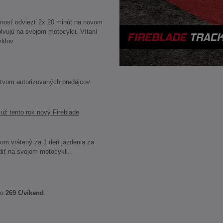
nosť odviezť 2x 20 minút na novom
lvujú na svojom motocykli. Vítaní
yklov.
íctvom autorizovaných predajcov
 už tento rok nový Fireblade
om vrátený za 1 deň jazdenia za
diť na svojom motocykli.
bo
269 €/víkend
.