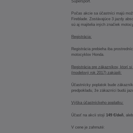
Supersport.
Počas akcie sa účastníci majú mož
Fireblade. Zostávajúce 3 jazdy abso
sú aj majitelia iných značiek motoc
Registrácia:
Registrácia prebieha iba prostredn
motocyklov Honda.
Registrácia pre zákazníkov, ktorí si
(modelový rok 2017) zakúpili:
Účastnícky poplatok bude zákazník
predpokladu, že zákazníci budú jaz
Výška účastníckeho poplatku:
Účasť na akcii stojí
149 €/deň
, ale
V cene je zahrnuté: