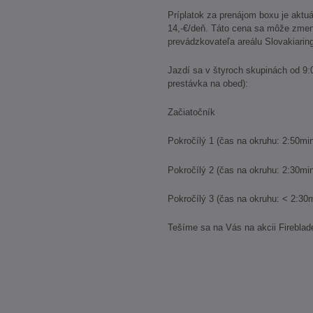
Príplatok za prenájom boxu je aktuá
14,-€/deň. Táto cena sa môže zmen
prevádzkovateľa areálu Slovakiarin
Jazdí sa v štyroch skupinách od 9:
prestávka na obed):
Začiatočník
Pokročílý 1 (čas na okruhu: 2
Pokročílý 2 (čas na okruhu: 
Pokročílý 3 (čas na okruhu:
Tešíme sa na Vás na akcii Fireb