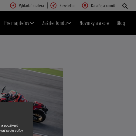
Vyhľadať dealera
Newsletter
Katalóg a cenník
Pre majiteľov
Zažite Hondu
Novinky a akcie
Blog
e a používajú
ovať svoje voľby