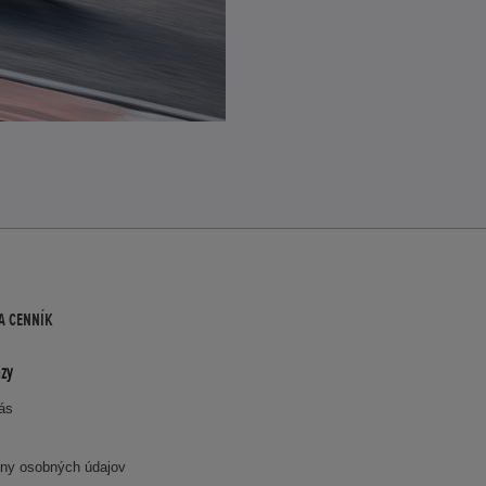
A CENNÍK
zy
nás
ny osobných údajov