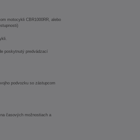
com motocykli CBR1000RR, alebo
stupnosti)
kli.
de poskytnutý predvádzací
 svojho podvozku so zástupcom
ti na časových možnostiach a