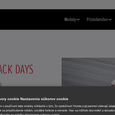
Modely
Príslušenstvo
ACK DAYS
g.
úbory cookie Nastavenia súborov cookie
v používaní tejto stránky súhlasíte s tým, že spoločnosť Honda a jej partneri zbierajú údaj
e na prispôsobenie reklám, sociálne funkcie a meranie. Viac sa môžete dozvedieť a aktualiz
liknutím na položku Nastavenia súborov cookie.