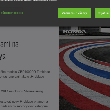
 súborov cookie
Zamietnuť všetky
Prijať s
nami na
ys!
 nového modelu CBR1000RR Fireblade
ás pripravili akciu „Fireblade
. 2017
na okruhu
Slovakiaring
.
testovať nový Fireblade priamo na
 nadšencov motocyklov kategórie