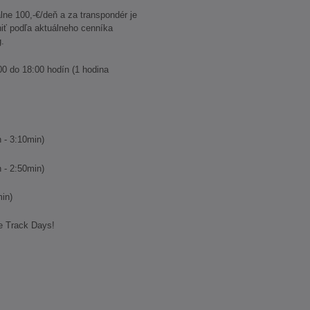
lne 100,-€/deň a za transpondér je
iť podľa aktuálneho cenníka
g.
00 do 18:00 hodín (1 hodina
:50min - 3:10min)
2:30min - 2:50min)
 < 2:30min)
lade Track Days!