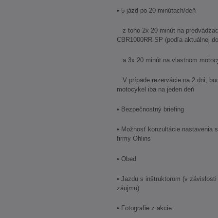
• 5 jázd po 20 minútach/deň
z toho 2x 20 minút na predvádza
CBR1000RR SP (podľa aktuálnej do
a 3x 20 minút na vlastnom motocy
V prípade rezervácie na 2 dni, bu
motocykel iba na jeden deň
• Bezpečnostný briefing
• Možnosť konzultácie nastavenia
firmy Öhlins
• Obed
• Jazdu s inštruktorom (v závislos
záujmu)
• Fotografie z akcie.