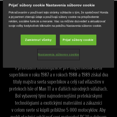
Prijať súbory cookie Nastavenia súborov cookie
Pokračovaním v používaní tejto stránky súhlasíte s tým, že spoločnosť Honda
a jej partneri zbierajú údaje a používajú súbory cookie na prispôsobenie
reklám, sociálne funkcie a meranie. Viac sa môžete dozvedieť a aktualizovať
svoje voľby kedykoľvek kliknutím na položku Nastavenia súborov cookie.
Obnovenie predaja originálnych dielov Honda
Zamietnuť všetky
Prijať súbory cookie
„RC Forever“
Nastavenia súborov cookie
Legendárny model VFR750R (RC30) bol vytvorený v súlade
s pravidlami homologizácie pre majstrovstvá sveta
superbikov v roku 1987 a v rokoch 1988 a 1989 získal dva
tituly majstra sveta superbikov a celý rad víťazstiev v
pretekoch Isle of Man TT a v ďalších národných súťažiach.
Bol vybavený tými najmodernejšími pretekárskymi
technológiami a exotickými materiálmi a zákazníci
v celom svete si kúpili približne 5 000 motocyklov. Aby