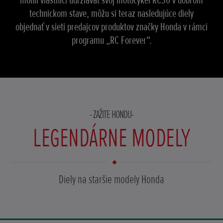
mohli vlastníci udržiavať svoj motocykel RC30 v dobrom
technickom stave, môžu si teraz nasledujúce diely
objednať v sieti predajcov produktov značky Honda v rámci
programu „RC Forever“.
ZAŽITE HONDU
LEGENDÁRNE MODELY
Diely na staršie modely Honda