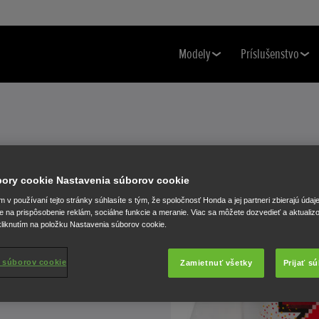
Modely
Príslušenstvo
 MÁRQUEZ -
úbory cookie Nastavenia súborov cookie
v používaní tejto stránky súhlasíte s tým, že spoločnosť Honda a jej partneri zbierajú údaj
DÍCIA 2018
e na prispôsobenie reklám, sociálne funkcie a meranie. Viac sa môžete dozvedieť a aktualiz
liknutím na položku Nastavenia súborov cookie.
 súborov cookie
Zamietnuť všetky
Prijať s
 Márquez, oslavujúca
 sezóne 2018.