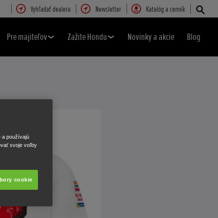
Vyhľadať dealera
Newsletter
Katalóg a cenník
Pre majiteľov
Zažite Hondu
Novinky a akcie
Blog
e a používajú
ovať svoje voľby
úbory cookie