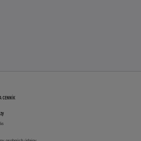
A CENNÍK
zy
nás
ny osobných údajov