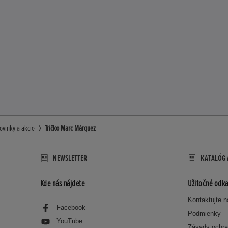
ovinky a akcie
Tričko Marc Márquez
NEWSLETTER
KATALÓG 
Kde nás nájdete
Užitočné odka
Kontaktujte 
Facebook
Podmienky
YouTube
Zásady ochra