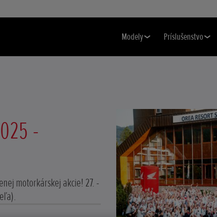
Modely
Príslušenstvo
025 -
nej motorkárskej akcie! 27. -
eľa).