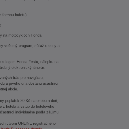
e formou bufetu)
o
zdy na motocykloch Honda
ný večerný program, súťaž o ceny a
o s logom Honda Festu, nálepku na
robný elektronický itinerár.
ovaných trás pre navigáciu,
du a prvého dňa dostanú účastníci
nej akcie.
ny poplatok 30 Kč na osobu a deň,
de z hotela a vstup do hotelového
účastníci individuálne podľa záujmu.
stredníctvom ONLINE registračného