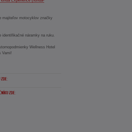
 Honda Experience (honda-
re majiteľov motocyklov značky
e identifikačné náramky na ruku.
 stornopodmienky Wellness Hotel
s Vami!
 ZDE:
ČNÍKU ZDE: