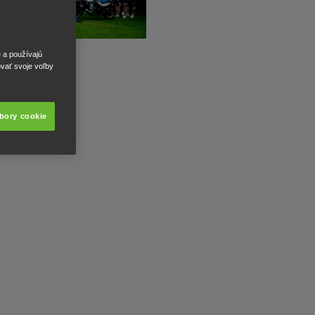
e a používajú
ovať svoje voľby
úbory cookie