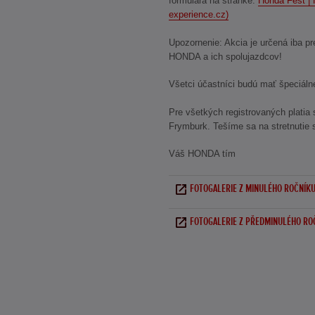
formulára na stránke:
Honda Fest |
experience.cz)
Upozornenie: Akcia je určená iba p
HONDA a ich spolujazdcov!
Všetci účastníci budú mať špeciáln
Pre všetkých registrovaných platia
Frymburk. Tešíme sa na stretnutie 
Váš HONDA tím
FOTOGALERIE Z MINULÉHO ROČNÍKU
FOTOGALERIE Z PŘEDMINULÉHO RO