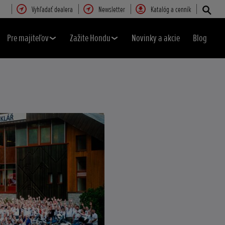
Vyhľadať dealera
Newsletter
Katalóg a cenník
Pre majiteľov
Zažite Hondu
Novinky a akcie
Blog