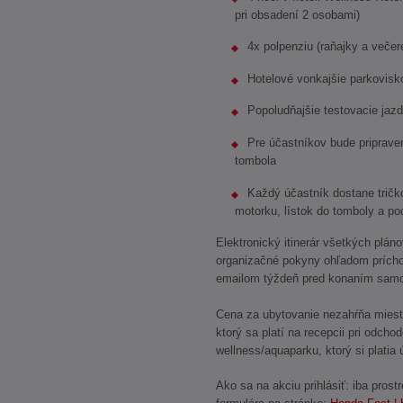
pri obsadení 2 osobami)
4x polpenziu (raňajky a večer
Hotelové vonkajšie parkovisk
Popoludňajšie testovacie ja
Pre účastníkov bude priprave
tombola
Každý účastník dostane tričk
motorku, lístok do tomboly a pod
Elektronický itinerár všetkých plán
organizačné pokyny ohľadom prícho
emailom týždeň pred konaním samot
Cena za ubytovanie nezahŕňa miest
ktorý sa platí na recepcii pri odcho
wellness/aquaparku, ktorý si platia 
Ako sa na akciu prihlásiť: iba pro