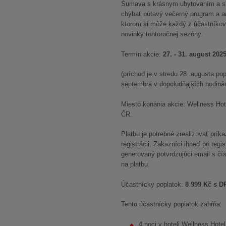
Šumava s krásnym ubytovaním a s
chýbať pútavý večerný program a an
ktorom si môže každý z účastníkov 
novinky tohtoročnej sezóny.
Termín akcie:
27. - 31. august 202
(príchod je v stredu 28. augusta po
septembra v dopoludňajších hodiná
Miesto konania akcie: Wellness Hot
ČR.
Platbu je potrebné zrealizovať prík
registrácii. Zakazníci ihneď po regi
generovaný potvrdzujúci email s čí
na platbu.
Účastnícky poplatok:
8 999 Kč s D
Tento účastnícky poplatok zahŕňa:
4 noci v hoteli Wellness Hote