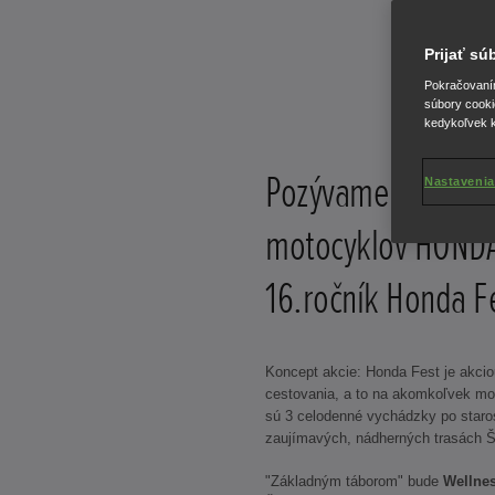
Prijať s
Pokračovaním 
súbory cooki
kedykoľvek k
Pozývame majiteľ
Nastavenia
motocyklov HONDA
16.ročník Honda F
Koncept akcie: Honda Fest je akcio
cestovania, a to na akomkoľvek mo
sú 3 celodenné vychádzky po staro
zaujímavých, nádherných trasách 
"Základným táborom" bude
Wellnes