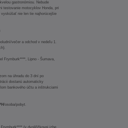
kvelou gastronómiou. Nebude
i testovanie motocyklov Honda, pri
vyskúšať nie len tie najhorúcejšie
5
poludní/večer a odchod v nedeľu 1.
ch).
el Frymburk****, Lipno - Šumava,
azom na úhradu do 3 dní po
strácii dostanú automaticky
slom bankového účtu a inštrukciami
PH
/osoba/pobyt.
l Frymburk**** (v dvojlôžkovej izbe