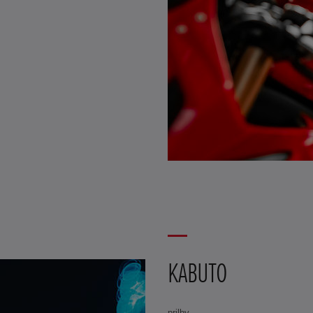
KABUTO
prilby