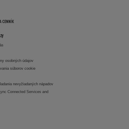
A CENNÍK
zy
nás
ny osobných údajov
vania súborov cookie
k
ladania nevyžiadaných nápadov
ync Connected Services and