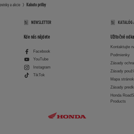
ovinky a akcie
Kabuto prilby
NEWSLETTER
KATALÓG 
Kde nás nájdete
Užitočné odka
Kontaktujte 
Facebook
Podmienky
YouTube
Zásady ochra
Instagram
Zásady použí
TikTok
Mapa stráno
Zásady predk
Honda RoadS
Products