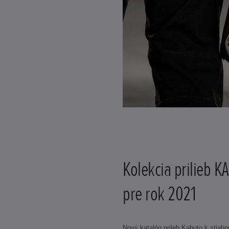
Kolekcia prilieb 
pre rok 2021
Nový katalóg prileb Kabuto k stiahnu