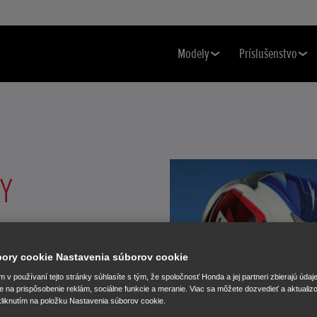
Modely
Príslušenstvo
BY
lieb Kabuto s prehľadom
h modelov a farieb.
úbory cookie Nastavenia súborov cookie
v používaní tejto stránky súhlasíte s tým, že spoločnosť Honda a jej partneri zbierajú údaj
e na prispôsobenie reklám, sociálne funkcie a meranie. Viac sa môžete dozvedieť a aktualiz
liknutím na položku Nastavenia súborov cookie.