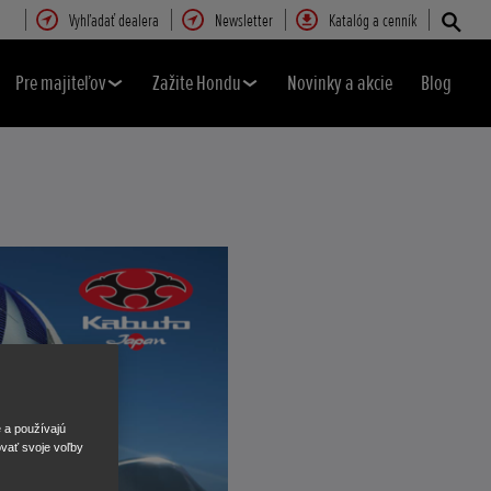
Vyhľadať dealera
Newsletter
Katalóg a cenník
Pre majiteľov
Zažite Hondu
Novinky a akcie
Blog
e a používajú
ovať svoje voľby