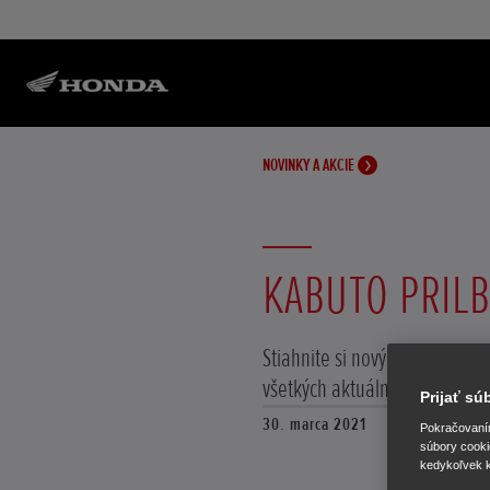
NOVINKY A AKCIE
KABUTO PRIL
Stiahnite si nový katalóg pri
všetkých aktuálne ponúkanýc
Prijať s
30. marca 2021
Pokračovaním 
súbory cooki
kedykoľvek k