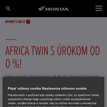
NOVINKY A AKCIE
AFRICA TWIN S ÚROKOM OD
0 %!
Super ponuka financovania od Honda Financial Services
Prijať súbory cookie Nastavenia súborov cookie
14. októbra 2020
Pokračovaním v používaní tejto stránky súhlasíte s tým, že spoločnosť Honda
a jej partneri zbierajú údaje a používajú súbory cookie na prispôsobenie
reklám, sociálne funkcie a meranie. Viac sa môžete dozvedieť a aktualizovať