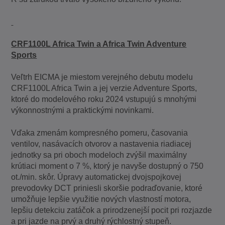
CRF1100L Africa Twin a Africa Twin Adventure
Sports
Veľtrh EICMA je miestom verejného debutu modelu
CRF1100L Africa Twin a jej verzie Adventure Sports,
ktoré do modelového roku 2024 vstupujú s mnohými
výkonnostnými a praktickými novinkami.
Vďaka zmenám kompresného pomeru, časovania
ventilov, nasávacích otvorov a nastavenia riadiacej
jednotky sa pri oboch modeloch zvýšil maximálny
krútiaci moment o 7 %, ktorý je navyše dostupný o 750
ot./min. skôr. Úpravy automatickej dvojspojkovej
prevodovky DCT priniesli skoršie podraďovanie, ktoré
umožňuje lepšie využitie nových vlastností motora,
lepšiu detekciu zatáčok a prirodzenejší pocit pri rozjazde
a pri jazde na prvý a druhý rýchlostný stupeň.