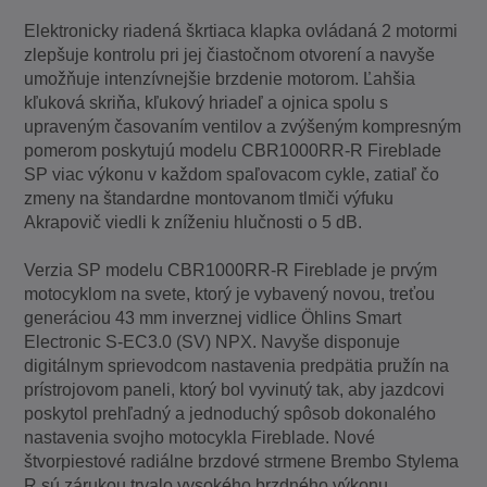
Elektronicky riadená škrtiaca klapka ovládaná 2 motormi
zlepšuje kontrolu pri jej čiastočnom otvorení a navyše
umožňuje intenzívnejšie brzdenie motorom. Ľahšia
kľuková skriňa, kľukový hriadeľ a ojnica spolu s
upraveným časovaním ventilov a zvýšeným kompresným
pomerom poskytujú modelu CBR1000RR-R Fireblade
SP viac výkonu v každom spaľovacom cykle, zatiaľ čo
zmeny na štandardne montovanom tlmiči výfuku
Akrapovič viedli k zníženiu hlučnosti o 5 dB.
Verzia SP modelu CBR1000RR-R Fireblade je prvým
motocyklom na svete, ktorý je vybavený novou, treťou
generáciou 43 mm inverznej vidlice Öhlins Smart
Electronic S-EC3.0 (SV) NPX. Navyše disponuje
digitálnym sprievodcom nastavenia predpätia pružín na
prístrojovom paneli, ktorý bol vyvinutý tak, aby jazdcovi
poskytol prehľadný a jednoduchý spôsob dokonalého
nastavenia svojho motocykla Fireblade. Nové
štvorpiestové radiálne brzdové strmene Brembo Stylema
R sú zárukou trvalo vysokého brzdného výkonu.