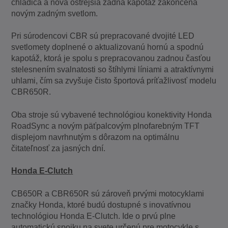
chladiča a nová ostrejšia zadná kapotáž zakončená
novým zadným svetlom.
Pri súrodencovi CBR sú prepracované dvojité LED
svetlomety doplnené o aktualizovanú hornú a spodnú
kapotáž, ktorá je spolu s prepracovanou zadnou časťou
stelesnením svalnatosti so štíhlymi líniami a atraktívnymi
uhlami, čím sa zvyšuje čisto športová príťažlivosť modelu
CBR650R.
Oba stroje sú vybavené technológiou konektivity Honda
RoadSync a novým päťpalcovým plnofarebným TFT
displejom navrhnutým s dôrazom na optimálnu
čitateľnosť za jasných dní.
Honda E-Clutch
CB650R a CBR650R sú zároveň prvými motocyklami
značky Honda, ktoré budú dostupné s inovatívnou
technológiou Honda E-Clutch. Ide o prvú plne
automatickú spojku na svete určenú pre motocykle s