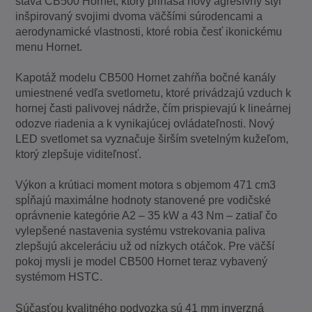
stáva CB500 Hornet, ktorý prináša nový agresívny štýl
inšpirovaný svojimi dvoma väčšími súrodencami a
aerodynamické vlastnosti, ktoré robia česť ikonickému
menu Hornet.
Kapotáž modelu CB500 Hornet zahŕňa bočné kanály
umiestnené vedľa svetlometu, ktoré privádzajú vzduch k
hornej časti palivovej nádrže, čím prispievajú k lineárnej
odozve riadenia a k vynikajúcej ovládateľnosti. Nový
LED svetlomet sa vyznačuje širším svetelným kužeľom,
ktorý zlepšuje viditeľnosť.
Výkon a krútiaci moment motora s objemom 471 cm3
spĺňajú maximálne hodnoty stanovené pre vodičské
oprávnenie kategórie A2 – 35 kW a 43 Nm – zatiaľ čo
vylepšené nastavenia systému vstrekovania paliva
zlepšujú akceleráciu už od nízkych otáčok. Pre väčší
pokoj mysli je model CB500 Hornet teraz vybavený
systémom HSTC.
Súčasťou kvalitného podvozka sú 41 mm inverzná