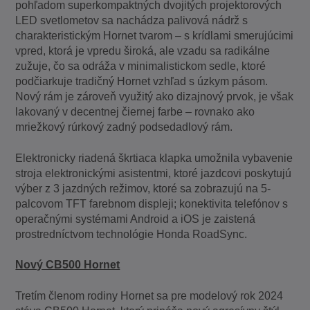
pohľadom superkompaktných dvojitých projektorových
LED svetlometov sa nachádza palivová nádrž s
charakteristickým Hornet tvarom – s krídlami smerujúcimi
vpred, ktorá je vpredu široká, ale vzadu sa radikálne
zužuje, čo sa odráža v minimalistickom sedle, ktoré
podčiarkuje tradičný Hornet vzhľad s úzkym pásom.
Nový rám je zároveň využitý ako dizajnový prvok, je však
lakovaný v decentnej čiernej farbe – rovnako ako
mriežkový rúrkový zadný podsedadlový rám.
Elektronicky riadená škrtiaca klapka umožnila vybavenie
stroja elektronickými asistentmi, ktoré jazdcovi poskytujú
výber z 3 jazdných režimov, ktoré sa zobrazujú na 5-
palcovom TFT farebnom displeji; konektivita telefónov s
operačnými systémami Android a iOS je zaistená
prostredníctvom technológie Honda RoadSync.
Nový CB500 Hornet
Tretím členom rodiny Hornet sa pre modelový rok 2024