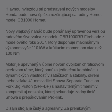
Hlavnou hviezdou pri predstavení nových modelov
Honda bude nová špička rozširujúcej sa rodiny Hornet –
model CB1000 Hornet.
Nový vlajkový naháč bude poháňaný upravenou verziou
radového štvorvalca z modelu CBR1000RR Fireblade z
modelového roku 2017, ktorý disponuje maximálnym
výkonom vyše 110 kW a krútiacim momentom viac než
100 Nm.
Motor je upevnený v úplne novom dvojitom chrbticovom
oceľovom ráme, ktorý ponúka jedinečnú kombináciu
dynamických vlastností v zatáčkach a stability, okrem
iného vďaka 41 mm vidlici Showa Separate Function
Fork Big Piston (SFF-BP) s nastaviteľným tlmením v
kompresii aj odskoku, ktorej sekunduje zadný tlmič
Showa s prepákovaním Pro-link.
Dizajn stroja je čistý a agresívny. Za prenikavým