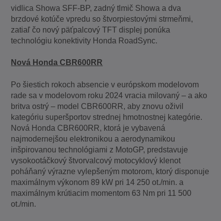
vidlica Showa SFF-BP, zadný tlmič Showa a dva
brzdové kotúče vpredu so štvorpiestovými strmeňmi,
zatiaľ čo nový päťpalcový TFT displej ponúka
technológiu konektivity Honda RoadSync.
Nová Honda CBR600RR
Po šiestich rokoch absencie v európskom modelovom
rade sa v modelovom roku 2024 vracia milovaný – a ako
britva ostrý – model CBR600RR, aby znovu oživil
kategóriu superšportov strednej hmotnostnej kategórie.
Nová Honda CBR600RR, ktorá je vybavená
najmodernejšou elektronikou a aerodynamikou
inšpirovanou technológiami z MotoGP, predstavuje
vysokootáčkový štvorvalcový motocyklový klenot
poháňaný výrazne vylepšeným motorom, ktorý disponuje
maximálnym výkonom 89 kW pri 14 250 ot./min. a
maximálnym krútiacim momentom 63 Nm pri 11 500
ot./min.