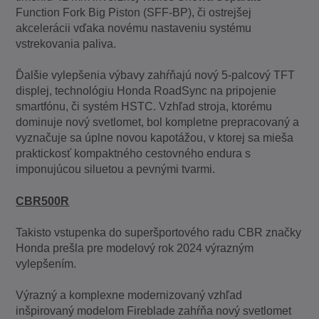
Function Fork Big Piston (SFF-BP), či ostrejšej
akcelerácii vďaka novému nastaveniu systému
vstrekovania paliva.
Ďalšie vylepšenia výbavy zahŕňajú nový 5-palcový TFT
displej, technológiu Honda RoadSync na pripojenie
smartfónu, či systém HSTC. Vzhľad stroja, ktorému
dominuje nový svetlomet, bol kompletne prepracovaný a
vyznačuje sa úplne novou kapotážou, v ktorej sa mieša
praktickosť kompaktného cestovného endura s
imponujúcou siluetou a pevnými tvarmi.
CBR500R
Takisto vstupenka do superšportového radu CBR značky
Honda prešla pre modelový rok 2024 výrazným
vylepšením.
Výrazný a komplexne modernizovaný vzhľad
inšpirovaný modelom Fireblade zahŕňa nový svetlomet