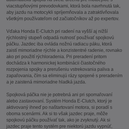
viacstupňovými prevodovkami, ktorá bola navrhnutá tak,
aby jazdu na motocykli spríjemňovala a zatraktívňovala
všetkým používateľom od začiatočníkov až po expertov.
Vďaka Honda E-Clutch pri radení na vyšší aj nižší
rýchlostný stupeň odpadá nutnosť používať spojkovú
páčku. Jazdec iba ovláda nožnú radiacu páku, ktorá
zaistí mimoriadne rýchle a konzistentné radenie, rovnako
ako pri použití rýchloradenia. Pri preradení pritom
dochádza k harmonickej kombinácii čiastočného
rozpojenia spojky a prerušeniu vstrekovania paliva a
zapaľovania, čím sa eliminujú rázy spojené s preradením
a je zaistená mimoriadne hladká jazda.
Spojková páčka nie je potrebná ani pri spomaľovaní
alebo zastavovaní. Systém Honda E-Clutch, ktorý je
aktivovaný ihneď po naštartovaní motora, si poradí s
oboma scenármi. Ak si to však jazdec praje, môže
spojkovú páčku používať tak, ako je zvyknutý. Ak si
jazdec praje tento systém pre niektorú jazdu vypnúť,