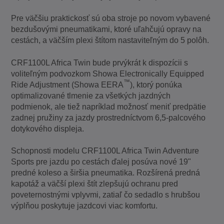
Pre väčšiu praktickosť sú oba stroje po novom vybavené
bezdušovými pneumatikami, ktoré uľahčujú opravy na
cestách, a väčším plexi štítom nastaviteľným do 5 polôh.
CRF1100L Africa Twin bude prvýkrát k dispozícii s
voliteľným podvozkom Showa Electronically Equipped
™
Ride Adjustment (Showa EERA
), ktorý ponúka
optimalizované tlmenie za všetkých jazdných
podmienok, ale tiež napríklad možnosť meniť predpätie
zadnej pružiny za jazdy prostredníctvom 6,5-palcového
dotykového displeja.
Schopnosti modelu CRF1100L Africa Twin Adventure
Sports pre jazdu po cestách ďalej posúva nové 19"
predné koleso a širšia pneumatika. Rozšírená predná
kapotáž a väčší plexi štít zlepšujú ochranu pred
poveternostnými vplyvmi, zatiaľ čo sedadlo s hrubšou
výplňou poskytuje jazdcovi viac komfortu.