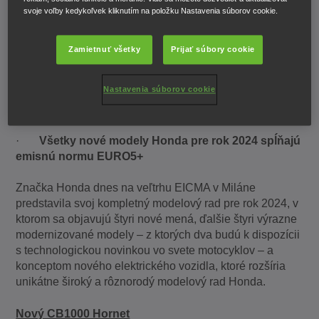
svoje voľby kedykoľvek kliknutím na položku Nastavenia súborov cookie.
CRF1100L Africa Twin a CRF1100L Africa Twin
Adventure Sports pre modelový rok 2024
Zamietnuť všetky
Prijať súbory cookie
·
SC e: Concept je zhmotnením záväzku
spoločnosti Honda predstaviť do roku 2025 na
Nastavenia súborov cookie
celom svete 10 alebo viac jednostopových
elektrických vozidiel
·
Všetky nové modely Honda pre rok 2024 spĺňajú
emisnú normu EURO5+
Značka Honda dnes na veľtrhu EICMA v Miláne
predstavila svoj kompletný modelový rad pre rok 2024, v
ktorom sa objavujú štyri nové mená, ďalšie štyri výrazne
modernizované modely – z ktorých dva budú k dispozícii
s technologickou novinkou vo svete motocyklov – a
konceptom nového elektrického vozidla, ktoré rozšíria
unikátne široký a rôznorodý modelový rad Honda.
Nový CB1000 Hornet