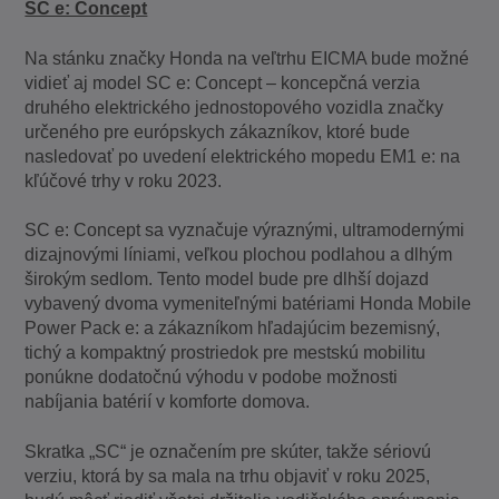
SC e: Concept
Na stánku značky Honda na veľtrhu EICMA bude možné
vidieť aj model SC e: Concept – koncepčná verzia
druhého elektrického jednostopového vozidla značky
určeného pre európskych zákazníkov, ktoré bude
nasledovať po uvedení elektrického mopedu EM1 e: na
kľúčové trhy v roku 2023.
SC e: Concept sa vyznačuje výraznými, ultramodernými
dizajnovými líniami, veľkou plochou podlahou a dlhým
širokým sedlom. Tento model bude pre dlhší dojazd
vybavený dvoma vymeniteľnými batériami Honda Mobile
Power Pack e: a zákazníkom hľadajúcim bezemisný,
tichý a kompaktný prostriedok pre mestskú mobilitu
ponúkne dodatočnú výhodu v podobe možnosti
nabíjania batérií v komforte domova.
Skratka „SC“ je označením pre skúter, takže sériovú
verziu, ktorá by sa mala na trhu objaviť v roku 2025,