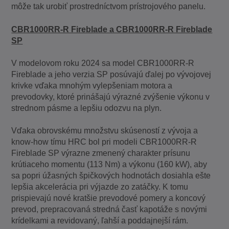
môže tak urobiť prostredníctvom prístrojového panelu.
CBR1000RR-R Fireblade a CBR1000RR-R Fireblade
SP
V modelovom roku 2024 sa model CBR1000RR-R
Fireblade a jeho verzia SP posúvajú ďalej po vývojovej
krivke vďaka mnohým vylepšeniam motora a
prevodovky, ktoré prinášajú výrazné zvýšenie výkonu v
strednom pásme a lepšiu odozvu na plyn.
Vďaka obrovskému množstvu skúseností z vývoja a
know-how tímu HRC bol pri modeli CBR1000RR-R
Fireblade SP výrazne zmenený charakter prísunu
krútiaceho momentu (113 Nm) a výkonu (160 kW), aby
sa popri úžasných špičkových hodnotách dosiahla ešte
lepšia akcelerácia pri výjazde zo zatáčky. K tomu
prispievajú nové kratšie prevodové pomery a koncový
prevod, prepracovaná stredná časť kapotáže s novými
krídelkami a revidovaný, ľahší a poddajnejší rám.