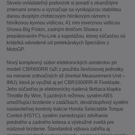
Skvelo ovládateľný podvozok si poradí s okamžitými
zmenami smeru a vyznačuje sa vynikajúcou stabilitou
danou dvojitým chrbticovým hliníkovým rámom s
hliníkovou kyvnou vidlicou, 41 mm inverznou vidlicou
Showa Big Piston, zadným tlmičom Showa s
prepákovaním Pro-Link a kapotážou, ktorej súčasťou sú
krídelká odvodené od pretekárskych špeciálov z
MotoGP.
Nový komplexný súbor elektronických asistentov pri
modeli CBR600RR ťaží z použitia šesťosovej jednotky
na meranie zotrvačných síl (Inertial Measurement Unit –
IMU), ktorá je využitá aj pri CBR1000RR-R Fireblade.
Jeho súčasťou je elektronicky riadená škrtiaca klapka
Throttle By Wire, 5 jazdných režimov, systém ABS
umožňujúci brzdenie v zatáčkach, deväťstupňový systém
nastaviteľnej kontroly trakcie Honda Selectable Torque
Control (HSTC), systém zamedzujúci zdvíhanie
predného a zadného kolesa a výstražné svetlá pre
núdzové brzdenie. Štandardná výbava zahŕňa aj