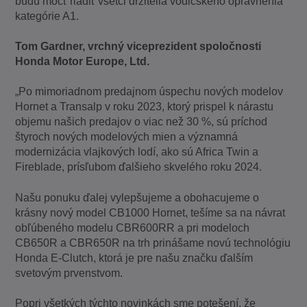
budú môcť riadiť všetci držitelia vodičského oprávnenia
kategórie A1.
Tom Gardner, vrchný viceprezident spoločnosti
Honda Motor Europe, Ltd.
„Po mimoriadnom predajnom úspechu nových modelov
Hornet a Transalp v roku 2023, ktorý prispel k nárastu
objemu našich predajov o viac než 30 %, sú príchod
štyroch nových modelových mien a významná
modernizácia vlajkových lodí, ako sú Africa Twin a
Fireblade, prísľubom ďalšieho skvelého roku 2024.
Našu ponuku ďalej vylepšujeme a obohacujeme o
krásny nový model CB1000 Hornet, tešíme sa na návrat
obľúbeného modelu CBR600RR a pri modeloch
CB650R a CBR650R na trh prinášame novú technológiu
Honda E-Clutch, ktorá je pre našu značku ďalším
svetovým prvenstvom.
Popri všetkých týchto novinkách sme potešení, že