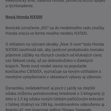
elektronický tlmič riadenia Honda, pomocnú klznú spojku
a rýchloradenie.
Nová Honda NX500
Ikonické označenie „NX“ sa do modelového radu značky
Honda vracia vo forme nového modelu NX500.
S ohľadom na význam skratky „
New X-over“
bola Honda
NX500 navrhnutá tak, aby jazdcovi poskytovala rovnako
príjemné zážitky na rôznych cestách od kľukatých ciest,
cez štrkové cesty, až po dobrodružstvo v ďalekých
krajoch. Tento nový model stavia na popularite
končiaceho CB500X, vyznačuje sa novým vzhľadom a
mnohými vylepšeniami v oblastiach výbavy aj výkonov.
Dynamika, ovládateľnosť aj pocit z jazdy sa zlepšili
vďaka zníženiu pohotovostnej hmotnosti o 3 kilogramy (z
toho o 1,5 kg vďaka novým ľahkým päťlúčovým kolesám
z ľahkej zliatiny) na 196 kg, revidovanému odpruženiu aj
tlmeniu 41 mm inverznej vidlice Showa Separate