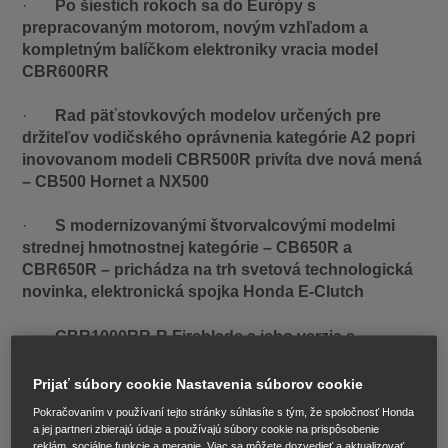
·
Po šiestich rokoch sa do Európy s
prepracovaným motorom, novým vzhľadom a
kompletným balíčkom elektroniky vracia model
CBR600RR
·
Rad päťstovkových modelov určených pre
držiteľov vodičského oprávnenia kategórie A2 popri
inovovanom modeli CBR500R privíta dve nová mená
– CB500 Hornet a NX500
·
S modernizovanými štvorvalcovými modelmi
strednej hmotnostnej kategórie – CB650R a
CBR650R – prichádza na trh svetová technologická
novinka, elektronická spojka Honda E-Clutch
·
CBR1000RR-R Fireblade a jeho verzia s
označením SP dostáva vylepšený rám, kapotáž,
motor aj prevodovku s dôrazom na lepšie výkony v
Prijať súbory cookie Nastavenia súborov cookie
stredných otáčkach
Pokračovaním v používaní tejto stránky súhlasíte s tým, že spoločnosť Honda
a jej partneri zbierajú údaje a používajú súbory cookie na prispôsobenie
·
Prvýkrát sa na verejnosti predstavia modely
reklám, sociálne funkcie a meranie. Viac sa môžete dozvedieť a aktualizovať