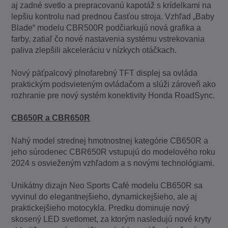
aj zadné svetlo a prepracovanú kapotáž s krídelkami na
lepšiu kontrolu nad prednou časťou stroja. Vzhľad „Baby
Blade“ modelu CBR500R podčiarkujú nová grafika a
farby, zatiaľ čo nové nastavenia systému vstrekovania
paliva zlepšili akceleráciu v nízkych otáčkach.
Nový päťpalcový plnofarebný TFT displej sa ovláda
praktickým podsvieteným ovládačom a slúži zároveň ako
rozhranie pre nový systém konektivity Honda RoadSync.
CB650R a CBR650R
Nahý model strednej hmotnostnej kategórie CB650R a
jeho súrodenec CBR650R vstupujú do modelového roku
2024 s osvieženým vzhľadom a s novými technológiami.
Unikátny dizajn Neo Sports Café modelu CB650R sa
vyvinul do elegantnejšieho, dynamickejšieho, ale aj
praktickejšieho motocykla. Predku dominuje nový
skosený LED svetlomet, za ktorým nasledujú nové kryty