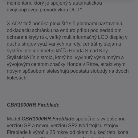
momentom, ktorý je spojený s automatickou
dvojspojkovou prevodovkou DCT*.
X-ADV tiež ponúka plexi štít s 5 polohami nastavenia,
odkladaciu schránku na enduro prilbu pod sedadlom,
ochranné kryty rúk, veľký multiinformačný LCD displej v
duchu strojov využívaných na rely, centrálny stojan a
systém inteligentného kľúča Honda Smart Key.
Štylistické línie stroja, ktorý bol vyvinutý výskumným a
vývojovým centrom značky Honda v Ríme, atraktívnym
novým spôsobom stelesňujú podstatu slobody na dvoch
kolesách.
CBR1000RR Fireblade
Model
CBR1000RR Fireblade
spoločne s vylepšenou
verziou SP a novou verziou SP2 tvorí trojicu strojov
Fireblade k výročiu 25 rokov od okamihu, keď táto ikona