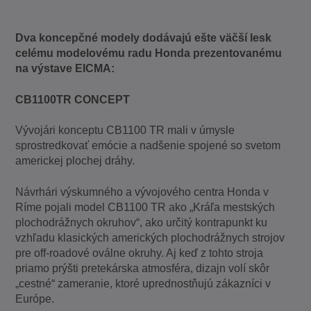
Dva koncepčné modely dodávajú ešte väčší lesk
celému modelovému radu Honda prezentovanému
na výstave EICMA:
CB1100TR CONCEPT
Vývojári konceptu CB1100 TR mali v úmysle
sprostredkovať emócie a nadšenie spojené so svetom
americkej plochej dráhy.
Návrhári výskumného a vývojového centra Honda v
Ríme pojali model CB1100 TR ako „Kráľa mestských
plochodrážnych okruhov“, ako určitý kontrapunkt ku
vzhľadu klasických amerických plochodrážnych strojov
pre off-roadové oválne okruhy. Aj keď z tohto stroja
priamo prýšti pretekárska atmosféra, dizajn volí skôr
„cestné“ zameranie, ktoré uprednostňujú zákazníci v
Európe.