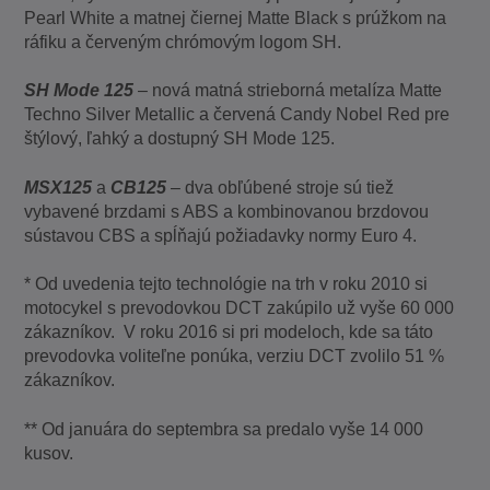
Pearl White a matnej čiernej Matte Black s prúžkom na
ráfiku a červeným chrómovým logom SH.
SH Mode 125
– nová matná strieborná metalíza Matte
Techno Silver Metallic a červená Candy Nobel Red pre
štýlový, ľahký a dostupný SH Mode 125.
MSX125
a
CB125
– dva obľúbené stroje sú tiež
vybavené brzdami s ABS a kombinovanou brzdovou
sústavou CBS a spĺňajú požiadavky normy Euro 4.
* Od uvedenia tejto technológie na trh v roku 2010 si
motocykel s prevodovkou DCT zakúpilo už vyše 60 000
zákazníkov. V roku 2016 si pri modeloch, kde sa táto
prevodovka voliteľne ponúka, verziu DCT zvolilo 51 %
zákazníkov.
** Od januára do septembra sa predalo vyše 14 000
kusov.