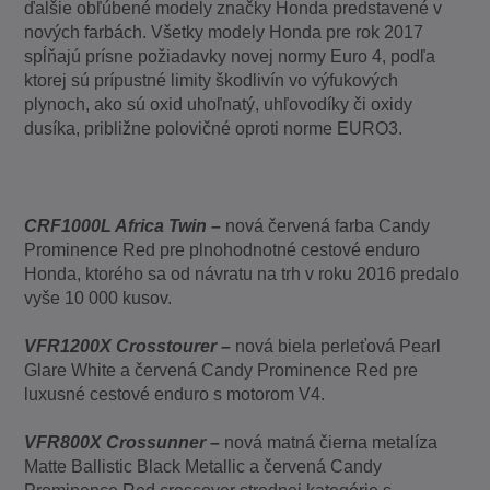
ďalšie obľúbené modely značky Honda predstavené v
nových farbách. Všetky modely Honda pre rok 2017
spĺňajú prísne požiadavky novej normy Euro 4, podľa
ktorej sú prípustné limity škodlivín vo výfukových
plynoch, ako sú oxid uhoľnatý, uhľovodíky či oxidy
dusíka, približne polovičné oproti norme EURO3.
CRF1000L Africa Twin –
nová červená farba Candy
Prominence Red pre plnohodnotné cestové enduro
Honda, ktorého sa od návratu na trh v roku 2016 predalo
vyše 10 000 kusov.
VFR1200X Crosstourer –
nová biela perleťová Pearl
Glare White a červená Candy Prominence Red pre
luxusné cestové enduro s motorom V4.
VFR800X Crossunner –
nová matná čierna metalíza
Matte Ballistic Black Metallic a červená Candy