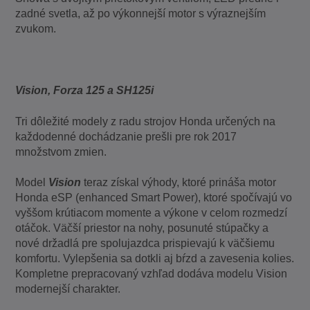
zadné svetla, až po výkonnejší motor s výraznejším
zvukom.
Vision, Forza 125 a SH125i
Tri dôležité modely z radu strojov Honda určených na
každodenné dochádzanie prešli pre rok 2017
množstvom zmien.
Model
Vision
teraz získal výhody, ktoré prináša motor
Honda eSP (enhanced Smart Power), ktoré spočívajú vo
vyššom krútiacom momente a výkone v celom rozmedzí
otáčok. Väčší priestor na nohy, posunuté stúpačky a
nové držadlá pre spolujazdca prispievajú k väčšiemu
komfortu. Vylepšenia sa dotkli aj bŕzd a zavesenia kolies.
Kompletne prepracovaný vzhľad dodáva modelu Vision
modernejší charakter.