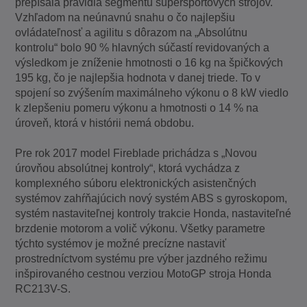
prepísala pravidlá segmentu superšportových strojov.
Vzhľadom na neúnavnú snahu o čo najlepšiu
ovládateľnosť a agilitu s dôrazom na „Absolútnu
kontrolu“ bolo 90 % hlavných súčastí revidovaných a
výsledkom je zníženie hmotnosti o 16 kg na špičkových
195 kg, čo je najlepšia hodnota v danej triede. To v
spojení so zvýšením maximálneho výkonu o 8 kW viedlo
k zlepšeniu pomeru výkonu a hmotnosti o 14 % na
úroveň, ktorá v histórii nemá obdobu.
Pre rok 2017 model Fireblade prichádza s „Novou
úrovňou absolútnej kontroly“, ktorá vychádza z
komplexného súboru elektronických asistenčných
systémov zahŕňajúcich nový systém ABS s gyroskopom,
systém nastaviteľnej kontroly trakcie Honda, nastaviteľné
brzdenie motorom a volič výkonu. Všetky parametre
týchto systémov je možné precízne nastaviť
prostredníctvom systému pre výber jazdného režimu
inšpirovaného cestnou verziou MotoGP stroja Honda
RC213V-S.