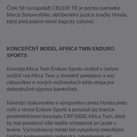
Číslo 58 na kapotáži CB1100 TR je poctou pamiatke
Marca Simoncelliho, obľúbeného jazdca značky Honda,
ktorý pred piatimi rokmi tragicky zahynul.
KONCEPČNÝ MODEL AFRICA TWIN ENDURO
SPORTS
Koncept Africa Twin Enduro Sports vznikol s cieľom
rozšíriť rad Africa Twin a zhmotniť predstavy a sny
zákazníkov o nových možnostiach tohto stroja pre
dobrodružné výpravy kamkoľvek.
Návrhári výskumného a vývojového centra Honda preto
vyšli z verzie Enduro Sports a posunuli jej hranice
prostredníctvom konceptu CRF1000L Africa Twin, ktorý
by mal ponúknuť ešte lepšie schopnosti pri jazde v
teréne. Východiskový model bol vylepšený niekoľkými
ľahšími komponentmi podvozka, odvodenými od