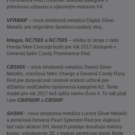
Prominence Red crossover strednej kategórie s
prémiovou výbavou a výkonným motorom V4.
VFR800F
– nová strieborná metalíza Digital Silver
Metallic pre originálne športovo-cestový stroj.
Integra, NC750X a NC750S
– všetky tri stroje z radu
Honda New Concept budú pre rok 2017 dostupné v
červenej farbe Candy Prominence Red.
CB500X
– nová strieborná metalíza Sword Silver
Metallic, oranžová Nitric Orange a červená Candy Rosy
Red pre dvojvalcové cestové enduro určené pre
držiteľov vodičského oprávnenia kategórie A2. Tento
model pre rok 2017 tiež spĺňa normu Euro 4. To isté platí
i pre
CBR500R
a
CB500F
.
SH300i
–
nová strieborná metalíza Lucent Silver Metallic
a perleťová červená Pearl Splendor Red pre vlajkovú
loď radu skútrov SH, ktorých predaje dosahujú milióny
kusov; vyhotovenie SE v matnej perleťovej bielej Matte