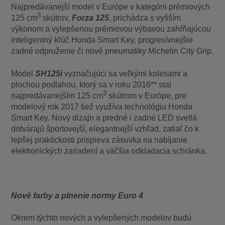
Najpredávanejší model v Európe v kategórii prémiových
3
125 cm
skútrov,
Forza 125
, prichádza s vyšším
výkonom a vylepšenou prémiovou výbavou zahŕňajúcou
inteligentný kľúč Honda Smart Key, progresívnejšie
zadné odpruženie či nové pneumatiky Michelin City Grip.
Model
SH125i
vyznačujúci sa veľkými kolesami a
plochou podlahou, ktorý sa v roku 2016** stal
3
najpredávanejším 125 cm
skútrom v Európe, pre
modelový rok 2017 tiež využíva technológiu Honda
Smart Key. Nový dizajn a predné i zadné LED svetlá
dotvárajú športovejší, elegantnejší vzhľad, zatiaľ čo k
lepšej praktickosti prispieva zásuvka na nabíjanie
elektronických zariadení a väčšia odkladacia schránka.
Nové farby a plnenie normy Euro 4
Okrem týchto nových a vylepšených modelov budú