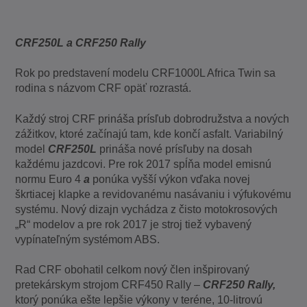
CRF250L a CRF250 Rally
Rok po predstavení modelu CRF1000L Africa Twin sa
rodina s názvom CRF opäť rozrastá.
Každý stroj CRF prináša prísľub dobrodružstva a nových
zážitkov, ktoré začínajú tam, kde končí asfalt. Variabilný
model
CRF250L
prináša nové prísľuby na dosah
každému jazdcovi. Pre rok 2017 spĺňa model emisnú
normu Euro 4
a
ponúka vyšší výkon vďaka novej
škrtiacej klapke a revidovanému nasávaniu i výfukovému
systému. Nový dizajn vychádza z čisto motokrosových
„R“ modelov a pre rok 2017 je stroj tiež vybavený
vypínateľným systémom ABS.
Rad CRF obohatil celkom nový člen inšpirovaný
pretekárskym strojom CRF450 Rally –
CRF250 Rally,
ktorý ponúka ešte lepšie výkony v teréne, 10-litrovú