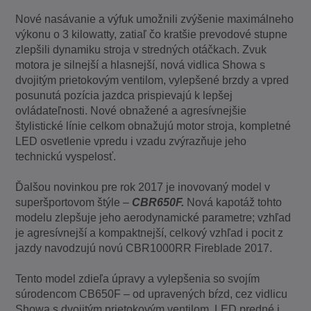
Nové nasávanie a výfuk umožnili zvýšenie maximálneho
výkonu o 3 kilowatty, zatiaľ čo kratšie prevodové stupne
zlepšili dynamiku stroja v stredných otáčkach. Zvuk
motora je silnejší a hlasnejší, nová vidlica Showa s
dvojitým prietokovým ventilom, vylepšené brzdy a vpred
posunutá pozícia jazdca prispievajú k lepšej
ovládateľnosti. Nové obnažené a agresívnejšie
štylistické línie celkom obnažujú motor stroja, kompletné
LED osvetlenie vpredu i vzadu zvýrazňuje jeho
technickú vyspelosť.
Ďalšou novinkou pre rok 2017 je inovovaný model v
superšportovom štýle –
CBR650F.
Nová kapotáž tohto
modelu zlepšuje jeho aerodynamické parametre; vzhľad
je agresívnejší a kompaktnejší, celkový vzhľad i pocit z
jazdy navodzujú novú CBR1000RR Fireblade 2017.
Tento model zdieľa úpravy a vylepšenia so svojím
súrodencom CB650F – od upravených bŕzd, cez vidlicu
Showa s dvojitým prietokovým ventilom, LED predné i