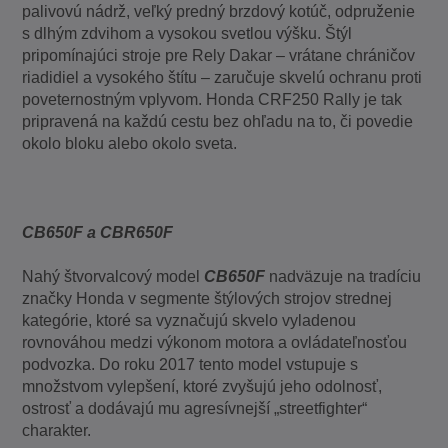
palivovú nádrž, veľký predný brzdový kotúč, odpruženie
s dlhým zdvihom a vysokou svetlou výšku. Štýl
pripomínajúci stroje pre Rely Dakar – vrátane chráničov
riadidiel a vysokého štítu – zaručuje skvelú ochranu proti
poveternostným vplyvom. Honda CRF250 Rally je tak
pripravená na každú cestu bez ohľadu na to, či povedie
okolo bloku alebo okolo sveta.
CB650F a CBR650F
Nahý štvorvalcový model
CB650F
nadväzuje na tradíciu
značky Honda v segmente štýlových strojov strednej
kategórie, ktoré sa vyznačujú skvelo vyladenou
rovnováhou medzi výkonom motora a ovládateľnosťou
podvozka. Do roku 2017 tento model vstupuje s
množstvom vylepšení, ktoré zvyšujú jeho odolnosť,
ostrosť a dodávajú mu agresívnejší „streetfighter“
charakter.