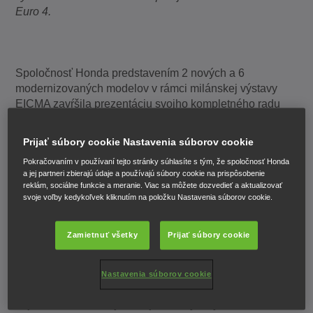
Euro 4.
Spoločnosť Honda predstavením 2 nových a 6
modernizovaných modelov v rámci milánskej výstavy
EICMA zavŕšila prezentáciu svojho kompletného radu
motocyklov pre modelový rok 2017.
Prijať súbory cookie Nastavenia súborov cookie
X-ADV
Pokračovaním v používaní tejto stránky súhlasíte s tým, že spoločnosť Honda
a jej partneri zbierajú údaje a používajú súbory cookie na prispôsobenie
X-ADV
je motocykel novej kategórie, ktorý nadväzuje na
reklám, sociálne funkcie a meranie. Viac sa môžete dozvedieť a aktualizovať
dlhú tradíciu snahy značky Honda hľadať nové spôsoby
svoje voľby kedykoľvek kliknutím na položku Nastavenia súborov cookie.
a výrobky, ktoré by obohatili a zlepšili životný štýl jej
zákazníkov. Kombinuje v sebe robustný štýl SUV,
Zamietnuť všetky
Prijať súbory cookie
atraktivitu terénneho stroja a prémiovú výbavu
zahŕňajúcu robustný podvozok, odpruženie s veľkým
zdvihom a obráteným uložením tlmičov, štvorpiestové
Nastavenia súborov cookie
radiálne brzdové strmene a dvojvalcový motor s
3
objemom 745 cm
vyznačujúci sa vysokým krútiacim