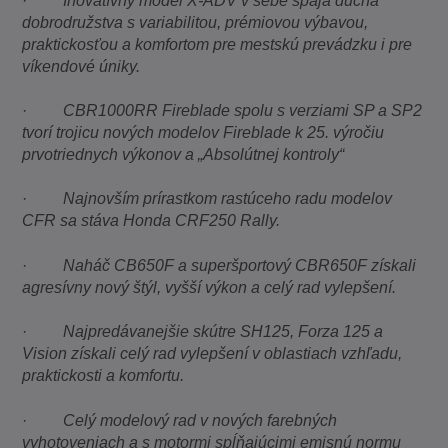
·
Inovatívny model X-ADV v sebe spája ducha
dobrodružstva s variabilitou, prémiovou výbavou,
praktickosťou a komfortom pre mestskú prevádzku i pre
víkendové úniky.
·
CBR1000RR Fireblade spolu s verziami SP a SP2
tvorí trojicu nových modelov Fireblade k 25. výročiu
prvotriednych výkonov a „Absolútnej kontroly“
·
Najnovším prírastkom rastúceho radu modelov
CFR sa stáva Honda CRF250 Rally.
·
Naháč CB650F a superšportový CBR650F získali
agresívny nový štýl, vyšší výkon a celý rad vylepšení.
·
Najpredávanejšie skútre SH125, Forza 125 a
Vision získali celý rad vylepšení v oblastiach vzhľadu,
praktickosti a komfortu.
·
Celý modelový rad v nových farebných
vyhotoveniach a s motormi spĺňajúcimi emisnú normu