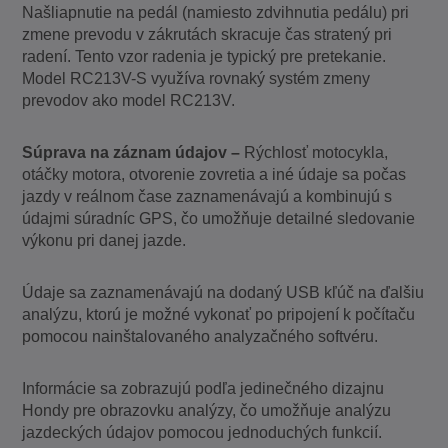
Našliapnutie na pedál (namiesto zdvihnutia pedálu) pri
zmene prevodu v zákrutách skracuje čas stratený pri
radení. Tento vzor radenia je typický pre pretekanie.
Model RC213V-S využíva rovnaký systém zmeny
prevodov ako model RC213V.
Súprava na záznam údajov –
Rýchlosť motocykla,
otáčky motora, otvorenie zovretia a iné údaje sa počas
jazdy v reálnom čase zaznamenávajú a kombinujú s
údajmi súradníc GPS, čo umožňuje detailné sledovanie
výkonu pri danej jazde.
Údaje sa zaznamenávajú na dodaný USB kľúč na ďalšiu
analýzu, ktorú je možné vykonať po pripojení k počítaču
pomocou nainštalovaného analyzačného softvéru.
Informácie sa zobrazujú podľa jedinečného dizajnu
Hondy pre obrazovku analýzy, čo umožňuje analýzu
jazdeckých údajov pomocou jednoduchých funkcií.