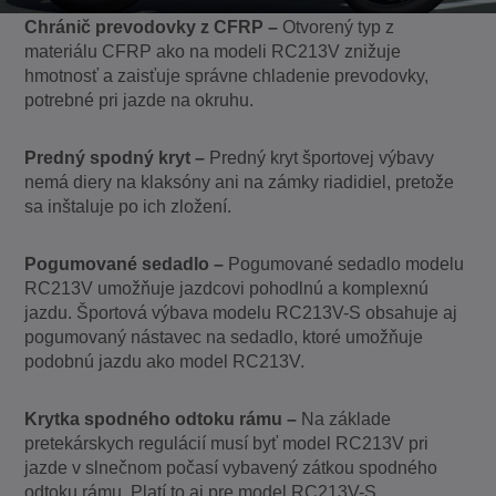
Chránič prevodovky z CFRP –
Otvorený typ z
materiálu CFRP ako na modeli RC213V znižuje
hmotnosť a zaisťuje správne chladenie prevodovky,
potrebné pri jazde na okruhu.
Predný spodný kryt –
Predný kryt športovej výbavy
nemá diery na klaksóny ani na zámky riadidiel, pretože
sa inštaluje po ich zložení.
Pogumované sedadlo –
Pogumované sedadlo modelu
RC213V umožňuje jazdcovi pohodlnú a komplexnú
jazdu. Športová výbava modelu RC213V-S obsahuje aj
pogumovaný nástavec na sedadlo, ktoré umožňuje
podobnú jazdu ako model RC213V.
Krytka spodného odtoku rámu –
Na základe
pretekárskych regulácií musí byť model RC213V pri
jazde v slnečnom počasí vybavený zátkou spodného
odtoku rámu. Platí to aj pre model RC213V-S.