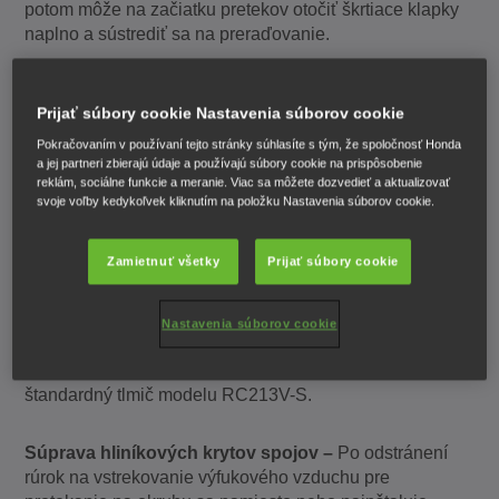
potom môže na začiatku pretekov otočiť škrtiace klapky
naplno a sústrediť sa na preraďovanie.
Žľab predného nárazníka –
Na modeli RC213V vzduch
Prijať súbory cookie Nastavenia súborov cookie
preteká z hornej časti rámu s najvyšším tlakom a smeruje
do motora na zvýšenie zrýchlenia a maximálnej rýchlosti,
Pokračovaním v používaní tejto stránky súhlasíte s tým, že spoločnosť Honda
čím sa zvyšuje tlakový efekt nárazníkov. Po odstránení
a jej partneri zbierajú údaje a používajú súbory cookie na prispôsobenie
reklám, sociálne funkcie a meranie. Viac sa môžete dozvedieť a aktualizovať
predného svetla z modelu RC213V-S a spojení žľabu
svoje voľby kedykoľvek kliknutím na položku Nastavenia súborov cookie.
predného nárazníka s hornou časťou rámu vzniká
tlakový efekt podobný modelu RC213V.
Zamietnuť všetky
Prijať súbory cookie
Tlmič –
Tlmič modelu RC213V-S má rovnaké
usporiadanie ako na modeli RC213V, bez katalyzátora
Nastavenia súborov cookie
alebo s nainštalovaným premenlivým výfukovým
ventilom. Je vyrobený z titánu a asi o 4,8 kg ľahší ako
štandardný tlmič modelu RC213V-S.
Súprava hliníkových krytov spojov –
Po odstránení
rúrok na vstrekovanie výfukového vzduchu pre