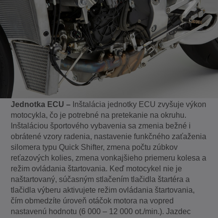
Jednotka ECU –
Inštalácia jednotky ECU
zvyšuje výkon
motocykla, čo je potrebné na pretekanie na okruhu.
Inštaláciou športového vybavenia sa zmenia bežné i
obrátené vzory radenia, nastavenie funkčného zaťaženia
silomera typu Quick Shifter, zmena počtu zúbkov
reťazových kolies, zmena vonkajšieho priemeru kolesa a
režim ovládania štartovania. Keď motocykel nie je
naštartovaný, súčasným stlačením tlačidla štartéra a
tlačidla výberu aktivujete režim ovládania štartovania,
čím obmedzíte úroveň otáčok motora na vopred
nastavenú hodnotu (6 000 – 12 000 ot./min.). Jazdec