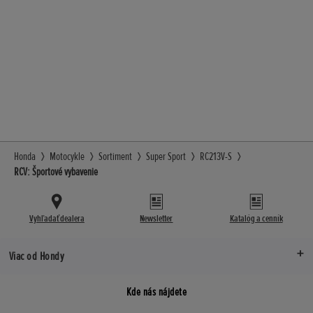
Honda
Motocykle
Sortiment
Super Sport
RC213V-S
RCV: Športové vybavenie
Vyhľadať dealera
Newsletter
Katalóg a cenník
Viac od Hondy
Kde nás nájdete