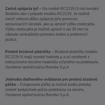
Zadná spájacia tyč –
Na modeli RC213V-S má rovnakú
štruktúru ako v prípade modelu RC213V. Je možné
meniť celkovú dĺžku spájacej tyče pomocou
upravovacích skrutiek, ako aj upraviť výšku motocykla.
Výšku motocykla je možné upraviť o asi 30 mm na
základe vonkajšieho priemeru kolies a preferencií
jazdca.
Predné brzdové platničky –
Brzdové platničky modelu
RC213V-S majú vysoké hodnoty μ a sú vyrobené z
exkluzívneho trecieho materiálu určeného na pretekanie.
Vyrobené spoločnosťou Brembo S.p.A.
Jednotka diaľkového ovládania pre prednú brzdovú
páčku –
Fungovanie páčky je možné podľa potreby
zmeniť kedykoľvek počas pretekania na okruhu.
Vyrobené spoločnosťou Brembo S.p.A.