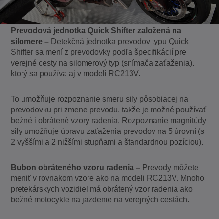
Prevodová jednotka Quick Shifter založená na
silomere –
Detekčná jednotka prevodov typu Quick
Shifter sa mení z prevodovky podľa špecifikácií pre
verejné cesty na silomerový typ (snímača zaťaženia),
ktorý sa používa aj v modeli RC213V.
To umožňuje rozpoznanie smeru sily pôsobiacej na
prevodovku pri zmene prevodu, takže je možné používať
bežné i obrátené vzory radenia. Rozpoznanie magnitúdy
sily umožňuje úpravu zaťaženia prevodov na 5 úrovní (s
2 vyššími a 2 nižšími stupňami a štandardnou pozíciou).
Bubon obráteného vzoru radenia –
Prevody môžete
meniť v rovnakom vzore ako na modeli RC213V. Mnoho
pretekárskych vozidiel má obrátený vzor radenia ako
bežné motocykle na jazdenie na verejných cestách.