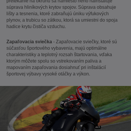
pretekanie na okruhu sa namiesto neho nainštaluje
súprava hliníkových krytov spojov. Súprava obsahuje
lišty a tesnenia, ktoré zabraňujú úniku výfukových
plynov, a trubicu so zátkou, ktorá sa umiestni do spoja
hadice krytu čističa vzduchu.
Zapaľovacia sviečka
- Zapaľovacie sviečky, ktoré sú
súčasťou športového vybavenia, majú optimálne
charakteristiky a teplotný rozsah štartovania, vďaka
ktorým môžete spolu so vstrekovaním paliva a
mapovaním zapaľovania dosiahnuť pri inštalácií
športovej výbavy vysoké otáčky a výkon.