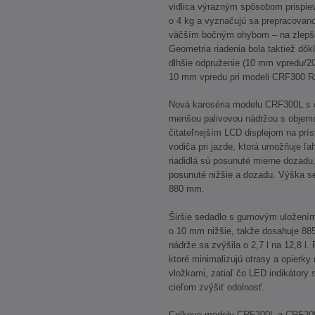
vidlica výrazným spôsobom prispiev
o 4 kg a vyznačujú sa prepracovan
väčším bočným ohybom – na zlepše
Geometria riadenia bola taktiež dô
dlhšie odpruženie (10 mm vpredu/
10 mm vpredu pri modeli CRF300 RA
Nová karoséria modelu CRF300L s 
menšou palivovou nádržou s objemo
čitateľnejším LCD displejom na príst
vodiča pri jazde, ktorá umožňuje ľa
riadidlá sú posunuté mierne dozadu,
posunuté nižšie a dozadu. Výška s
880 mm.
Širšie sedadlo s gumovým uložením
o 10 mm nižšie, takže dosahuje 885
nádrže sa zvýšila o 2,7 l na 12,8 l.
ktoré minimalizujú otrasy a opier
vložkami, zatiaľ čo LED indikátory 
cieľom zvýšiť odolnosť.
Celkovo modely CRF300L a CRF300 