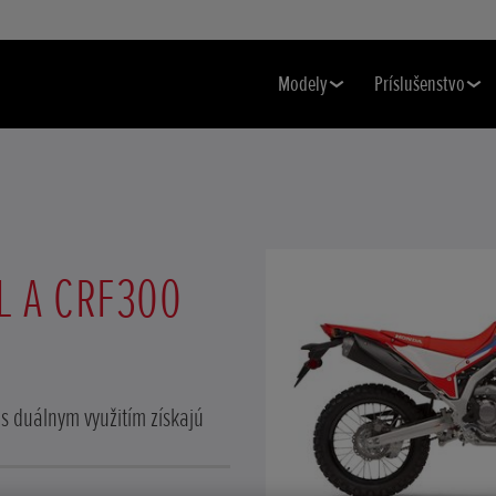
Modely
Príslušenstvo
L A CRF300
 duálnym využitím získajú