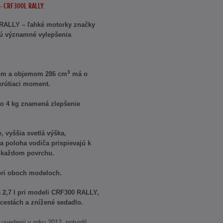
- CRF300L RALLY:
RALLY – ľahké motorky značky
jú významné vylepšenia
3
hom a objemom 286 cm
má o
krútiaci moment.
 o 4 kg znamená zlepšenie
, vyššia svetlá výška,
a poloha vodiča prispievajú k
na každom povrchu.
pri oboch modeloch.
 2,7 l pri modeli CRF300 RALLY,
 cestách a znížené sedadlo.
uvedený v roku 2012, potvrdil