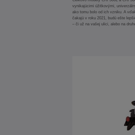
vynikajúcimi úžitkovými, univerzál
ako tomu bolo od ich vzniku. A vďa
čakajú v roku 2021, budú ešte lepš
– či už na vašej ulici, alebo na dru