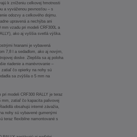
ajú k zníženiu celkovej hmotnosti
ou a vyváženou pevnosťou – s
nie odozvy a celkového dojmu.
kladne upravená a nechýba ani
20 mm vzadu pri modeli CRF300L a
LLY), ako aj vyššia svetlá výška.
ostrými hranami je vybavená
m 7,8 l a sedadlom, ako aj novým,
rojovej doske. Zlepšila sa aj poloha
hšie riadenie a manévrovanie –
 zatiaľ čo opierky na nohy sú
edadla sa zvýšila o 5 mm na
 pri modeli CRF300 RALLY je teraz
 mm, zatiaľ čo kapacita palivovej
 Riadidlá obsahujú interné závažia,
ky na nohy sú vybavené gumenými
sú teraz flexibilne namontované s
RALLY zostávajú aj naďalej