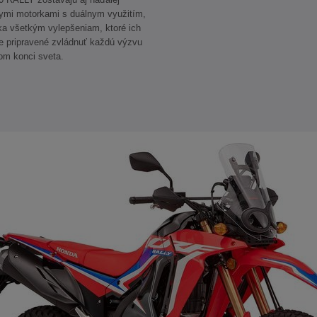
nymi motorkami s duálnym využitím,
ka všetkým vylepšeniam, ktoré ich
ie pripravené zvládnuť každú výzvu
hom konci sveta.