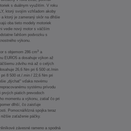
toriek s duálnym využitím. V roku
LY, ktorý svojím vzhľadom akoby
 a ktorý je zameraný skôr na dlhšie
kajú oba tieto modely motoriek
i vedie nový motor s väčším
odstatne ľahšom podvozku s
tnostného výkonu.
3
otor s objemom 286 cm
a
rmu EURO5 a dosahuje výkon až
 väčšiemu zdvihu má až o celých
dosahuje 26,6 Nm pri 6 500 ot./min
pri 8 500 ot./.min / 22,6 Nm pri
epšie „dýchať“ vďaka novému
 prepracovanému systému prívodu
i prvých piatich prevodoch
ho momentu a výkonu, zatiaľ čo pri
pomer dlhší, čo zaisťuje
losti. Pomocná/klzná spojka teraz
 nižšie zaťaženie páčky.
hliníkové závesné rameno a spodná