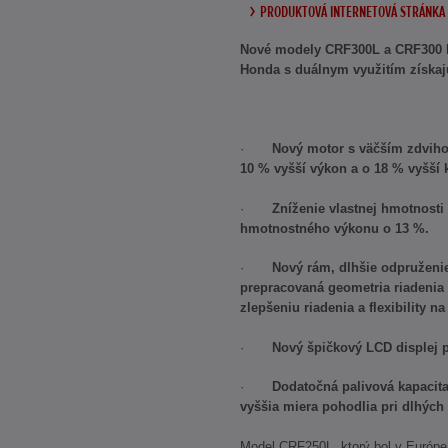
PRODUKTOVÁ INTERNETOVÁ STRÁNKA 
Nové modely CRF300L a CRF300 
Honda s duálnym využitím získa
·
Nový motor s väčším zdvi
10 % vyšší výkon a o 18 % vyšší 
·
Zníženie vlastnej hmotnosti
hmotnostného výkonu o 13 %.
·
Nový rám, dlhšie odpruženie
prepracovaná geometria riadenia 
zlepšeniu riadenia a flexibility 
·
Nový špičkový LCD displej 
·
Dodatočná palivová kapacita
vyššia miera pohodlia pri dlhých
Model CRF250L, ktorý bol v Európe 