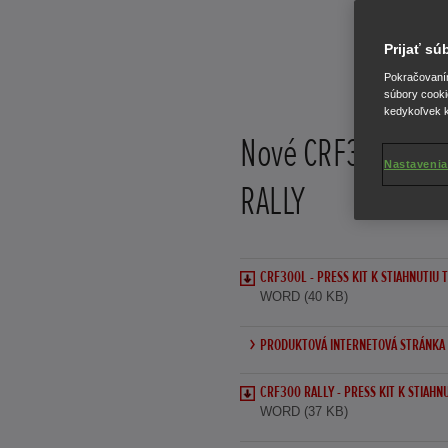
Prijať s
Pokračovaním 
súbory cooki
kedykoľvek k
Nové CRF300L a 
Nastavenia
RALLY
CRF300L - PRESS KIT K STIAHNUTIU T
WORD (40 KB)
PRODUKTOVÁ INTERNETOVÁ STRÁNKA 
CRF300 RALLY - PRESS KIT K STIAHNU
WORD (37 KB)