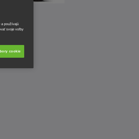
e a používajú
ovať svoje voľby
úbory cookie