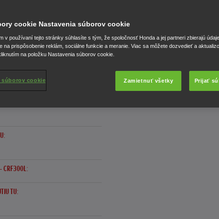
úbory cookie Nastavenia súborov cookie
v používaní tejto stránky súhlasíte s tým, že spoločnosť Honda a jej partneri zbierajú údaj
e na prispôsobenie reklám, sociálne funkcie a meranie. Viac sa môžete dozvedieť a aktualiz
liknutím na položku Nastavenia súborov cookie.
CRF300
 súborov cookie
Zamietnuť všetky
Prijať s
U:
- CRF300L:
TIU TU: