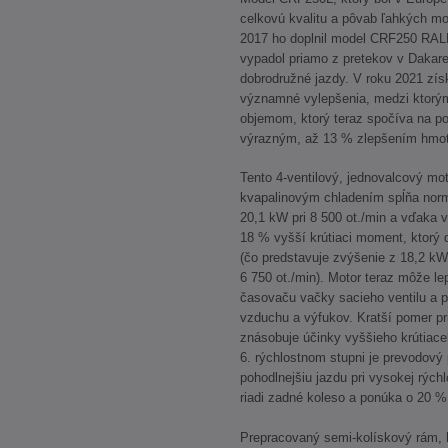
celkovú kvalitu a pôvab ľahkých mo
2017 ho doplnil model CRF250 RAL
vypadol priamo z pretekov v Dakare
dobrodružné jazdy. V roku 2021 zís
významné vylepšenia, medzi ktorým
objemom, ktorý teraz spočíva na p
výrazným, až 13 % zlepšením hmo
Tento 4-ventilový, jednovalcový m
kvapalinovým chladením spĺňa no
20,1 kW pri 8 500 ot./min a vďaka
18 % vyšší krútiaci moment, ktorý 
(čo predstavuje zvýšenie z 18,2 kW 
6 750 ot./min). Motor teraz môže l
časovaču vačky sacieho ventilu a
vzduchu a výfukov. Kratší pomer pr
znásobuje účinky vyššieho krútiace
6. rýchlostnom stupni je prevodový 
pohodlnejšiu jazdu pri vysokej rých
riadi zadné koleso a ponúka o 20 %
Prepracovaný semi-kolískový rám, 