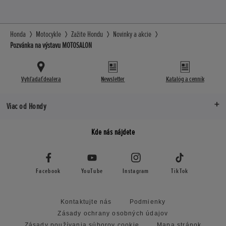
Honda
Motocykle
Zažite Hondu
Novinky a akcie
Pozvánka na výstavu MOTOSALON
Vyhľadať dealera
Newsletter
Katalóg a cenník
Viac od Hondy
Kde nás nájdete
Facebook
YouTube
Instagram
TikTok
Kontaktujte nás
Podmienky
Zásady ochrany osobných údajov
Zásady používania súborov cookie
Mapa stránok