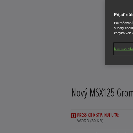
Prijať s
Pokračovaním 
súbory cooki
kedykoľvek k
Nastavenia
Nový MSX125 Gro
PRESS KIT K STIAHNUTIU TU:
WORD (39 KB)