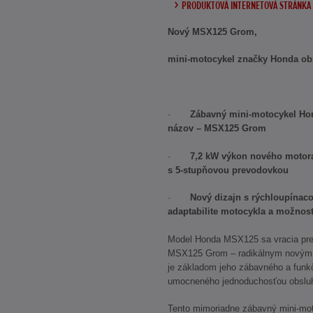
PRODUKTOVÁ INTERNETOVÁ STRÁNKA
Nový MSX125 Grom,
mini-motocykel značky Honda ob
·
Zábavný mini-motocykel Hon
názov – MSX125 Grom
·
7,2 kW výkon nového motora
s 5-stupňovou prevodovkou
·
Nový dizajn s rýchloupínaco
adaptabilite motocykla a možnos
Model Honda MSX125 sa vracia pr
MSX125 Grom – radikálnym novým 
je základom jeho zábavného a funk
umocneného jednoduchosťou obslu
Tento mimoriadne zábavný mini-mot