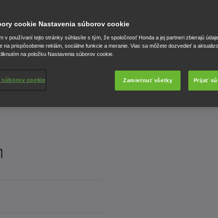
úbory cookie Nastavenia súborov cookie
v používaní tejto stránky súhlasíte s tým, že spoločnosť Honda a jej partneri zbierajú údaj
e na prispôsobenie reklám, sociálne funkcie a meranie. Viac sa môžete dozvedieť a aktualiz
liknutím na položku Nastavenia súborov cookie.
 súborov cookie
Zamietnuť všetky
Prijať s
m