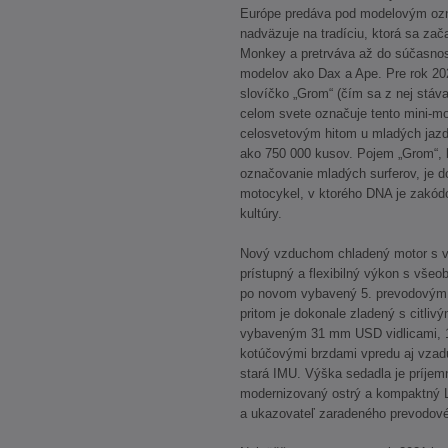
Európe predáva pod modelovým oz
nadväzuje na tradíciu, ktorá sa za
Monkey a pretrváva až do súčasno
modelov ako Dax a Ape. Pre rok 20
slovíčko „Grom“ (čím sa z nej stá
celom svete označuje tento mini-mot
celosvetovým hitom u mladých jazd
ako 750 000 kusov. Pojem „Grom“, k
označovanie mladých surferov, je 
motocykel, v ktorého DNA je zakód
kultúry.
Nový vzduchom chladený motor s 
prístupný a flexibilný výkon s všeo
po novom vybavený 5. prevodovým
pritom je dokonale zladený s citli
vybaveným 31 mm USD vidlicami, 1
kotúčovými brzdami vpredu aj vza
stará IMU. Výška sedadla je príjem
modernizovaný ostrý a kompaktný 
a ukazovateľ zaradeného prevodové