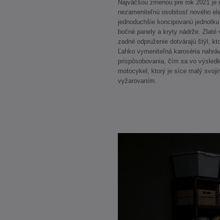
Najväčšou zmenou pre rok 2021 je r
nezameniteľnú osobitosť nového el
jednoduchšie koncipovanú jednotk
bočné panely a kryty nádrže. Zlaté 
zadné odpruženie dotvárajú štýl, kt
Ľahko vymeniteľná karoséria nahráv
prispôsobovania, čím sa vo výsledk
motocykel, ktorý je síce malý svoji
vyžarovaním.