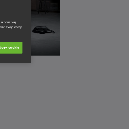
e a používajú
ovať svoje voľby
úbory cookie