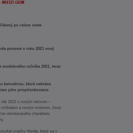
 - MSX125 GROM:
ľúbený po celom svete
da ponesie v roku 2021 nový
 modelového ročníka 2021, teraz
u karosériou, ktorá nahráva
tiam jeho prispôsobovania
e rok 2021 s novým názvom –
vzhľadom a novým motorom, ktorý
čne orientovaného charakteru
hy.
ocykel značky Honda, ktorý sa v