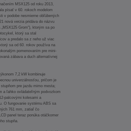
načením MSX125 od roku 2013,
čala písať v 60. rokoch modelom
sti v podobe nesmierne obľúbených
21 nová verzia pridáva do názvu
va „MSX125 Grom“), ktorým sa po
ocykel, ktorý sa stal
cov a predalo sa z neho už viac
torý sa od 60. rokov používa na
dokonalým pomenovaním pre mini-
ovaná zábava a duch alternatívnej
výkonom 7,2 kW kombinuje
becnou univerzálnosťou, pričom je
 stupňom pre jazdu mimo mesta;
vým a ľahko ovládateľným podvozkom
2-palcovými kolesami a
du. O fungovanie systému ABS sa
ných 761 mm, zatiaľ čo
LCD panel teraz ponúka otáčkomer
ho stupňa.