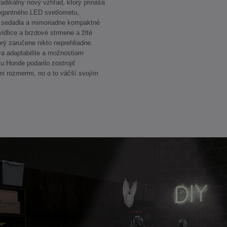
adikálny nový vzhľad, ktorý prináša
egantného LED svetlometu,
u sedadla a mimoriadne kompaktné
vidlice a brzdové strmene a žlté
orý zaručene nikto neprehliadne.
a adaptabilite a možnostiam
u Honde podarilo zostrojiť
mi rozmermi, no o to väčší svojím