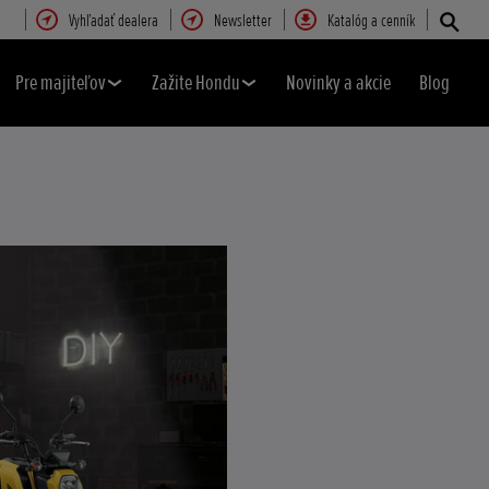
Vyhľadať dealera
Newsletter
Katalóg a cenník
Pre majiteľov
Zažite Hondu
Novinky a akcie
Blog