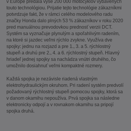
v Európe predala vyše 200 000 motocyklov vybavených
touto technológiou. Prijatie tejto technológie zákazníkmi
potvrdzuje fakt, že v rámci celého modelového radu
značky Honda dalo plných 53 % zákazníkov v roku 2020
pred manuálnou prevodovkou prednosť verzii DCT.
Systém sa vyznačuje plynulým a spoľahlivým radením,
na ktoré si jazdec veľmi rýchlo zvykne. Využíva dve
spojky: jednu na rozjazd a pre 1., 3. a 5. rýchlostný
stupeň a druhú pre 2., 4. a 6. rýchlostný stupeň. Hlavný
hriadeľ jednej spojky sa nachádza vnútri druhého, čo
umožnilo dosiahnuť veľmi kompaktné rozmery.
Každá spojka je nezávisle riadená vlastným
elektrohydraulickým okruhom. Pri radení systém predvolí
požadovaný rýchlostný stupeň pomocou spojky, ktorá sa
v danom okamihu nepoužíva. Prvá spojka sa následne
elektronicky odpojí a v rovnakom okamihu sa pripojí
spojka druhá.