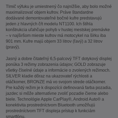
Tlmič výfuku je umiestnený čo najnižšie, aby bolo možné
maximalizovať objem kufrov. Práve štandardne
dodávané demontovateľné bočné kufre predstavujú
jeden z hlavných čŕt modelu NT1100. Ich štíhla
konštrukcia uľahčuje pohyb v hustej mestskej premávke
– v najširšom mieste kufrov má motocykel na šírku iba
901 mm. Kufre majú objem 33 litrov (ľavý) a 32 litrov
(pravý).
Jasný a dobre čitateľný 6,5-palcový TFT dotykový displej
ponúka 3 režimy zobrazenia údajov; GOLD zobrazuje
všetky číselné údaje a informácie o zvolených režimoch.
SILVER kladie dôraz na ukazovateľ rýchlosti a
otáčkomer, BRONZE má vo svojom strede otáčkomer.
Pre každý režim je k dispozícii definovaná farba pozadia,
jazdec si môže alternatívne zvoliť pozadie čierne alebo
biele. Technológie Apple CarPlay®, Android Auto® a
konektivita prostredníctvom Bluetooth umožňujú
prostredníctvom TFT displeja prístup k funkciám
smartfónu.