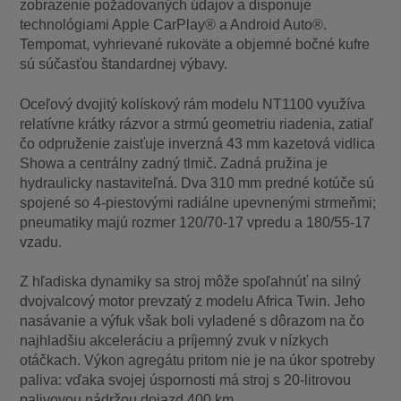
zobrazenie požadovaných údajov a disponuje
technológiami Apple CarPlay® a Android Auto®.
Tempomat, vyhrievané rukoväte a objemné bočné kufre
sú súčasťou štandardnej výbavy.
Oceľový dvojitý kolískový rám modelu NT1100 využíva
relatívne krátky rázvor a strmú geometriu riadenia, zatiaľ
čo odpruženie zaisťuje inverzná 43 mm kazetová vidlica
Showa a centrálny zadný tlmič. Zadná pružina je
hydraulicky nastaviteľná. Dva 310 mm predné kotúče sú
spojené so 4-piestovými radiálne upevnenými strmeňmi;
pneumatiky majú rozmer 120/70-17 vpredu a 180/55-17
vzadu.
Z hľadiska dynamiky sa stroj môže spoľahnúť na silný
dvojvalcový motor prevzatý z modelu Africa Twin. Jeho
nasávanie a výfuk však boli vyladené s dôrazom na čo
najhladšiu akceleráciu a príjemný zvuk v nízkych
otáčkach. Výkon agregátu pritom nie je na úkor spotreby
paliva: vďaka svojej úspornosti má stroj s 20-litrovou
palivovou nádržou dojazd 400 km.