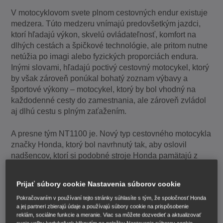
V motocyklovom svete plnom cestovných endur existuje
medzera. Túto medzeru vnímajú predovšetkým jazdci,
ktorí hľadajú výkon, skvelú ovládateľnosť, komfort na
dlhých cestách a špičkové technológie, ale pritom nutne
netúžia po imagi alebo fyzických proporciách endura.
Inými slovami, hľadajú poctivý cestovný motocykel, ktorý
by však zároveň ponúkal bohatý zoznam výbavy a
športové výkony – motocykel, ktorý by bol vhodný na
každodenné cesty do zamestnania, ale zároveň zvládol
aj dlhú cestu s plným zaťažením.
A presne tým NT1100 je. Nový typ cestovného motocykla
značky Honda, ktorý bol navrhnutý tak, aby oslovil
nadšencov, ktorí si podobné stroje Honda pamätajú z
minulosti, ale ktorý by zároveň prilákal aj omnoho
mladších jazdcov. Vzhľadom na to, že ako základ
Prijať súbory cookie Nastavenia súborov cookie
poslúžili rám a charakterný dvojvalcový motor z
CRF1100L Africa Twin, sú vzrušujúce výkony zaručené.
Pokračovaním v používaní tejto stránky súhlasíte s tým, že spoločnosť Honda
a jej partneri zbierajú údaje a používajú súbory cookie na prispôsobenie
Okrem toho stroj ponúka prvky, ktoré posilňujú a zvyšujú
reklám, sociálne funkcie a meranie. Viac sa môžete dozvedieť a aktualizovať
príťažlivosť každého motocykla.