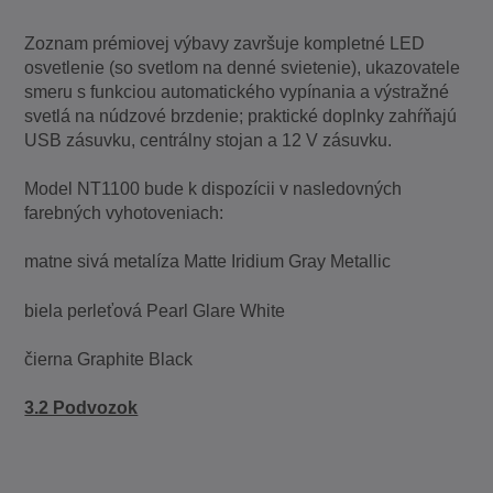
Zoznam prémiovej výbavy završuje kompletné LED
osvetlenie (so svetlom na denné svietenie), ukazovatele
smeru s funkciou automatického vypínania a výstražné
svetlá na núdzové brzdenie; praktické doplnky zahŕňajú
USB zásuvku, centrálny stojan a 12 V zásuvku.
Model NT1100 bude k dispozícii v nasledovných
farebných vyhotoveniach:
matne sivá metalíza Matte Iridium Gray Metallic
biela perleťová Pearl Glare White
čierna Graphite Black
3.2 Podvozok