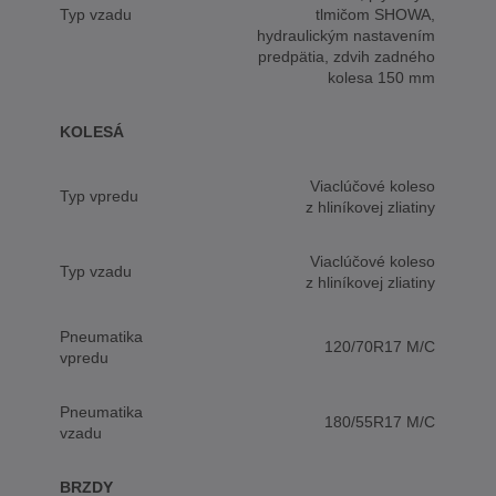
Typ vzadu
tlmičom SHOWA,
hydraulickým nastavením
predpätia, zdvih zadného
kolesa 150 mm
KOLESÁ
Viaclúčové koleso
Typ vpredu
z hliníkovej zliatiny
Viaclúčové koleso
Typ vzadu
z hliníkovej zliatiny
Pneumatika
120/70R17 M/C
vpredu
Pneumatika
180/55R17 M/C
vzadu
BRZDY