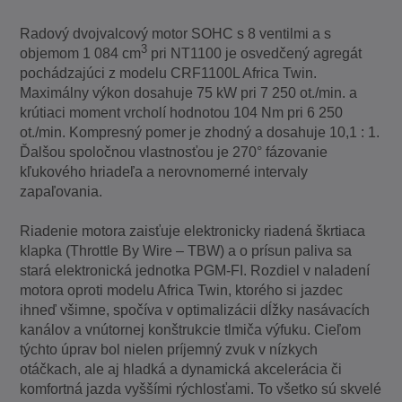
Radový dvojvalcový motor SOHC s 8 ventilmi a s
3
objemom 1 084 cm
pri NT1100 je osvedčený agregát
pochádzajúci z modelu CRF1100L Africa Twin.
Maximálny výkon dosahuje 75 kW pri 7 250 ot./min. a
krútiaci moment vrcholí hodnotou 104 Nm pri 6 250
ot./min. Kompresný pomer je zhodný a dosahuje 10,1 : 1.
Ďalšou spoločnou vlastnosťou je 270° fázovanie
kľukového hriadeľa a nerovnomerné intervaly
zapaľovania.
Riadenie motora zaisťuje elektronicky riadená škrtiaca
klapka (Throttle By Wire – TBW) a o prísun paliva sa
stará elektronická jednotka PGM-FI. Rozdiel v naladení
motora oproti modelu Africa Twin, ktorého si jazdec
ihneď všimne, spočíva v optimalizácii dĺžky nasávacích
kanálov a vnútornej konštrukcie tlmiča výfuku. Cieľom
týchto úprav bol nielen príjemný zvuk v nízkych
otáčkach, ale aj hladká a dynamická akcelerácia či
komfortná jazda vyššími rýchlosťami. To všetko sú skvelé