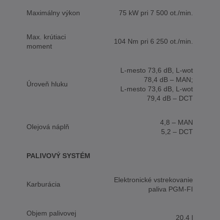
Maximálny výkon
75 kW pri 7 500 ot./min.
Max. krútiaci
104 Nm pri 6 250 ot./min.
moment
L-mesto 73,6 dB, L-wot
78,4 dB – MAN;
Úroveň hluku
L-mesto 73,6 dB, L-wot
79,4 dB – DCT
4,8 – MAN
Olejová náplň
5,2 – DCT
PALIVOVÝ SYSTÉM
Elektronické vstrekovanie
Karburácia
paliva PGM-FI
Objem palivovej
20,4 l