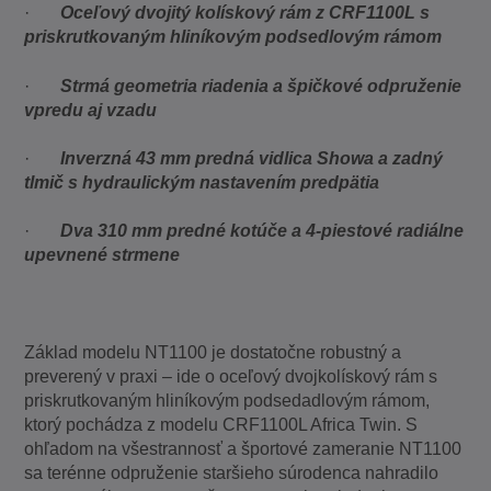
·
Oceľový dvojitý kolískový rám z CRF1100L s
priskrutkovaným hliníkovým podsedlovým rámom
·
Strmá geometria riadenia a špičkové odpruženie
vpredu aj vzadu
·
Inverzná 43 mm predná vidlica Showa a zadný
tlmič s hydraulickým nastavením predpätia
·
Dva 310 mm predné kotúče a 4-piestové radiálne
upevnené strmene
Základ modelu NT1100 je dostatočne robustný a
preverený v praxi – ide o oceľový dvojkolískový rám s
priskrutkovaným hliníkovým podsedadlovým rámom,
ktorý pochádza z modelu CRF1100L Africa Twin. S
ohľadom na všestrannosť a športové zameranie NT1100
sa terénne odpruženie staršieho súrodenca nahradilo