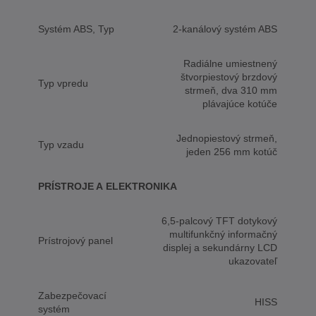
Systém ABS, Typ
2-kanálový systém ABS
Radiálne umiestnený
štvorpiestový brzdový
Typ vpredu
strmeň, dva 310 mm
plávajúce kotúče
Jednopiestový strmeň,
Typ vzadu
jeden 256 mm kotúč
PRÍSTROJE A ELEKTRONIKA
6,5-palcový TFT dotykový
multifunkčný informačný
Prístrojový panel
displej a sekundárny LCD
ukazovateľ
Zabezpečovací
HISS
systém