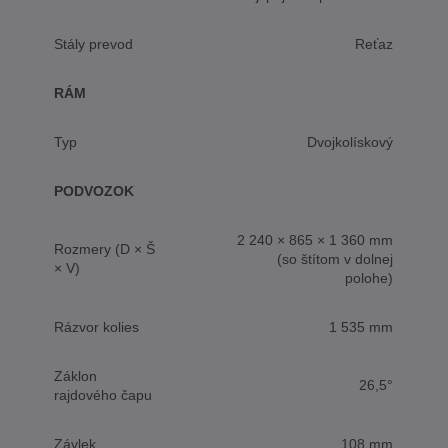
Stály prevod
Reťaz
RÁM
Typ
Dvojkolískový
PODVOZOK
2 240 × 865 × 1 360 mm
Rozmery (D × Š
(so štítom v dolnej
× V)
polohe)
Rázvor kolies
1 535 mm
Záklon
26,5°
rajdového čapu
Závlek
108 mm