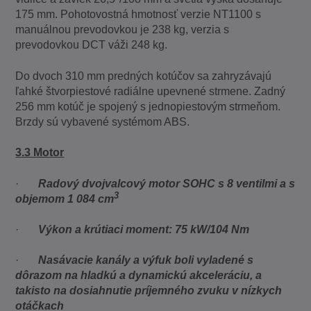
175 mm. Pohotovostná hmotnosť verzie NT1100 s
manuálnou prevodovkou je 238 kg, verzia s
prevodovkou DCT váži 248 kg.
Do dvoch 310 mm predných kotúčov sa zahryzávajú
ľahké štvorpiestové radiálne upevnené strmene. Zadný
256 mm kotúč je spojený s jednopiestovým strmeňom.
Brzdy sú vybavené systémom ABS.
3.3 Motor
·
Radový dvojvalcový motor SOHC s 8 ventilmi a s
3
objemom 1 084 cm
·
Výkon a krútiaci moment: 75 kW/104 Nm
·
Nasávacie kanály a výfuk boli vyladené s
dôrazom na hladkú a dynamickú akceleráciu, a
takisto na dosiahnutie príjemného zvuku v nízkych
otáčkach