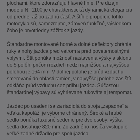
plochami, ktoré zdôrazňujú hlavné línie. Pre dizajn
modelu NT1100 je charakteristická dynamická elegancia
od prednej až po zadnú časť. A štíhle proporcie tohto
motocykla sú, samozrejme, zároveň funkčné, výsledkom
čoho je prvotriedny zážitok z jazdy.
Štandardne montované horné a dolné deflektory chránia
ruky a nohy jazdca pred vetrom a pred poveternostnými
vplyvmi. Štít ponúka možnosť nastavenia výšky a sklonu
do 5 polôh, pričom rozdiel medzi najnižšou a najvyššou
polohou je 164 mm. V dolnej polohe je prúd vzduchu
smerovaný do oblasti ramien, v najvyššej polohe zas štít
odkláňa prúd vzduchu cez prilbu jazdca. Súčasťou
štandardnej výbavy sú vyhrievané rukoväte aj tempomat.
Jazdec po usadení sa za riadidlá do stroja „zapadne“ a
vďaka kapotáži je výborne chránený. Široké a hrubé
sedlo ponúka luxusné sedenie pre dve osoby; výška
sedla dosahuje 820 mm. Zo zadného nosiča vystupuje
veľké zadné držadlo pre spolujazdca.