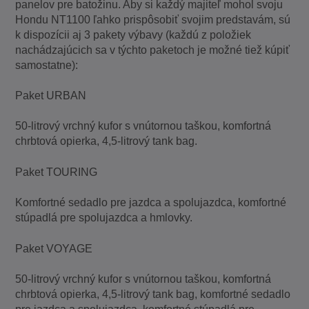
panelov pre batožinu. Aby si každý majiteľ mohol svoju
Hondu NT1100 ľahko prispôsobiť svojim predstavám, sú
k dispozícii aj 3 pakety výbavy (každú z položiek
nachádzajúcich sa v týchto paketoch je možné tiež kúpiť
samostatne):
Paket URBAN
50-litrový vrchný kufor s vnútornou taškou, komfortná
chrbtová opierka, 4,5-litrový tank bag.
Paket TOURING
Komfortné sedadlo pre jazdca a spolujazdca, komfortné
stúpadlá pre spolujazdca a hmlovky.
Paket VOYAGE
50-litrový vrchný kufor s vnútornou taškou, komfortná
chrbtová opierka, 4,5-litrový tank bag, komfortné sedadlo