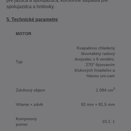
pre jazdca a spolujazdca, komfortné stúpadlá pre
spolujazdca a hmlovky.
5. Technické parametre
MOTOR
Kvapalinou chladený
štvortaktný radový
dvojvalec s 8 ventilmi,
Typ
270° fázovaním
kľukových hriadeľov a
hlavou uni-cam
3
Zdvihový objem
1 084 cm
Vŕtanie × zdvih
92 mm × 81,5 mm
Kompresný
10,1: 1
pomer