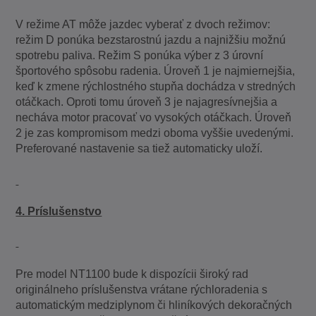
V režime AT môže jazdec vyberať z dvoch režimov:
režim D ponúka bezstarostnú jazdu a najnižšiu možnú
spotrebu paliva. Režim S ponúka výber z 3 úrovní
športového spôsobu radenia. Úroveň 1 je najmiernejšia,
keď k zmene rýchlostného stupňa dochádza v stredných
otáčkach. Oproti tomu úroveň 3 je najagresívnejšia a
necháva motor pracovať vo vysokých otáčkach. Úroveň
2 je zas kompromisom medzi oboma vyššie uvedenými.
Preferované nastavenie sa tiež automaticky uloží.
4. Príslušenstvo
Pre model NT1100 bude k dispozícii široký rad
originálneho príslušenstva vrátane rýchloradenia s
automatickým medziplynom či hliníkových dekoračných