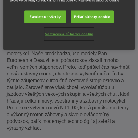
svoje voľby kedykoľvek kliknutím na položku Nastavenia súborov cookie.
Zamietnuť všetky
Prijať súbory cookie
Koji Kiyono, vedúci projektu NT1100, k tomu uviedol:
Nastavenia súborov cookie
„V spoločnosti Honda sa už mnoho rokov dôsledne
staráme o jazdcov, ktorí chcú ‚tradičný‘ cestovný
motocykel. Naše predchádzajúce modely Pan
European a Deauville si počas rokov získali mnoho
veľmi verných stúpencov. Preto, keď prišiel čas navrhnúť
nový cestovný model, chceli sme vytvoriť niečo, čo by
týchto záujemcov o tradičné cestovné stroje oslovilo a
zaujalo. Zároveň sme však chceli vyvolať túžbu u
jazdcov všetkých vekových skupín a všetkých chutí, ktorí
hľadajú celkom nový, všestranný a zábavný motocykel.
Preto sme vytvorili novú NT1100, ktorá ponúka moderný
a výkonný motor, zábavný a skvelo ovládateľný
podvozok, balík moderných technológií aj svieži a
výrazný vzhľad.