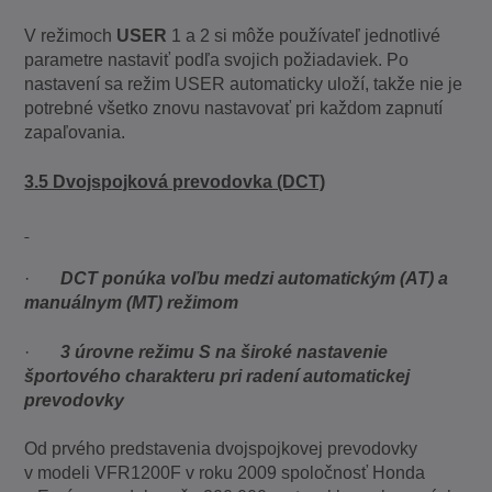
V režimoch
USER
1 a 2 si môže používateľ jednotlivé
parametre nastaviť podľa svojich požiadaviek. Po
nastavení sa režim USER automaticky uloží, takže nie je
potrebné všetko znovu nastavovať pri každom zapnutí
zapaľovania.
3.5 Dvojspojková prevodovka (DCT)
·
DCT ponúka voľbu medzi automatickým (AT) a
manuálnym (MT) režimom
·
3 úrovne režimu S na široké nastavenie
športového charakteru pri radení automatickej
prevodovky
Od prvého predstavenia dvojspojkovej prevodovky
v modeli VFR1200F v roku 2009 spoločnosť Honda