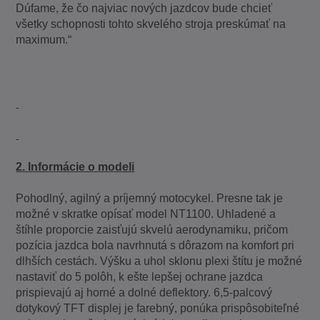
Dúfame, že čo najviac nových jazdcov bude chcieť
všetky schopnosti tohto skvelého stroja preskúmať na
maximum.“
2. Informácie o modeli
Pohodlný, agilný a príjemný motocykel. Presne tak je
možné v skratke opísať model NT1100. Uhladené a
štíhle proporcie zaisťujú skvelú aerodynamiku, pričom
pozícia jazdca bola navrhnutá s dôrazom na komfort pri
dlhších cestách. Výšku a uhol sklonu plexi štítu je možné
nastaviť do 5 polôh, k ešte lepšej ochrane jazdca
prispievajú aj horné a dolné deflektory. 6,5-palcový
dotykový TFT displej je farebný, ponúka prispôsobiteľné