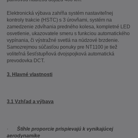
Elektronická výbava zahŕňa systém nastaviteľnej
kontroly trakcie (HSTC) s 3 úrovňami, systém na
zamedzenie zdvíhania predného kolesa, kompletné LED
osvetlenie, ukazovatele smeru s funkciou automatického
vypínania, či výstražné svetlá na núdzové brzdenie.
Samozrejmou súčasťou ponuky pre NT1100 je tiež
voliteľná šesťstupňová dvojspojková automatická
prevodovka DCT.
3. Hlavné vlastnosti
3.1 Vzhľad a výbava
·
Štíhle proporcie prispievajú k vynikajúcej
aerodynamike