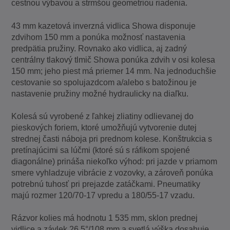
cestnou výbavou a strmšou geometriou riadenia.
43 mm kazetová inverzná vidlica Showa disponuje
zdvihom 150 mm a ponúka možnosť nastavenia
predpätia pružiny. Rovnako ako vidlica, aj zadný
centrálny tlakový tlmič Showa ponúka zdvih v osi kolesa
150 mm; jeho piest má priemer 14 mm. Na jednoduchšie
cestovanie so spolujazdcom a/alebo s batožinou je
nastavenie pružiny možné hydraulicky na diaľku.
Kolesá sú vyrobené z ľahkej zliatiny odlievanej do
pieskových foriem, ktoré umožňujú vytvorenie dutej
strednej časti náboja pri prednom kolese. Konštrukcia s
pretínajúcimi sa lúčmi (ktoré sú s ráfikom spojené
diagonálne) prináša niekoľko výhod: pri jazde v priamom
smere vyhladzuje vibrácie z vozovky, a zároveň ponúka
potrebnú tuhosť pri prejazde zatáčkami. Pneumatiky
majú rozmer 120/70-17 vpredu a 180/55-17 vzadu.
Rázvor kolies má hodnotu 1 535 mm, sklon prednej
vidlice a závlek 26,5°/108 mm a svetlá výška dosahuje