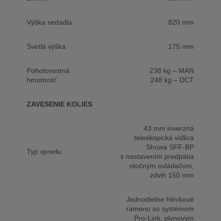
Výška sedadla
820 mm
Svetlá výška
175 mm
Pohotovostná
238 kg – MAN
hmotnosť
248 kg – DCT
ZAVESENIE KOLIES
43 mm inverzná
teleskopická vidlica
Showa SFF-BP
Typ vpredu
s nastavením predpätia
otočným ovládačom,
zdvih 150 mm
Jednodielne hliníkové
rameno so systémom
Pro-Link, plynovým