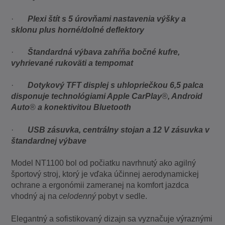
·
Plexi štít s 5 úrovňami nastavenia výšky a
sklonu plus horné/dolné deflektory
·
Štandardná výbava zahŕňa bočné kufre,
vyhrievané rukoväti a tempomat
·
Dotykový TFT displej s uhlopriečkou 6,5 palca
disponuje technológiami Apple CarPlay
®
, Android
Auto
®
a konektivitou Bluetooth
·
USB zásuvka, centrálny stojan a 12 V zásuvka v
štandardnej výbave
Model NT1100 bol od počiatku navrhnutý ako agilný
športový stroj, ktorý je vďaka účinnej aerodynamickej
ochrane a ergonómii zameranej na komfort jazdca
vhodný aj na
celodenný
pobyt v sedle.
Elegantný a sofistikovaný dizajn sa vyznačuje výraznými