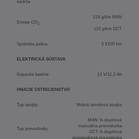
nádrže
116 g/km MAN
Emisie CO
2
110 g/km DCT
Spotreba paliva
5 l/100 km
ELEKTRICKÁ SÚSTAVA
Kapacita batérie
12 V/11,2 Ah
HNACIE ÚSTROJENSTVO
Typ spojky
Mokrá lamelová spojka
MAN: 6-stupňová
manuálna prevodovka
Typ prevodovky
DCT: 6-stupňová
dvojspojková prevodovka