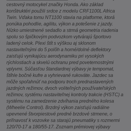
cestovný motocykel značky Honda. Ako základ
konštruktéri použili srdce z modelu CRF1100L Africa
Twin. Vďaka tomu NT1100 stavia na platforme, ktorá
ponúka pohodlie, agilitu, výkon a potešenie z jazdy.
Nízko umiestnené sedadlo a strmá geometria riadenia
spolu so špičkovým podvozkom vytvárajú športovo
ladený celok. Plexi štít s výškou aj sklonom
nastaviteľnými do 5 polôh a horné/dolné deflektory
zaisťujú vynikajúcu aerodynamiku pri vysokých
rýchlostiach a skvelú ochranu pred poveternostnými
vplyvmi. Súčasťou štandardnej výbavy je tempomat,
štíhle bočné kufre a vyhrievané rukoväte. Jazdec sa
môže spoľahnúť na podporu troch prednastavených
jazdných režimov, dvoch voliteľných používateľských
režimov, systému nastaviteľnej kontroly trakcie (HSTC) a
systému na zamedzenie zdvíhania predného kolesa
(Wheelie Control). Brzdný výkon zaisťujú radiálne
upevnené štvorpiestové predné brzdové strmene, o
priľnavosť k vozovke sa starajú pneumatiky s rozmermi
120/70-17 a 180/55-17. Zoznam prémiovej výbavy