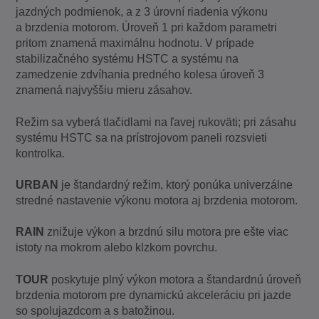
jazdných podmienok, a z 3 úrovní riadenia výkonu
a brzdenia motorom. Úroveň 1 pri každom parametri
pritom znamená maximálnu hodnotu. V prípade
stabilizačného systému HSTC a systému na
zamedzenie zdvíhania predného kolesa úroveň 3
znamená najvyššiu mieru zásahov.
Režim sa vyberá tlačidlami na ľavej rukoväti; pri zásahu
systému HSTC sa na prístrojovom paneli rozsvieti
kontrolka.
URBAN
je štandardný režim, ktorý ponúka univerzálne
stredné nastavenie výkonu motora aj brzdenia motorom.
RAIN
znižuje výkon a brzdnú silu motora pre ešte viac
istoty na mokrom alebo klzkom povrchu.
TOUR
poskytuje plný výkon motora a štandardnú úroveň
brzdenia motorom pre dynamickú akceleráciu pri jazde
so spolujazdcom a s batožinou.