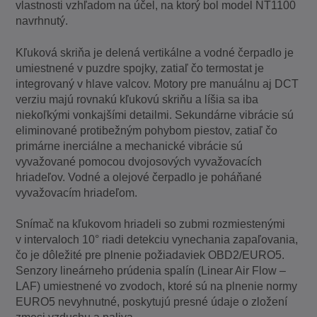
vlastnosti vzhľadom na účel, na ktorý bol model NT1100
navrhnutý.
Kľuková skriňa je delená vertikálne a vodné čerpadlo je
umiestnené v puzdre spojky, zatiaľ čo termostat je
integrovaný v hlave valcov. Motory pre manuálnu aj DCT
verziu majú rovnakú kľukovú skriňu a líšia sa iba
niekoľkými vonkajšími detailmi. Sekundárne vibrácie sú
eliminované protibežným pohybom piestov, zatiaľ čo
primárne inerciálne a mechanické vibrácie sú
vyvažované pomocou dvojosových vyvažovacích
hriadeľov. Vodné a olejové čerpadlo je poháňané
vyvažovacím hriadeľom.
Snímač na kľukovom hriadeli so zubmi rozmiestenými
v intervaloch 10° riadi detekciu vynechania zapaľovania,
čo je dôležité pre plnenie požiadaviek OBD2/EURO5.
Senzory lineárneho prúdenia spalín (Linear Air Flow –
LAF) umiestnené vo zvodoch, ktoré sú na plnenie normy
EURO5 nevyhnutné, poskytujú presné údaje o zložení