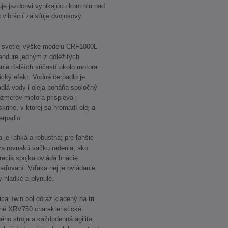
je jazdcovi vynikajúcu kontrolu nad
 vibrácií zaisťuje dvojosový
ej svetlej výške modelu CRF1000L
 endure jedným z dôležitých
nie ďalších súčastí okolo motora
ický efekt. Vodné čerpadlo je
dlá vody i oleja poháňa spoločný
zmerov motora prispieva i
krine, v ktorej sa hromadí olej a
erpadlo.
je ľahká a robustná; pre ľahšie
a rovnakú vačku radenia, ako
cia spojka ovláda hnacie
raďovaní. Vďaka nej je ovládanie
 hladké a plynulé.
a Twin bol dôraz kladený na tri
odné XRV750 charakteristické:
ného stroja a každodenná agilita,