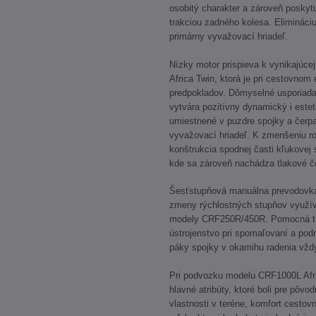
osobitý charakter a zároveň poskytu
trakciou zadného kolesa. Elimináciu
primárny vyvažovací hriadeľ.
Nízky motor prispieva k vynikajúc
Africa Twin, ktorá je pri cestovnom
predpokladov. Dômyselné usporiada
vytvára pozitívny dynamický i estet
umiestnené v puzdre spojky a čerpa
vyvažovací hriadeľ. K zmenšeniu ro
konštrukcia spodnej časti kľukovej s
kde sa zároveň nachádza tlakové č
Šesťstupňová manuálna prevodovka 
zmeny rýchlostných stupňov využív
modely CRF250R/450R. Pomocná tre
ústrojenstvo pri spomaľovaní a pod
páky spojky v okamihu radenia vždy
Pri podvozku modelu CRF1000L Afric
hlavné atribúty, ktoré boli pre pôv
vlastnosti v teréne, komfort cestov