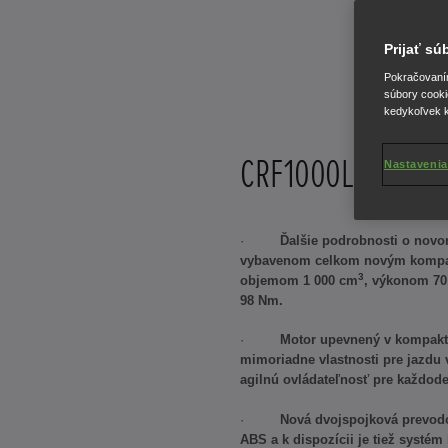
Prijať s
Pokračovaním 
súbory cooki
kedykoľvek k
CRF1000L Africa T
Nastavenia
·
Ďalšie podrobnosti o nov
vybavenom celkom novým kompa
3
objemom 1 000 cm
, výkonom 7
98 Nm.
·
Motor upevnený v kompak
mimoriadne vlastnosti pre jazdu v
agilnú ovládateľnosť pre každode
·
Nová dvojspojková prevod
ABS a k dispozícii je tiež systém