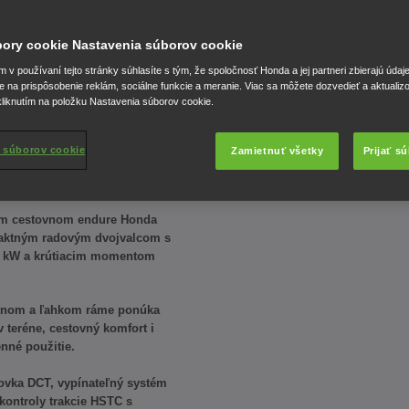
úbory cookie Nastavenia súborov cookie
v používaní tejto stránky súhlasíte s tým, že spoločnosť Honda a jej partneri zbierajú údaj
e na prispôsobenie reklám, sociálne funkcie a meranie. Viac sa môžete dozvedieť a aktualiz
liknutím na položku Nastavenia súborov cookie.
win
 súborov cookie
Zamietnuť všetky
Prijať s
om cestovnom endure Honda
ktným radovým dvojvalcom s
0 kW a krútiacim momentom
tnom a ľahkom ráme ponúka
 teréne, cestovný komfort i
nné použitie.
ovka DCT, vypínateľný systém
 kontroly trakcie HSTC s