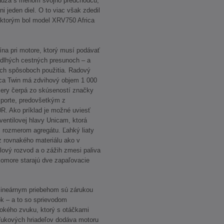
chádza s menom svojho predchodcu,
jeden diel. O to viac však zdedil
 ktorým bol model XRV750 Africa
ína pri motore, ktorý musí podávať
i dlhých cestných presunoch – a
ých spôsoboch použitia. Radový
ca Twin má zdvihový objem 1 000
iery čerpá zo skúseností značky
porte, predovšetkým z
R. Ako príklad je možné uviesť
ventilovej hlavy Unicam, ktorá
rozmerom agregátu. Ľahký liaty
z rovnakého materiálu ako v
ový rozvod a o zážih zmesi paliva
komore starajú dve zapaľovacie
lineárnym priebehom sú zárukou
k – a to so sprievodom
bokého zvuku, ktorý s otáčkami
kľukových hriadeľov dodáva motoru