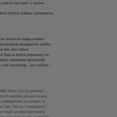
trakciu na ceste i v teréne.
rebné schémy vrátane vyhotovenia
šie technické údaje modelu
 európskych predajniach značky
e ako jeho slávni
a Twin je dobre pripravený na
otoru sekunduje dynamický
 celé kontinenty – po cestách i
00L Africa Twin konštruktéri
rý ich neustále udivoval svojou
 ovládateľnosti na cestách i v
 Twin. Ten sa i v konkurencii
ch endúr osvedčil ako vhodný