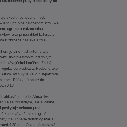
na každodenné jazdy alebo cesty do
ťuje skvelú rovnováhu medzi
– a to i pri plne naloženom stroji – a
i, agilitou a rýdzou silou.
vkov, ako je napríklad batéria, pri
va k zníženiu ťažiska stroja.
hom je plne nastaviteľná a je
nými štvorpiestovými brzdovými
mi“ plávajúcimi kotúčmi. Zadný
 reguláciou predpätia. Podobne ako
Africa Twin využíva 21/18-palcové
pletom. Ráfiky sú obuté do
50/70-18.
 ľahkosť“ je model Africa Twin
ačuje sa robustným, ale súčasne
i poskytuje ochranu pred
eň zachováva štíhle a agilné
mety majú charakteristický tvar a
ozmedzí 20 mm. Objemná palivová