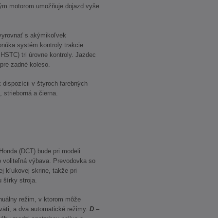
orným motorom umožňuje dojazd vyše
 vyrovnať s akýmikoľvek
onúka systém kontroly trakcie
 HSTC) tri úrovne kontroly. Jazdec
re zadné koleso.
dispozícii v štyroch farebných
 strieborná a čierna.
Honda (DCT) bude pri modeli
 voliteľná výbava. Prevodovka so
j kľukovej skrine, takže pri
 šírky stroja.
uálny režim, v ktorom môže
oväti, a dva automatické režimy.
D
–