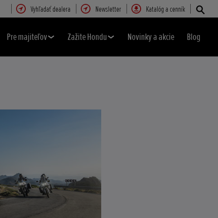
Vyhľadať dealera
Newsletter
Katalóg a cenník
Pre majiteľov
Zažite Hondu
Novinky a akcie
Blog