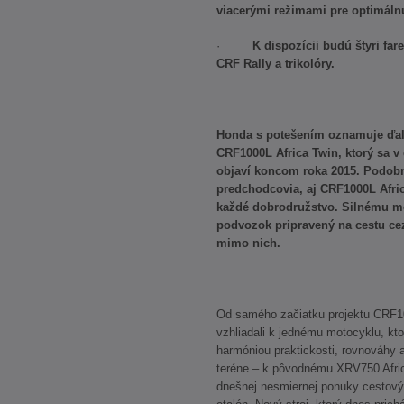
viacerými režimami pre optimálnu 
·
K dispozícii budú štyri fa
CRF Rally a trikolóry.
Honda s potešením oznamuje ďal
CRF1000L Africa Twin, ktorý sa v
objaví koncom roka 2015. Podobn
predchodcovia, aj CRF1000L Afric
každé dobrodružstvo. Silnému m
podvozok pripravený na cestu cez
mimo nich.
Od samého začiatku projektu CRF10
vzhliadali k jednému motocyklu, kto
harmóniou praktickosti, rovnováhy a
teréne – k pôvodnému XRV750 Africa
dnešnej nesmiernej ponuky cestový