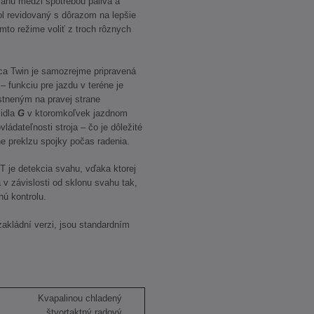
váhu medzi spotrebou paliva a
ol revidovaný s dôrazom na lepšie
to režime voliť z troch rôznych
a Twin je samozrejme pripravená
 funkciu pre jazdu v teréne je
tneným na pravej strane
čidla
G
v ktoromkoľvek jazdnom
vládateľnosti stroja – čo je dôležité
vne preklzu spojky počas radenia.
 je detekcia svahu, vďaka ktorej
v závislosti od sklonu svahu tak,
nú kontrolu.
akládní verzi, jsou standardním
Kvapalinou chladený
štvortaktný radový