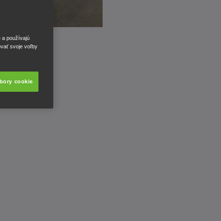
e a používajú
ovať svoje voľby
úbory cookie