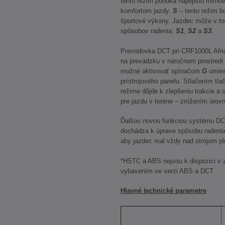
tento režim ponúka najlepšiu rovno
komfortom jazdy.
S
– tento režim b
športové výkony. Jazdec môže v tom
spôsobov radenia:
S1
,
S2
a
S3
.
Prevodovka DCT pri CRF1000L Afric
na prevádzku v náročnom prostredí –
možné aktivovať spínačom
G
umies
prístrojového panelu. Stlačením tla
režime dôjde k zlepšeniu trakcie a o
pre jazdu v teréne – znížením úro
Ďalšou novou funkciou systému DCT
dochádza k úprave spôsobu radenia 
aby jazdec mal vždy nad strojom pl
*HSTC a ABS nejsou k dispozici v z
vybavením ve verzi ABS a DCT
Hlavné technické parametre