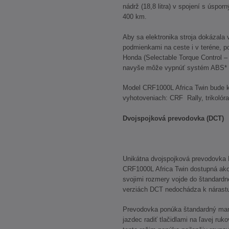
nádrž (18,8 litra) v spojení s úsp
400 km.
Aby sa elektronika stroja dokázala
podmienkami na ceste i v teréne, p
Honda (Selectable Torque Control –
navyše môže vypnúť systém ABS* p
Model CRF1000L Africa Twin bude k 
vyhotoveniach: CRF Rally, trikolóra,
Dvojspojková prevodovka (DCT)
Unikátna dvojspojková prevodovka 
CRF1000L Africa Twin dostupná ako
svojimi rozmery vojde do štandardne
verziách DCT nedochádza k nárastu
Prevodovka ponúka štandardný man
jazdec radiť tlačidlami na ľavej ruk