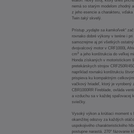
etalón. Nový stroj, ktorý dnes pri
nemá so starým modelom zhodný ani 
z jeho esencie a charakteru, vďaka
Twin
taký
skvelý.
Prístup „
vydajte sa kamkoľvek
“ zač
rovnako dobré výkony v teréne i pr
samozrejme aj pri všetkých ostatn
dvojvalcový motor v CRF1000L Afri
3
cm
a jeho konštrukcia do veľkej m
Honda získaných v motoristickom š
pretekárskych strojov CRF250R/450
napríklad rovnakú konštrukciu štvor
prispieva ku kompaktným celkovým 
vačkový hriadeľ, ktorý je vyrobený 
CBR1000RR Fireblade, ovláda ventil
a vzduchu sa v každej spaľovacej 
sviečky.
Vysoký výkon a krútiaci moment s 
okamžitej odozvy za každých otáčo
uspokojivého charakteristického hl
postupne narastá. 270° fázovanie 