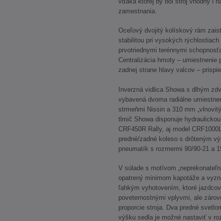
vďaka ktorej by bol stroj vhodný i 
zamestnania.
Oceľový dvojitý kolískový rám zais
stabilitou pri vysokých rýchlostiach 
prvotriednymi terénnymi schopnosťam
Centralizácia hmoty – umiestnenie pr
zadnej strane hlavy valcov – prispie
Inverzná vidlica Showa s dlhým zdvi
vybavená dvoma radiálne umiestne
strmeňmi Nissin a 310 mm „vlnovitý
tlmič Showa disponuje hydraulickou
CRF450R Rally, aj model CRF1000L 
predné/zadné koleso s drôteným vý
pneumatík s rozmermi 90/90-21 a 1
V súlade s motívom „neprekonateľná
opatrený minimom kapotáže a vyzn
ľahkým vyhotovením, ktoré jazdcov
poveternostnými vplyvmi, ale zárov
proporcie stroja. Dva predné svetlo
výšku sedla je možné nastaviť v r