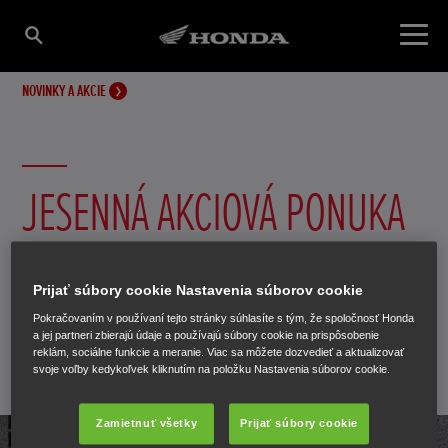
NOVINKY A AKCIE
JESENNÁ AKCIOVÁ PONUKA
MOTOCYKLOV HONDA
Prijať súbory cookie Nastavenia súborov cookie
Nenechajte si ju újsť!
Pokračovaním v používaní tejto stránky súhlasíte s tým, že spoločnosť Honda
a jej partneri zbierajú údaje a používajú súbory cookie na prispôsobenie
reklám, sociálne funkcie a meranie. Viac sa môžete dozvedieť a aktualizovať
svoje voľby kedykoľvek kliknutím na položku Nastavenia súborov cookie.
27. septembra 2017
Zamietnuť všetky
Prijať súbory cookie