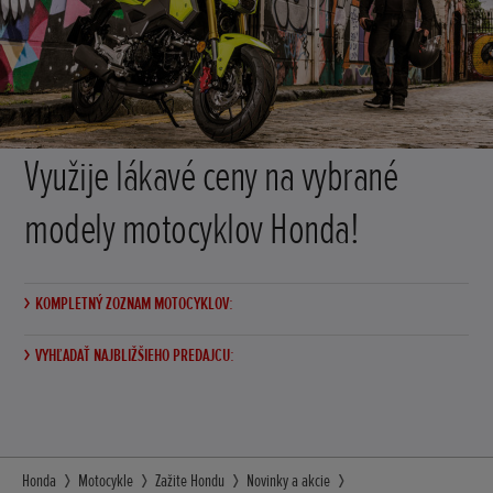
Využije lákavé ceny na vybrané
modely motocyklov Honda!
KOMPLETNÝ ZOZNAM MOTOCYKLOV:
VYHĽADAŤ NAJBLIŽŠIEHO PREDAJCU:
Honda
Motocykle
Zažite Hondu
Novinky a akcie