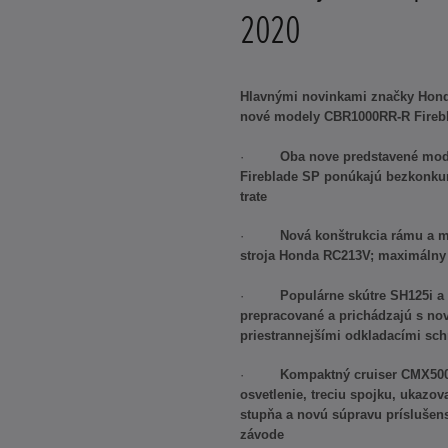
2020
Hlavnými novinkami značky Hond
nové modely CBR1000RR-R Firebl
·
Oba nove predstavené mod
Fireblade SP ponúkajú bezkonkur
trate
·
Nová konštrukcia rámu a 
stroja Honda RC213V; maximálny 
·
Populárne skútre SH125i a
prepracované a prichádzajú s n
priestrannejšími odkladacími sc
·
Kompaktný cruiser CMX500
osvetlenie, treciu spojku, ukazo
stupňa a novú súpravu príslušen
závode