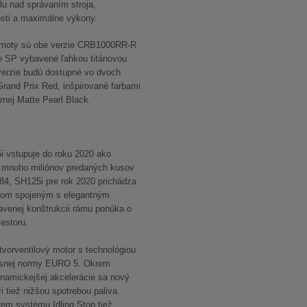
olu nad správaním stroja,
sti a maximálne výkony.
e hmoty sú obe verzie CRB1000RR-R
e SP vybavené ľahkou titánovou
erzie budú dostupné vo dvoch
rand Prix Red, inšpirované farbami
rnej Matte Pearl Black.
i vstupuje do roku 2020 ako
a mnoho miliónov predaných kusov
4, SH125i pre rok 2020 prichádza
rom spojeným s elegantným
avenej konštrukcii rámu ponúka o
estoru.
vorventilový motor s technológiou
misnej normy EURO 5. Okrem
amickejšej akcelerácie sa nový
 tiež nižšou spotrebou paliva.
em systému Idling Stop tiež