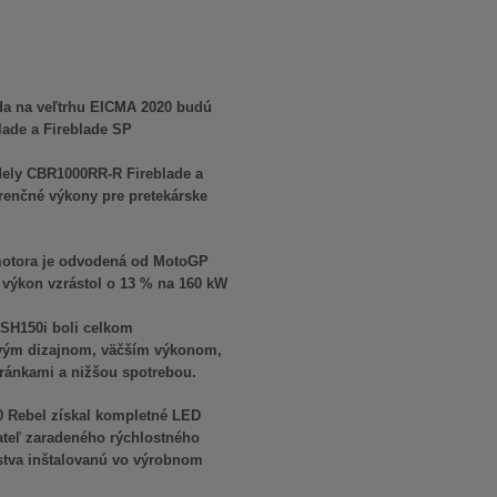
a na veľtrhu EICMA 2020 budú
ade a Fireblade SP
ely CBR1000RR-R Fireblade a
enčné výkony pre pretekárske
motora je odvodená od MotoGP
výkon vzrástol o 13 % na 160 kW
 SH150i boli celkom
ovým dizajnom, väčším výkonom,
hránkami a nižšou spotrebou.
 Rebel získal kompletné LED
vateľ zaradeného rýchlostného
stva inštalovanú vo výrobnom