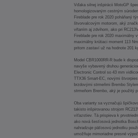
Vďaka silnej inšpirácii MotoGP šp
homologizovaným cestným súrode
Fireblade pre rok 2020 poháňaný tý
štvorvalcovým motorom, aký značk
vŕtaním aj zdvihom, ako pri RC21
Fireblade pre rok 2020 maximálny v
maximálny krútiaci moment 113 Nm 
pritom zastaví už na hodnote 201 k
Model CBR1000RR-R bude k dispozíci
navyše vybavený druhou generáciou
Electronic Control so 43 mm vidli
TTX36 Smart-EC, novými štvorpies
brzdovými strmeňmi Brembo Style
strmeňom Brembo, aký je použitý p
Oba varianty sa vyznačujú špičkov
takisto inšpirovanou strojom RC
víťazstiev. Tá prispieva k prvotrie
ako nová šesťosová jednotka Bosch
nahradzuje päťosovú jednotku použi
umožňuje mimoriadne presné výpoč