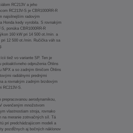
eciálom RC213V a jeho
ncom RC213V-S je CBR1000RR-R
m najsilnejším radovým
a Honda kedy vyrobila. S rovnakým
3V-S, ponúka CBR1000RR-R
ýkon 160 kW pri 14 500 ot./min. a
pri 12 500 ot./min. Ručička váh sa
g.
i tiež vo variante SP. Ten je
 poloaktívneho odpruženia Öhlins
cou NPX a so zadným tlmičom Öhlins
tovými radiálnymi prednými
ma a rovnakým zadným brzdovým
ri RC213V-S.
o prepracovanou aerodynamikou,
213V ovenčeným množstvom
dnym vlastnostiam stroja, rovnako
 na meranie zotrvačných síl. Tá
tú pri predchádzajúcom modeli a
ty pozdĺžnych aj bočných náklonov