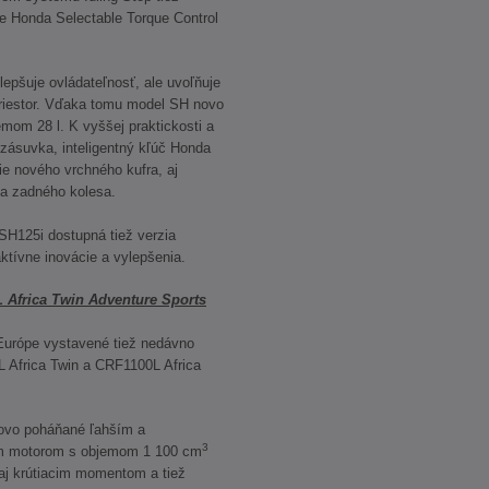
ie Honda Selectable Torque Control
epšuje ovládateľnosť, ale uvoľňuje
priestor. Vďaka tomu model SH novo
mom 28 l. K vyššej praktickosti a
 zásuvka, inteligentný kľúč Honda
e nového vrchného kufra, aj
ia zadného kolesa.
SH125i dostupná tiež verzia
ktívne inovácie a vylepšenia.
 Africa Twin Adventure Sports
Európe vystavené tiež nedávno
 Africa Twin a CRF1100L Africa
novo poháňané ľahším a
3
m motorom s objemom 1 100 cm
j krútiacim momentom a tiež