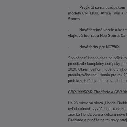
·
Prvýkrát sa na európskom 
modely CRF1100L Africa Twin a C
Sports
·
Nové farebné verzie a koz
vlajkovú loď radu Neo Sports Caf
·
Nové farby pre NC750X
Spoločnosť Honda dnes pri príležit
predstavila kompletný európsky mo
2020. Okrem celkom nového vlajkov
produktového radu Honda pre rok 2
pretekov, terénnych strojov, roads
CBR1000RR-R Fireblade a CBR10
Už 28 rokov sú slová „Honda Fireb
ovládateľnosť, vyváženosť a rýdze 
značka Honda otvára celkom novú kap
Fireblade a prináša na trh nový stroj