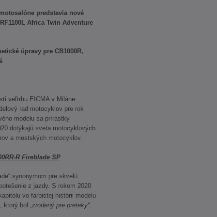
motosalóne predstavia nové
RF1100L Africa Twin Adventure
metické úpravy pre CB1000R,
é
osti veľtrhu EICMA v Miláne
delový rad motocyklov pre rok
ého modelu sa prírastky
020 dotýkajú sveta motocyklových
terov a mestských motocyklov.
00RR-R Fireblade SP
lade“ synonymom pre skvelú
potešenie z jazdy. S rokom 2020
itolu vo farbistej histórii modelu
, ktorý bol „
zrodený pre preteky“
.