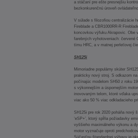
a stáčaní pre ešte presnejšiu kontr
bezkonkurenčnú úroveň ovládateľno
V súlade s filozofiou centralizáci
Fireblade a CBR1000RR-R Fireblad
koncovkou výfuku Akrapovic. Obe v
farebných vyhotoveniach: červené G
tímu HRC, a v matnej perleťovej čie
SH125i
Mimoriadne populárny skúter SH125
prakticky nový stroj. S odkazom n
počínajúc modelom SH50 z roku 198
s výkonnejším a úspornejším moto
inovovaným telom, ktoré vďaka upr
viac ako 50 % viac odkladacieho pri
SH125i pre rok 2020 poháňa nový št
‘eSP+’, ktorý spĺňa požiadavky e
vyššieho maximálneho výkonu a dyn
motor vyznačuje oproti predchodcovi
Súčasťou štandardnej výbavy je okr