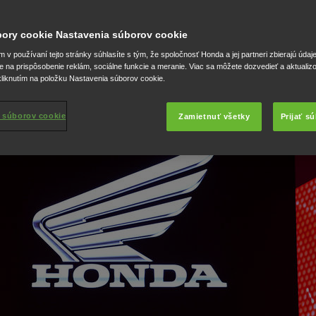
Fireblade a Fireblade SP
úbory cookie Nastavenia súborov cookie
v používaní tejto stránky súhlasíte s tým, že spoločnosť Honda a jej partneri zbierajú údaj
e na prispôsobenie reklám, sociálne funkcie a meranie. Viac sa môžete dozvedieť a aktualiz
liknutím na položku Nastavenia súborov cookie.
 súborov cookie
Zamietnuť všetky
Prijať s