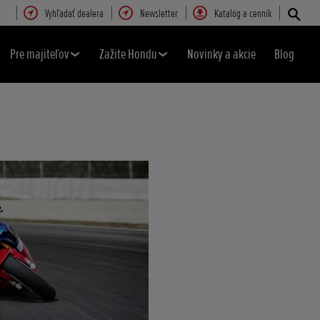
Vyhľadať dealera
Newsletter
Katalóg a cenník
Pre majiteľov
Zažite Hondu
Novinky a akcie
Blog