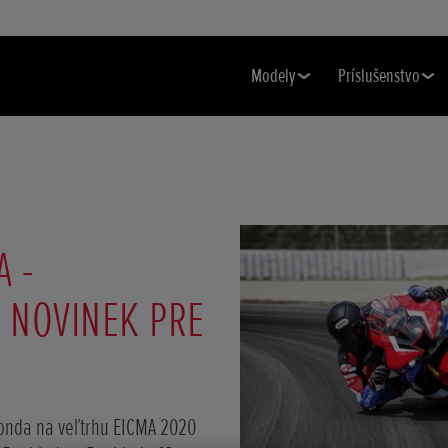
Modely
Príslušenstvo
A -
 NOVINEK PRE
onda na veľtrhu EICMA 2020