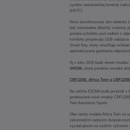
systém nastaviteľnej kontroly trakc
(HSTC).
Novo skonštruovaný rám nielenže zl
tiež mimoriadne dôležitý vnútorný 
ponúka schránku pod sedlom s obje
komfortu prispievajú USB nabíjacia
Smart Key, ktorý umožňuje ovládani
optimalizovaná geometria odpružen
Aj v roku 2020 bude okrem modelu 
SH150i,
ktorá ponúkne rovnaké atra
CRF1100L Africa Twin a CRF1100L
Na veľtrhu EICMA budú prvýkrát v 
predstavené nové modely CRF1100L
Twin Adventure Sports
Obe verzie modelu Africa Twin sú 
výkonnejším radovým dvojvalcový
vyznačujúcim sa vyšším výkonom a