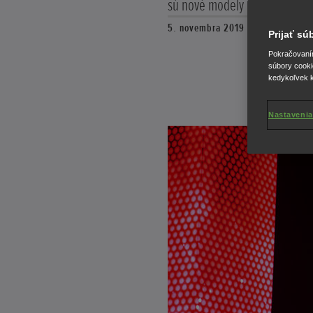
sú nové modely CBR1000RR-R 
5. novembra 2019
Prijať s
Pokračovaním 
súbory cooki
kedykoľvek k
Nastavenia