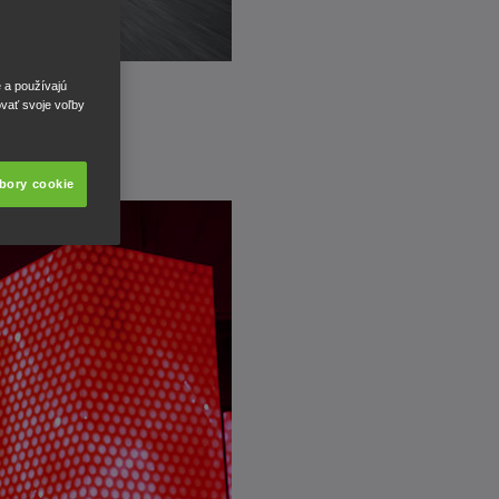
e a používajú
ovať svoje voľby
úbory cookie