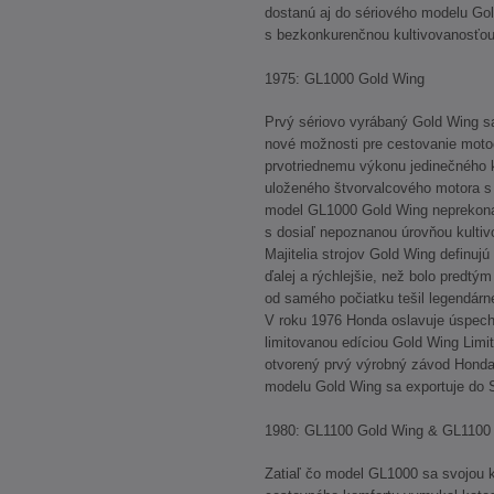
dostanú aj do sériového modelu Gol
s bezkonkurenčnou kultivovanosťou
1975: GL1000 Gold Wing
Prvý sériovo vyrábaný Gold Wing sa
nové možnosti pre cestovanie moto
prvotriednemu výkonu jedinečného 
uloženého štvorvalcového motora 
model GL1000 Gold Wing neprekonate
s dosiaľ nepoznanou úrovňou kultiv
Majitelia strojov Gold Wing definujú
ďalej a rýchlejšie, než bolo predtým
od samého počiatku tešil legendárne
V roku 1976 Honda oslavuje úspec
limitovanou edíciou Gold Wing Limit
otvorený prvý výrobný závod Honda
modelu Gold Wing sa exportuje do 
1980: GL1100 Gold Wing & GL1100 
Zatiaľ čo model GL1000 sa svojou 