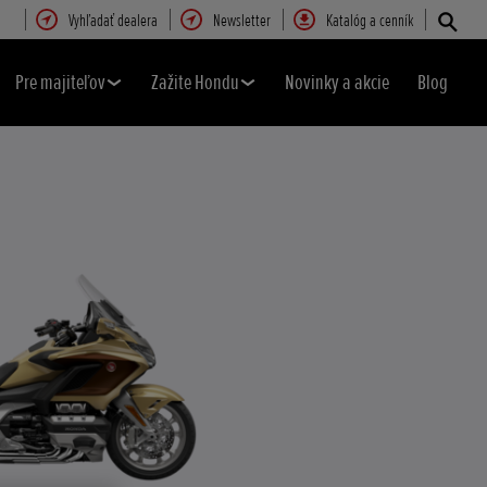
Vyhľadať dealera
Newsletter
Katalóg a cenník
Pre majiteľov
Zažite Hondu
Novinky a akcie
Blog