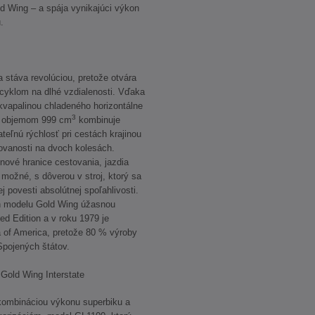
d Wing – a spája vynikajúci výkon
.
 stáva revolúciou, pretože otvára
cyklom na dlhé vzdialenosti. Vďaka
kvapalinou chladeného horizontálne
3
s objemom 999 cm
kombinuje
ľnú rýchlosť pri cestách krajinou
ovanosti na dvoch kolesách.
 nové hranice cestovania, jazdia
 možné, s dôverou v stroj, ktorý sa
j povesti absolútnej spoľahlivosti.
h modelu Gold Wing úžasnou
ed Edition a v roku 1979 je
 of America, pretože 80 % výroby
Spojených štátov.
Gold Wing Interstate
kombináciou výkonu superbiku a