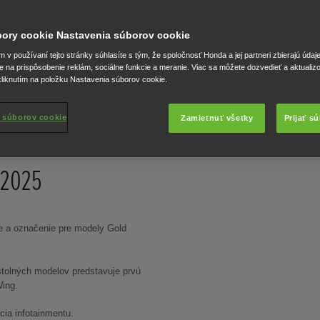
oslávi 50 rokov od svojho
úbory cookie Nastavenia súborov cookie
očím.
v používaní tejto stránky súhlasíte s tým, že spoločnosť Honda a jej partneri zbierajú údaj
e na prispôsobenie reklám, sociálne funkcie a meranie. Viac sa môžete dozvedieť a aktualiz
liknutím na položku Nastavenia súborov cookie.
 súborov cookie
Zamietnuť všetky
Prijať s
 2025
a označenie pre modely Gold
olných modelov predstavuje prvú
Wing.
a infotainmentu.