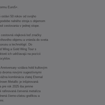
ormu Euro5+.
 oslávi 50 rokov od svojho
v podobe nahého stroja s objemom
ol cestovania v jednej stope.
 cestovná vlajková loď značky
dvihového objemu a vniesla do sveta
uxusu a technológií. Do
d Wing a Gold Wing Tour s
toré ich udržiavajú na pozícii
ocyklov.
Anniversary vzdáva hold kultovým
 to dvoma novými sugestívnymi
ážna kombinácia zlatej Eternal
own Metallic je inšpirovaná
 pre rok 2025 iba jemne
ii rafinovaná červená metalíza
lnená čierno-zlatou grafikou a
lmi.