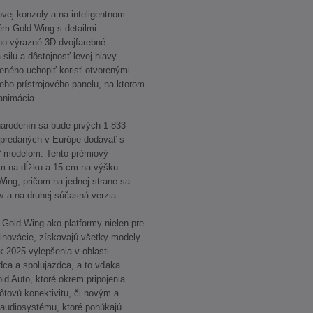
vej konzoly a na inteligentnom
m Gold Wing s detailmi
ho výrazné 3D dvojfarebné
silu a dôstojnosť levej hlavy
veného uchopiť korisť otvorenými
neho prístrojového panelu, na ktorom
animácia.
 narodenín sa bude prvých 1 833
y predaných v Európe dodávať s
“ modelom. Tento prémiový
m na dĺžku a 15 cm na výšku
Wing, pričom na jednej strane sa
v a na druhej súčasná verzia.
Gold Wing ako platformy nielen pre
é inovácie, získavajú všetky modely
 2025 vylepšenia v oblasti
dca a spolujazdca, a to vďaka
id Auto, ktoré okrem pripojenia
ôtovú konektivitu, či novým a
audiosystému, ktoré ponúkajú