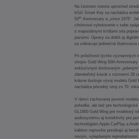
Na čestnom mieste uprostred stredo
kľúči Smart Key sa nachádza emblé
th
50
Anniversary a
„since 1975“
. Je
chrómové vyhotovenie v sebe spája 
s majestátnymi krídlami orla pripra
pazúrmi. Úpravy sa dotkli aj digitál
sa zobrazuje jedinečná štartovacia 
Pri príležitosti týchto významných
strojov Gold Wing 50th Anniversar
exkluzívnym limitovaným „poleným
zberateľský kúsok s rozmermi 28 c
krásne ilustruje vývoj modelu Gold 
nachádza pôvodný stroj zo 70. roko
V rámci zachovania povesti modelu 
pohodlie, ale tiež pre technologick
GL1800 Gold Wing pre modelový rok
audiosystému aj konektivity pre jaz
technológiám Apple CarPlay a Andro
káblom najnovšie ponúkajú aj bezdr
novým, vylepšeným reproduktorom 