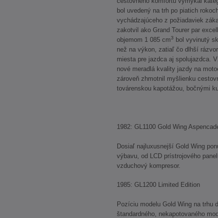
cestovného komfortu vymykal kateg
bol uvedený na trh po piatich rokoc
vychádzajúceho z požiadaviek zák
zakotvil ako Grand Tourer par exce
3
objemom 1 085 cm
bol vyvinutý s
než na výkon, zatiaľ čo dlhší rázvor
miesta pre jazdca aj spolujazdca. 
nové meradlá kvality jazdy na moto
zároveň zhmotnil myšlienku cestov
továrenskou kapotážou, bočnými ku
1982: GL1100 Gold Wing Aspencad
Dosiaľ najluxusnejší Gold Wing po
výbavu, od LCD prístrojového pane
vzduchový kompresor.
1985: GL1200 Limited Edition
Pozíciu modelu Gold Wing na trhu 
štandardného, nekapotovaného mode