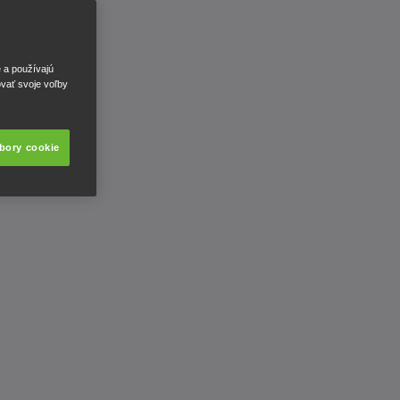
e a používajú
ovať svoje voľby
úbory cookie