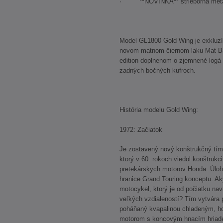
· **NOVINKA** strieborná metalíz
Model GL1800 Gold Wing je exkluzív
novom matnom čiernom laku Mat Bal
edition doplnenom o zjemnené logá 
zadných bočných kufroch.
História modelu Gold Wing:
1972: Začiatok
Je zostavený nový konštrukčný tím 
ktorý v 60. rokoch viedol konštruk
pretekárskych motorov Honda. Úloh
hranice Grand Touring konceptu. A
motocykel, ktorý je od počiatku nav
veľkých vzdialeností? Tím vytvára p
poháňaný kvapalinou chladeným, h
motorom s koncovým hnacím hriade