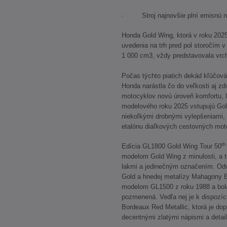
· Stroj najnovšie plní emisnú n
Honda Gold Wing, ktorá v roku 2025
uvedenia na trh pred pol storočím 
1 000 cm3, vždy predstavovala vrch
Počas týchto piatich dekád kľúčová
Honda narástla čo do veľkosti aj z
motocyklov novú úroveň komfortu, l
modelového roku 2025 vstupujú Gol
niekoľkými drobnými vylepšeniami, k
etalónu diaľkových cestovných mot
th
Edícia GL1800 Gold Wing Tour 50
modelom Gold Wing z minulosti, a
lakmi a jedinečným označením. Odv
Gold a hnedej metalízy Mahagony Br
modelom GL1500 z roku 1988 a bola
pozmenená. Vedľa nej je k dispozíc
Bordeaux Red Metallic, ktorá je dop
decentnými zlatými nápismi a detai