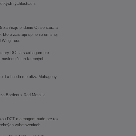
šetkých rýchlostiach.
5 zahŕňajú pridanie O
senzora a
2
, ktoré zaisťujú splnenie emisnej
 Wing Tour.
rsary DCT a s airbagom pre
 nasledujúcich farebných
ld a hnedá metalíza Mahagony
 Bordeaux Red Metallic
kou DCT a airbagom bude pre rok
farebných vyhotoveniach: