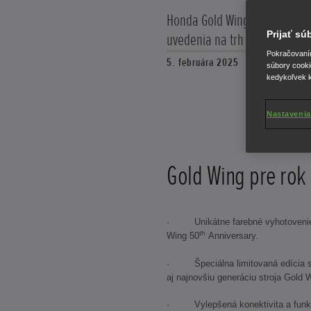
Honda Gold Wing v roku 2025 
Prijať s
uvedenia na trh pred pol stor
Pokračovaním 
5. februára 2025
súbory cooki
kedykoľvek k
Nastavenia
Gold Wing pre rok
· Unikátne farebné vyhotovenie 
th
Wing 50
Anniversary.
· Špeciálna limitovaná edícia st
aj najnovšiu generáciu stroja Gold 
· Vylepšená konektivita a funkci