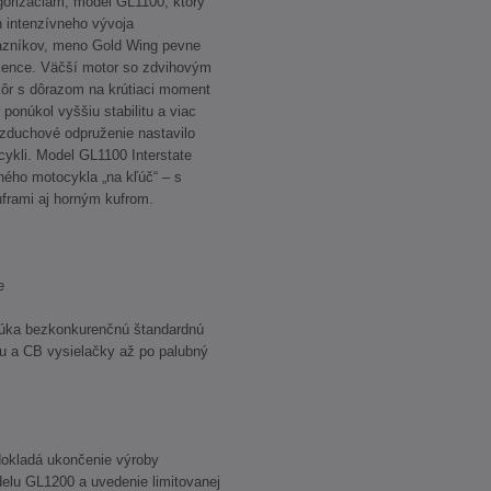
orizáciám, model GL1100, ktorý
h intenzívneho vývoja
azníkov, meno Gold Wing pevne
llence. Väčší motor so zdvihovým
kôr s dôrazom na krútiaci moment
 ponúkol vyššiu stabilitu a viac
Vzduchové odpruženie nastavilo
cykli. Model GL1100 Interstate
ného motocykla „na kľúč“ – s
frami aj horným kufrom.
e
núka bezkonkurenčnú štandardnú
lu a CB vysielačky až po palubný
dokladá ukončenie výroby
lu GL1200 a uvedenie limitovanej