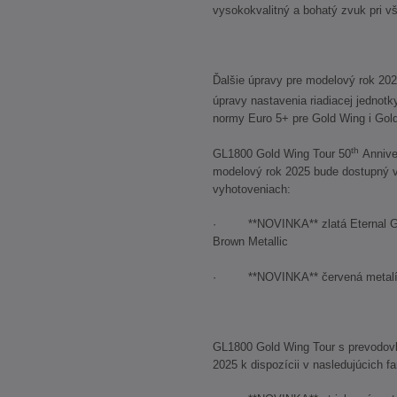
vysokokvalitný a bohatý zvuk pri v
Ďalšie úpravy pre modelový rok 202
úpravy nastavenia riadiacej jednotky
normy Euro 5+ pre Gold Wing i Gold
th
GL1800 Gold Wing Tour 50
Annive
modelový rok 2025 bude dostupný v
vyhotoveniach:
· **NOVINKA** zlatá Eternal Go
Brown Metallic
· **NOVINKA** červená metalíza
GL1800 Gold Wing Tour s prevodov
2025 k dispozícii v nasledujúcich 