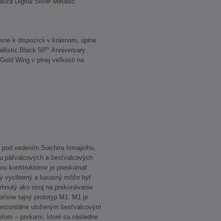
a Digital Silver Metallic
ne k dispozícii v krásnom, úplne
th
listic Black 50
Anniversary
Gold Wing v plnej veľkosti na
pod vedením Soichira Irimajiriho,
ciu päťvalcových a šesťvalcových
ou konštruktérov je preskúmať
ký vycibrený a luxusný môže byť
rhnutý ako stroj na prekonávanie
rísne tajný prototyp M1. M1 je
orizontálne uloženým šesťvalcovým
ľom – prvkami, ktoré sa následne