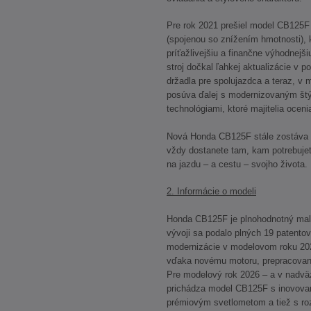
Pre rok 2021 prešiel model CB125F
(spojenou so znížením hmotnosti), k
príťažlivejšiu a finančne výhodnej
stroj dočkal ľahkej aktualizácie v 
držadla pre spolujazdca a teraz, v
posúva ďalej s modernizovaným štý
technológiami, ktoré majitelia oceni
Nová Honda CB125F stále zostáva 
vždy dostanete tam, kam potrebuje
na jazdu – a cestu – svojho života.
2. Informácie o modeli
Honda CB125F je plnohodnotný mal
vývoji sa podalo plných 19 patento
modernizácie v modelovom roku 2021
vďaka novému motoru, prepracovan
Pre modelový rok 2026 – a v nadväz
prichádza model CB125F s inovova
prémiovým svetlometom a tiež s r