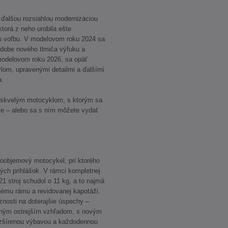
 ďalšou rozsiahlou modernizáciou
torá z neho urobila ešte
šiu voľbu. V modelovom roku 2024 sa
podobe nového tlmiča výfuku a
 modelovom roku 2026, sa opäť
lom, upravenými detailmi a ďalšími
a.
skvelým motocyklom, s ktorým sa
te – alebo sa s ním môžete vydať
oobjemový motocykel, pri ktorého
vých prihlášok. V rámci kompletnej
 stroj schudol o 11 kg, a to najmä
ému rámu a revidovanej kapotáži.
nosti na doterajšie úspechy –
ným ostrejším vzhľadom, s novým
ozšírenou výbavou a každodennou