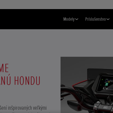
Modely
Príslušenstvo
ME
ANÚ HONDU
šení inšpirovaných veľkými