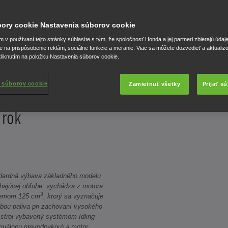
 lastovičkou modelového radu
úbory cookie Nastavenia súborov cookie
v používaní tejto stránky súhlasíte s tým, že spoločnosť Honda a jej partneri zbierajú údaj
e na prispôsobenie reklám, sociálne funkcie a meranie. Viac sa môžete dozvedieť a aktualiz
liknutím na položku Nastavenia súborov cookie.
 súborov cookie
Zamietnuť všetky
Prijať s
 rok
dardná výbava základného modelu
chajúcej obľube, vychádza z motora
3
jemom 125 cm
, ktorý sa vyznačuje
bou paliva pri zachovaní vysokého
 stroj vybavený systémom Idling
manuálnou prevodovkou) a motor