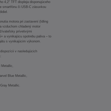
ho 4,2" TFT displeja disponujúceho
ie smartfónu či USB-C zásuvkou
idiel.
nutia motora pri zastavení (Idling
ka vzduchom chladený motor
ívateľsky prívetivými
 a vynikajúcu spotrebu paliva – to
átu s vynikajúcim výkonom.
ispozícii v nasledujúcich
:
Metallic,
el Blue Metallic,
ray Metallic.