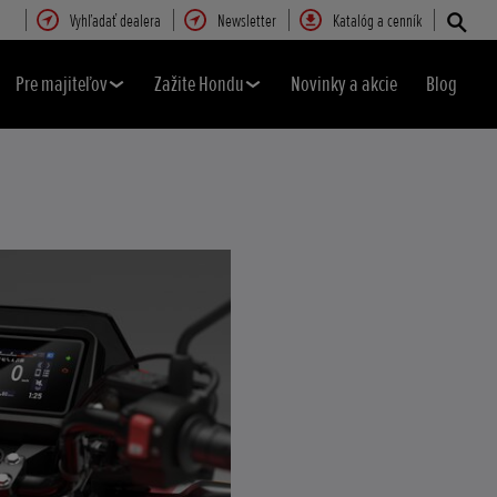
Vyhľadať dealera
Newsletter
Katalóg a cenník
Pre majiteľov
Zažite Hondu
Novinky a akcie
Blog