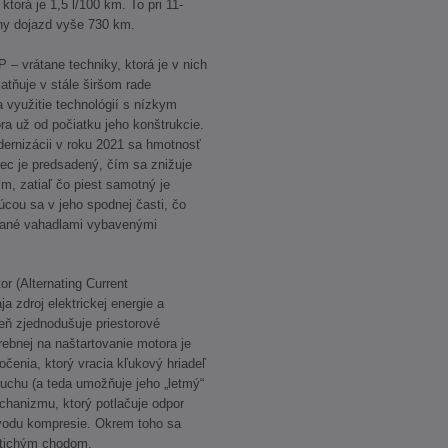
 ktorá je 1,5 l/100 km. To pri 11-
álny dojazd vyše 730 km.
– vrátane techniky, ktorá je v nich
atňuje v stále širšom rade
a využitie technológií s nízkym
a už od počiatku jeho konštrukcie.
ernizácii v roku 2021 sa hmotnosť
lec je predsadený, čím sa znižuje
ím, zatiaľ čo piest samotný je
cou sa v jeho spodnej časti, čo
ládané vahadlami vybavenými
or (Alternating Current
a zdroj elektrickej energie a
veň zjednodušuje priestorové
rebnej na naštartovanie motora je
čenia, ktorý vracia kľukový hriadeľ
uchu (a teda umožňuje jeho „letmý“
hanizmu, ktorý potlačuje odpor
ôvodu kompresie. Okrem toho sa
 tichým chodom.