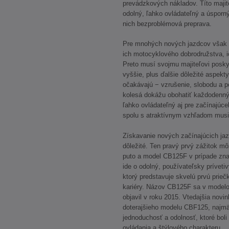
prevádzkových nákladov. Títo majite
odolný, ľahko ovládateľný a úsporný:
nich bezproblémová preprava.
Pre mnohých nových jazdcov však
ich motocyklového dobrodružstva, i
Preto musí svojmu majiteľovi posky
vyššie, plus ďalšie dôležité aspekt
očakávajú − vzrušenie, slobodu a p
kolesá dokážu obohatiť každodenný
ľahko ovládateľný aj pre začínajúce
spolu s atraktívnym vzhľadom musia
Získavanie nových začínajúcich ja
dôležité. Ten pravý prvý zážitok m
puto a model CB125F v prípade znač
ide o odolný, používateľsky príveti
ktorý predstavuje skvelú prvú prieč
kariéry. Názov CB125F sa v model
objavil v roku 2015. Vtedajšia novin
doterajšieho modelu CBF125, najmä
jednoduchosť a odolnosť, ktoré boli
ovládania a štýlového charakteru.