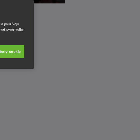
e a používajú
ovať svoje voľby
úbory cookie