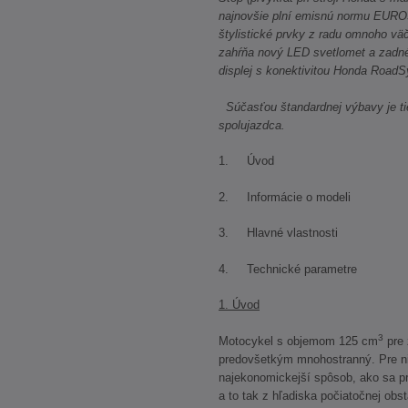
najnovšie plní emisnú normu EURO
štylistické prvky z radu omnoho vä
zahŕňa nový LED svetlomet a zadné
displej s konektivitou Honda Road
Súčasťou štandardnej výbavy je tie
spolujazdca.
1. Úvod
2. Informácie o modeli
3. Hlavné vlastnosti
4. Technické parametre
1. Úvod
3
Motocykel s objemom 125 cm
pre 
predovšetkým mnohostranný. Pre n
najekonomickejší spôsob, ako sa pr
a to tak z hľadiska počiatočnej obs