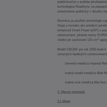
praktickosťou v podobe plnofarebné
technológiou RoadSync na pripojen
umiestnenou prakticky v dosahu riad
Novinkou je použitie technológie vyp
Stop) a rovnako ako predtým ponú
enhanced Smart Power (eSP) s použ
vlastnosťami, plnenie normy EURO5+
3
všetko pri zachovaní 125 cm
agreg
Model CB125F pre rok 2026 bude k d
výrazných farebných vyhotoveniach
· červená metalíza Imperial Red 
· matná modrá metalíza Matt Marv
· matná sivá metalíza Mat Axis G
3. Hlavné vlastnosti
3.1 Motor