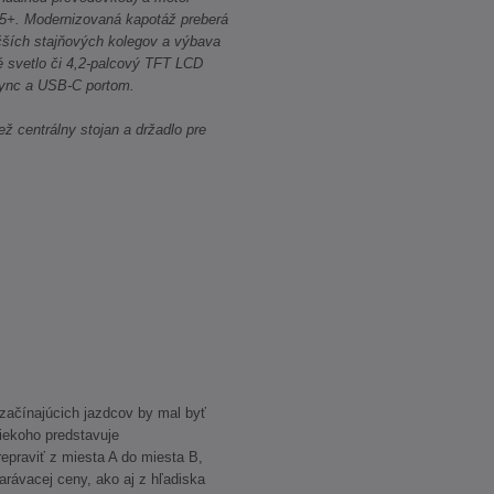
5+. Modernizovaná kapotáž preberá
čších stajňových kolegov a výbava
 svetlo či 4,2-palcový TFT LCD
Sync a USB-C portom.
ž centrálny stojan a držadlo pre
začínajúcich jazdcov by mal byť
iekoho predstavuje
epraviť z miesta A do miesta B,
tarávacej ceny, ako aj z hľadiska