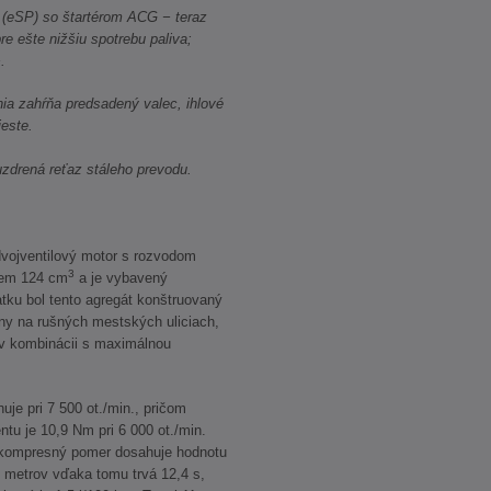
(eSP) so štartérom ACG − teraz
re ešte nižšiu spotrebu paliva;
.
nia zahŕňa predsadený valec, ihlové
ieste.
zdrená reťaz stáleho prevodu.
vojventilový motor s rozvodom
3
jem 124 cm
a je vybavený
tku bol tento agregát konštruovaný
ny na rušných mestských uliciach,
 v kombinácii s maximálnou
e pri 7 500 ot./min., pričom
tu je 10,9 Nm pri 6 000 ot./min.
 kompresný pomer dosahuje hodnotu
0 metrov vďaka tomu trvá 12,4 s,