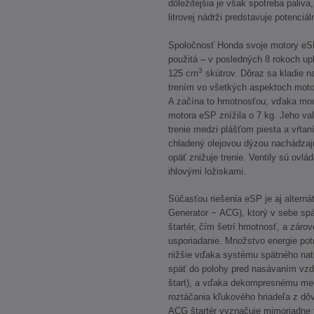
dôležitejšia je však spotreba paliva,
litrovej nádrži predstavuje potenci
Spoločnosť Honda svoje motory eSP 
použitá – v posledných 8 rokoch upl
3
125 cm
skútrov. Dôraz sa kladie n
trením vo všetkých aspektoch motor
A začína to hmotnosťou; vďaka mod
motora eSP znížila o 7 kg. Jeho va
trenie medzi plášťom piesta a vŕtan
chladený olejovou dýzou nachádzajú
opäť znižuje trenie. Ventily sú ov
ihlovými ložiskami.
Súčasťou riešenia eSP je aj alternát
Generator − ACG), ktorý v sebe spáj
štartér, čím šetrí hmotnosť, a záro
usporiadanie. Množstvo energie pot
nižšie vďaka systému spätného nato
späť do polohy pred nasávaním vzd
štart), a vďaka dekompresnému mec
roztáčania kľukového hriadeľa z d
ACG štartér vyznačuje mimoriadne