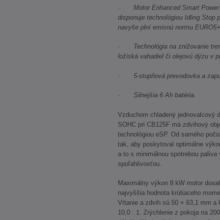
·
Motor Enhanced Smart Power 
disponuje technológiou Idling Stop p
navyše plní emisnú normu EURO5+
·
Technológia na znižovanie tre
ložiská vahadiel či olejovú dýzu v p
·
5-stupňová prevodovka a zapu
·
Silnejšia 6 Ah batéria.
Vzduchom chladený jednovalcový d
SOHC pri CB125F má zdvihový ob
technológiou eSP. Od samého počia
tak, aby poskytoval optimálne výko
a to s minimálnou spotrebou paliva
spoľahlivosťou.
Maximálny výkon 8 kW motor dosahuj
najvyššia hodnota krútiaceho momen
Vŕtanie a zdvih sú 50 × 63,1 mm a
10,0 : 1. Zrýchlenie z pokoja na 20