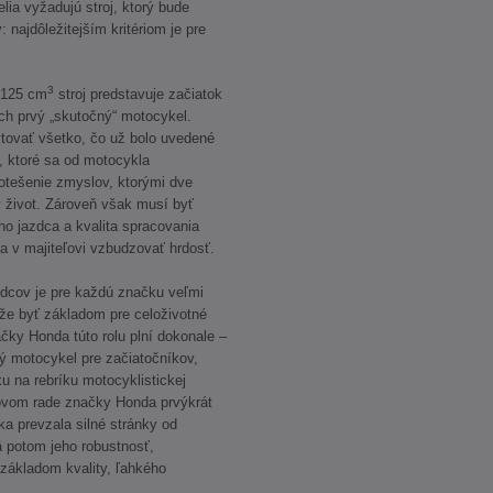
lia vyžadujú stroj, ktorý bude
 najdôležitejším kritériom je pre
3
 125 cm
stroj predstavuje začiatok
ch prvý „skutočný“ motocykel.
tovať všetko, čo už bolo uvedené
y, ktoré sa od motocykla
otešenie zmyslov, ktorými dve
 život. Zároveň však musí byť
ho jazdca a kvalita spracovania
 v majiteľovi vzbudzovať hrdosť.
zdcov je pre každú značku veľmi
ôže byť základom pre celoživotné
ky Honda túto rolu plní dokonale –
vý motocykel pre začiatočníkov,
ku na rebríku motocyklistickej
ovom rade značky Honda prvýkrát
ka prevzala silné stránky od
 potom jeho robustnosť,
 základom kvality, ľahkého