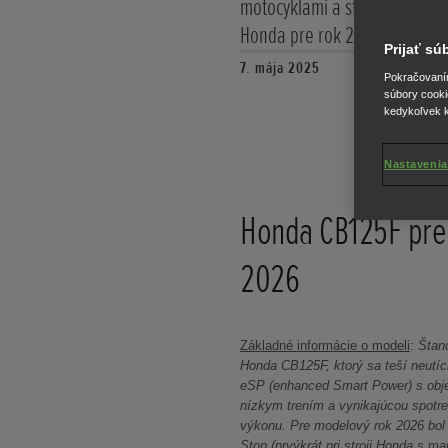
motocyklami a stáva sa prvou
Honda pre rok 2026.
Prijať s
7. mája 2025
Pokračovaním 
súbory cooki
kedykoľvek k
Nastavenia
Honda CB125F pre
2026
Základné informácie o modeli
:
Štan
Honda CB125F, ktorý sa teší neutí
eSP (enhanced Smart Power) s ob
nízkym trením a vynikajúcou spotre
výkonu. Pre modelový rok 2026 bol
Stop (prvýkrát pri stroji Honda s 