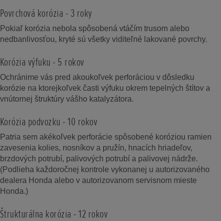
Povrchová korózia - 3 roky
Pokiaľ korózia nebola spôsobená vtáčím trusom alebo
nedbanlivosťou, kryté sú všetky viditeľné lakované povrchy.
Korózia výfuku - 5 rokov
Ochránime vás pred akoukoľvek perforáciou v dôsledku
korózie na ktorejkoľvek časti výfuku okrem tepelných štítov a
vnútornej štruktúry vášho katalyzátora.
Korózia podvozku - 10 rokov
Patria sem akékoľvek perforácie spôsobené koróziou ramien
zavesenia kolies, nosníkov a pružín, hnacích hriadeľov,
brzdových potrubí, palivových potrubí a palivovej nádrže.
(Podlieha každoročnej kontrole vykonanej u autorizovaného
dealera Honda alebo v autorizovanom servisnom mieste
Honda.)
Štrukturálna korózia - 12 rokov