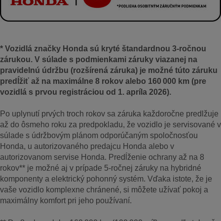
* Vozidlá značky Honda sú kryté štandardnou 3‑ročnou
zárukou. V súlade s podmienkami záruky viazanej na
pravidelnú údržbu (rozšírená záruka) je možné túto záruku
predĺžiť až na maximálne 8 rokov alebo 160 000 km (pre
vozidlá s prvou registráciou od 1. apríla 2026).
Po uplynutí prvých troch rokov sa záruka každoročne predlžuje
až do ôsmeho roku za predpokladu, že vozidlo je servisované v
súlade s údržbovým plánom odporúčaným spoločnosťou
Honda, u autorizovaného predajcu Honda alebo v
autorizovanom servise Honda. Predĺženie ochrany až na 8
rokov** je možné aj v prípade 5‑ročnej záruky na hybridné
komponenty a elektrický pohonný systém. Vďaka istote, že je
vaše vozidlo komplexne chránené, si môžete užívať pokoj a
maximálny komfort pri jeho používaní.