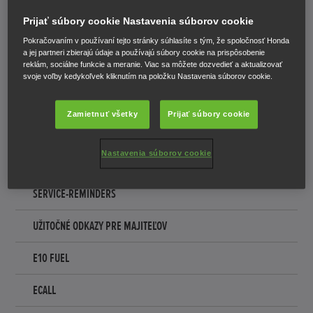
NORMA WLTP
Prijať súbory cookie Nastavenia súborov cookie
MANUÁLY
Pokračovaním v používaní tejto stránky súhlasíte s tým, že spoločnosť Honda
a jej partneri zbierajú údaje a používajú súbory cookie na prispôsobenie
MY HONDA+
reklám, sociálne funkcie a meranie. Viac sa môžete dozvedieť a aktualizovať
svoje voľby kedykoľvek kliknutím na položku Nastavenia súborov cookie.
PETROL E10
Zamietnuť všetky
Prijať súbory cookie
MY HONDA+
Nastavenia súborov cookie
ESYMO SCOOTER
SERVICE-REMINDERS
UŽITOČNÉ ODKAZY PRE MAJITEĽOV
E10 FUEL
ECALL