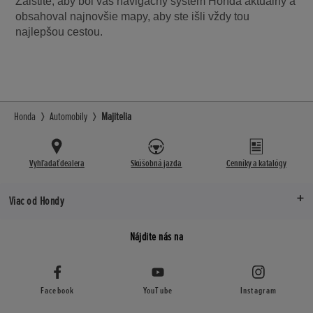
Zaistite, aby bol váš navigačný systém Honda aktuálny a
obsahoval najnovšie mapy, aby ste išli vždy tou
najlepšou cestou.
Honda
Automobily
Majitelia
Vyhľadať dealera
Skúšobná jazda
Cenníky a katalógy
Viac od Hondy
Nájdite nás na
Facebook
YouTube
Instagram