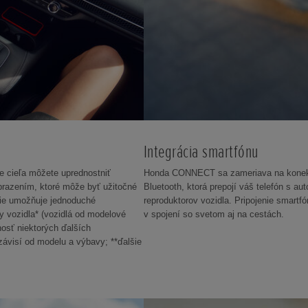
Integrácia smartfónu
e cieľa môžete uprednostniť
Honda CONNECT sa zameriava na konektivi
brazením, ktoré môže byť užitočné
Bluetooth, ktorá prepojí váš telefón s 
nie umožňuje jednoduché
reproduktorov vozidla. Pripojenie smart
y vozidla* (vozidlá od modelové
v spojení so svetom aj na cestách.
osť niektorých ďalších
závisí od modelu a výbavy; **ďalšie