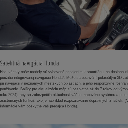
Satelitná navigácia Honda
Hoci všetky naše modely sú vybavené pripojením k smartfónu, na dosiahnuti
použitie integrovanej navigácie Honda*. Môže sa pochváliť pokročilým 3D zo
pri navigácii v neznámych mestských oblastiach, a jeho responzívne rozhra
používanie. Balíky pre aktualizáciu máp sú bezplatné až do 7 rokov od výrob
roku 2024), aby sa zabezpečila aktuálnosť vášho mapového systému a presn
asistenčných funkcií, ako je napríklad rozpoznávanie dopravných značiek. (*
informácie vám poskytne váš predajca Honda).