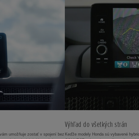
Výhľad do všetkých strán
 vám umožňuje zostať v spojení bez
Keďže modely Honda sú vybavené hybrid