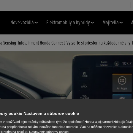
Nové vozidlá
Elektromobily a hybridy
Majitelia
a Sensing
Infotainment Honda Connect
Vytvorte si priestor na každodenné sny
úbory cookie Nastavenia súborov cookie
v používaní tejto stránky súhlasíte s tým, že spoločnosť Honda a jej partneri zbierajú údaj
e na prispôsobenie reklám, sociálne funkcie a meranie. Viac sa môžete dozvedieť a aktualiz
liknutím na položku Nastavenia súborov cookie.