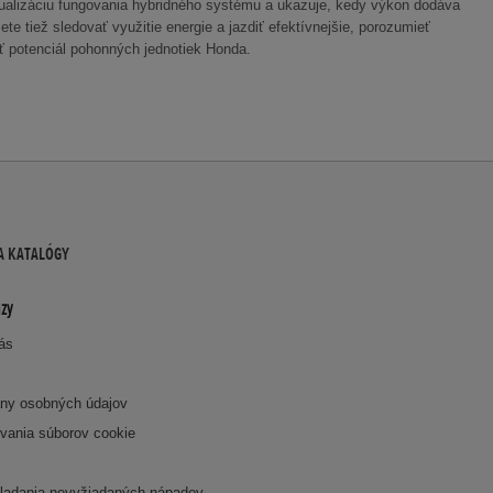
alizáciu fungovania hybridného systému a ukazuje, kedy výkon dodáva
te tiež sledovať využitie energie a jazdiť efektívnejšie, porozumieť
ť potenciál pohonných jednotiek Honda.
A KATALÓGY
zy
nás
ny osobných údajov
vania súborov cookie
k
ladania nevyžiadaných nápadov