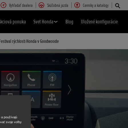
Vyhľadať dealera
Skúšobná jazda
Cenníky a katalógy
Akciová ponuka
Svet Honda
Blog
Uložené konfigurácie
Festival rýchlosti Honda v Goodwoode
e a používajú
ovať svoje voľby