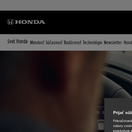
Svet Honda
Minulosť
Súčasnosť
Budúcnosť
Technológie
Newsletter
Hond
Prijať s
Pokračovaním 
súbory cooki
kedykoľvek k