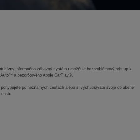
intuitívny informačno-zábavný systém umožňuje bezproblémový prístup k
id Auto™ a bezdrôtového Apple CarPlay®.
ohybujete po neznámych cestách alebo si vychutnávate svoje obľúbené
 ceste.