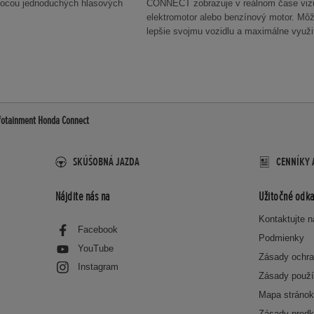
mocou jednoduchých hlasových
CONNECT zobrazuje v reálnom čase vizu
elektromotor alebo benzínový motor. Môže
lepšie svojmu vozidlu a maximálne využi
fotainment Honda Connect
SKÚŠOBNÁ JAZDA
CENNÍKY 
Nájdite nás na
Užitočné odka
Kontaktujte 
Facebook
Podmienky
YouTube
Zásady ochra
Instagram
Zásady použí
Mapa stráno
Zásady predk