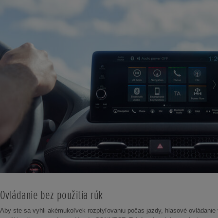
Ovládanie bez použitia rúk
Aby ste sa vyhli akémukoľvek rozptyľovaniu počas jazdy, hlasové ovládanie