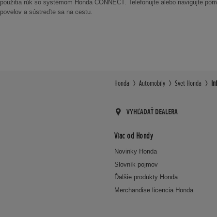
použitia rúk so systémom Honda CONNECT. Telefonujte alebo navigujte po
povelov a sústreďte sa na cestu.
Honda
Automobily
Svet Honda
In
VYHĽADAŤ DEALERA
Viac od Hondy
Novinky Honda
Slovník pojmov
Ďalšie produkty Honda
Merchandise licencia Honda