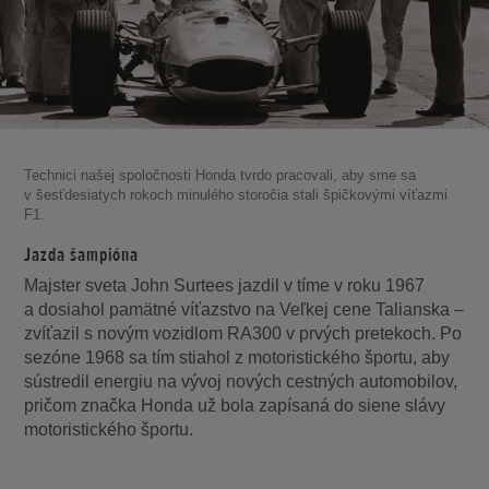
Technici našej spoločnosti Honda tvrdo pracovali, aby sme sa
v šesťdesiatych rokoch minulého storočia stali špičkovými víťazmi
F1.
Jazda šampióna
Majster sveta John Surtees jazdil v tíme v roku 1967
a dosiahol pamätné víťazstvo na Veľkej cene Talianska –
zvíťazil s novým vozidlom RA300 v prvých pretekoch. Po
sezóne 1968 sa tím stiahol z motoristického športu, aby
sústredil energiu na vývoj nových cestných automobilov,
pričom značka Honda už bola zapísaná do siene slávy
motoristického športu.