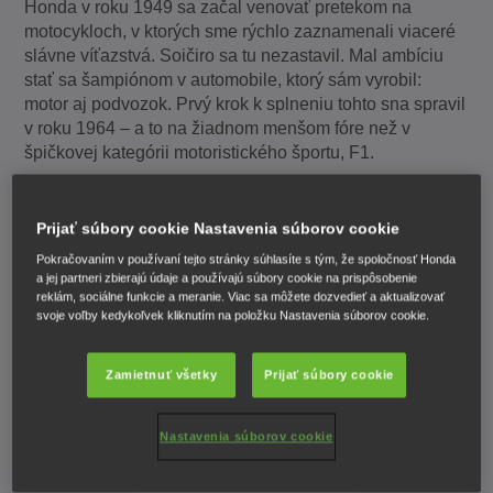
Honda v roku 1949 sa začal venovať pretekom na
motocykloch, v ktorých sme rýchlo zaznamenali viaceré
slávne víťazstvá. Soičiro sa tu nezastavil. Mal ambíciu
stať sa šampiónom v automobile, ktorý sám vyrobil:
motor aj podvozok. Prvý krok k splneniu tohto sna spravil
v roku 1964 – a to na žiadnom menšom fóre než v
špičkovej kategórii motoristického športu, F1.
Honda sa stala víťazom F1
Prijať súbory cookie Nastavenia súborov cookie
Honda RA271 sa prvý raz objavila na Veľkej cene
Pokračovaním v používaní tejto stránky súhlasíte s tým, že spoločnosť Honda
Nemecka v roku 1964 a každými pretekmi sa stále viac a
a jej partneri zbierajú údaje a používajú súbory cookie na prispôsobenie
viac doťahovala na konkurenciu. Zdalo sa, že v sezóne
reklám, sociálne funkcie a meranie. Viac sa môžete dozvedieť a aktualizovať
1965 bolo viac neúspechov ako úspechov, kým Richie
svoje voľby kedykoľvek kliknutím na položku Nastavenia súborov cookie.
Ginther jazdiaci na RA272 nedosiahol naše prvé
víťazstvo v Mexiku. Sotva rok po debute tímu sa Soičirovi
Zamietnuť všetky
Prijať súbory cookie
splnil sen.
Nastavenia súborov cookie