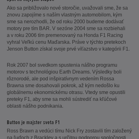
Ako sa približovalo nové storočie, uvažovali sme, že sa
znovu zapojíme s naším vlastným automobilom, kým
sme sa nerozhodli, že od roku 2000 budeme dodávať
motory pre tím BAR. V sezóne 2004 sme sa rozbiehali
a v roku 2006 tím premenovaný na Honda F1 Racing
vyhral Veľkú cenu Maďarska. Práve v týchto pretekoch
Jenson Button získal svoje prvé víťazstvo v kategórii F1.
Rok 2007 bol svedkom spustenia nášho programu
motorov s technológiou Earth Dreams. Výsledky boli
rôznorodé, ale pod inšpiratívnym vedením Rossa
Brawna sme dosahovali pokrok, až kým nedošlo ku
globálnemu ekonomickému otrasu. Vtedy sme opustili
preteky F1, aby sme sa mohli sústrediť na kľúčové
oblasti nášho podnikania.
Button je majster sveta F1
Ross Brawn a vedúci tímu Nick Fry zostavili tím založený
na ľuďoch z Brackley a s určitou podporou spoločnosti