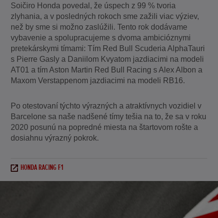
Soičiro Honda povedal, že úspech z 99 % tvoria
zlyhania, a v posledných rokoch sme zažili viac výziev,
než by sme si možno zaslúžili. Tento rok dodávame
vybavenie a spolupracujeme s dvoma ambicióznymi
pretekárskymi tímami: Tím Red Bull Scuderia AlphaTauri
s Pierre Gasly a Daniilom Kvyatom jazdiacimi na modeli
AT01 a tím Aston Martin Red Bull Racing s Alex Albon a
Maxom Verstappenom jazdiacimi na modeli RB16.
Po otestovaní týchto výrazných a atraktívnych vozidiel v
Barcelone sa naše nadšené tímy tešia na to, že sa v roku
2020 posunú na popredné miesta na štartovom rošte a
dosiahnu výrazný pokrok.
HONDA RACING F1