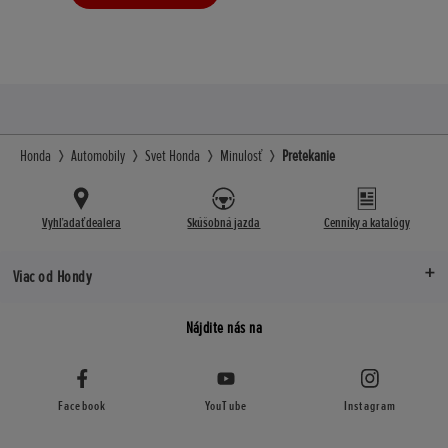
Honda
Automobily
Svet Honda
Minulosť
Pretekanie
Vyhľadať dealera
Skúšobná jazda
Cenníky a katalógy
Viac od Hondy
Nájdite nás na
Facebook
YouTube
Instagram