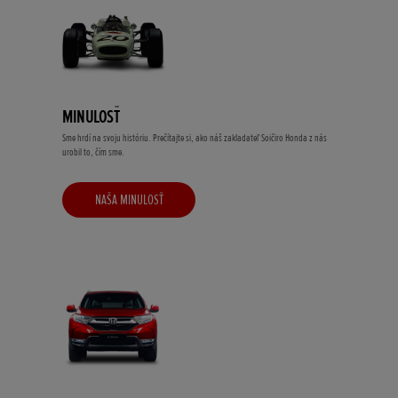
MINULOSŤ
Sme hrdí na svoju históriu. Prečítajte si, ako náš zakladateľ Soičiro Honda z nás
urobil to, čím sme.
NAŠA MINULOSŤ