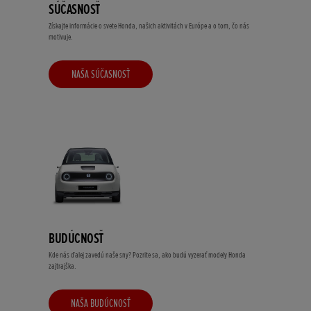
SÚČASNOSŤ
Získajte informácie o svete Honda, našich aktivitách v Európe a o tom, čo nás
motivuje.
NAŠA SÚČASNOSŤ
BUDÚCNOSŤ
Kde nás ďalej zavedú naše sny? Pozrite sa, ako budú vyzerať modely Honda
zajtrajška.
NAŠA BUDÚCNOSŤ