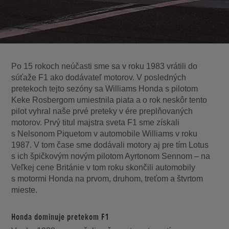
Po 15 rokoch neúčasti sme sa v roku 1983 vrátili do
súťaže F1 ako dodávateľ motorov. V posledných
pretekoch tejto sezóny sa Williams Honda s pilotom
Keke Rosbergom umiestnila piata a o rok neskôr tento
pilot vyhral naše prvé preteky v ére preplňovaných
motorov. Prvý titul majstra sveta F1 sme získali
s Nelsonom Piquetom v automobile Williams v roku
1987. V tom čase sme dodávali motory aj pre tím Lotus
s ich špičkovým novým pilotom Ayrtonom Sennom – na
Veľkej cene Británie v tom roku skončili automobily
s motormi Honda na prvom, druhom, treťom a štvrtom
mieste.
Honda dominuje pretekom F1