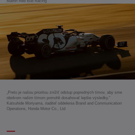
Martin Red Bull Racing
„Preto je našou prioritou znížiť odstup popredných tímov, aby sme
obidvom našim tímom pomohli dosahovať lepšie výsledky.“
Katsuhide Moriyama, riaditeľ oddelenia Brand and Communication
Operations, Honda Motor Co., Ltd