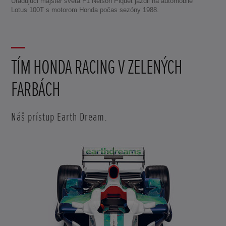
Úradujúci majster sveta F1 Nelson Piquet jazdil na automobile
Lotus 100T s motorom Honda počas sezóny 1988.
TÍM HONDA RACING V ZELENÝCH
FARBÁCH
Náš prístup Earth Dream.