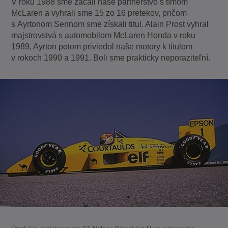
V roku 1988 sme začali naše partnerstvo s tímom
McLaren a vyhrali sme 15 zo 16 pretekov, pričom
s Ayrtonom Sennom sme získali titul. Alain Prost vyhral
majstrovstvá s automobilom McLaren Honda v roku
1989, Ayrton potom priviedol naše motory k titulom
v rokoch 1990 a 1991. Boli sme prakticky neporaziteľní.