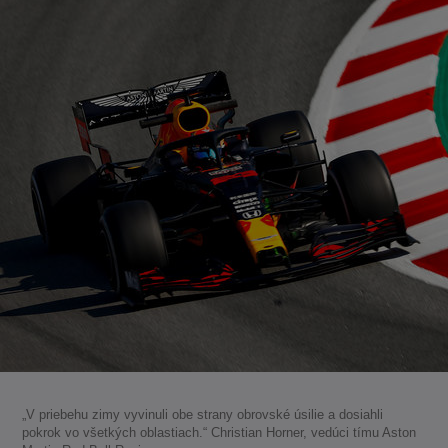
„V priebehu zimy vyvinuli obe strany obrovské úsilie a dosiahli
pokrok vo všetkých oblastiach.“ Christian Horner, vedúci tímu Aston