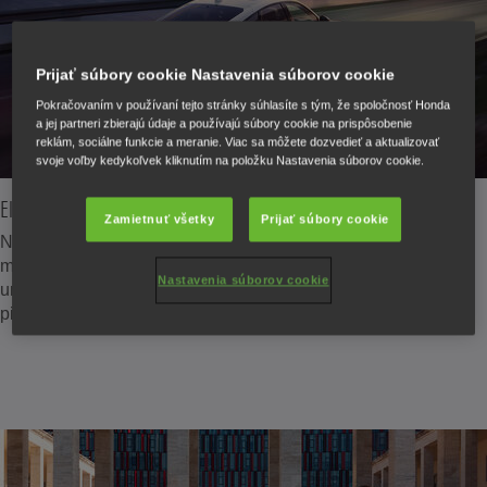
Prijať súbory cookie Nastavenia súborov cookie
Pokračovaním v používaní tejto stránky súhlasíte s tým, že spoločnosť Honda
a jej partneri zbierajú údaje a používajú súbory cookie na prispôsobenie
reklám, sociálne funkcie a meranie. Viac sa môžete dozvedieť a aktualizovať
svoje voľby kedykoľvek kliknutím na položku Nastavenia súborov cookie.
Elegantný a športový
Zamietnuť všetky
Prijať súbory cookie
Nízky, športový postoj a elegantný profil rýchlej zadnej časti
modelu Civic vytvárajú na ceste výrazný vzhľad, ktorý
Nastavenia súborov cookie
umocňujú prémiové čierne akcenty na výbavách a výber z
piatich elegantných farebných variantov.