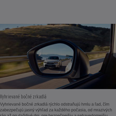
Vyhrievané bočné zrkadlá
Vyhrievané bočné zrkadlá rýchlo odstraňujú hmlu a ľad, čím
zabezpečujú jasný výhľad za každého počasia, od mrazivých
rán až po daždivé dni, pre bezpečnejšiu a sebavedomejšiu