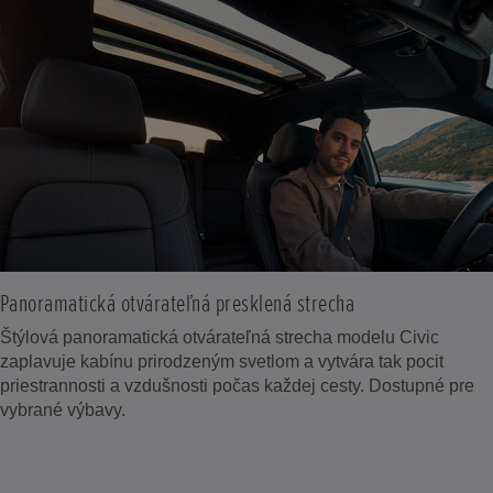
Panoramatická otvárateľná presklená strecha
Štýlová panoramatická otvárateľná strecha modelu Civic
zaplavuje kabínu prirodzeným svetlom a vytvára tak pocit
priestrannosti a vzdušnosti počas každej cesty. Dostupné pre
vybrané výbavy.