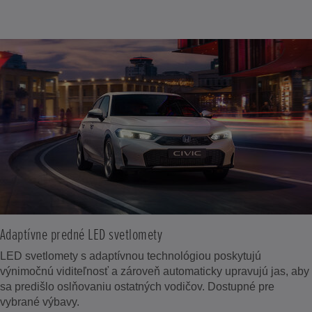
Adaptívne predné LED svetlomety
LED svetlomety s adaptívnou technológiou poskytujú
výnimočnú viditeľnosť a zároveň automaticky upravujú jas, aby
sa predišlo oslňovaniu ostatných vodičov. Dostupné pre
vybrané výbavy.