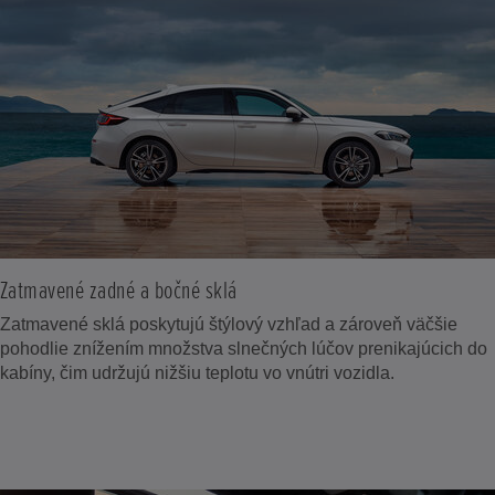
Zatmavené zadné a bočné sklá
Zatmavené sklá poskytujú štýlový vzhľad a zároveň väčšie
pohodlie znížením množstva slnečných lúčov prenikajúcich do
kabíny, čim udržujú nižšiu teplotu vo vnútri vozidla.